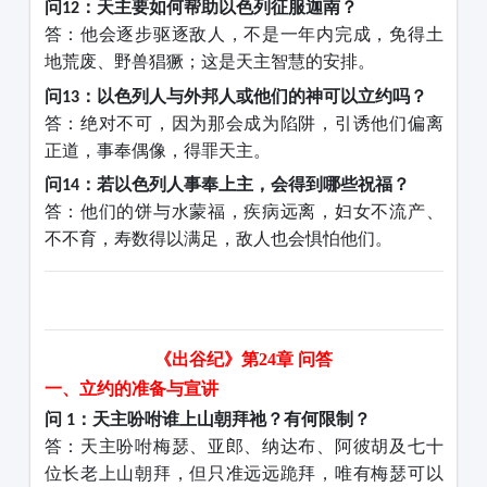
问
：天主要如何帮助以色列征服迦南？
12
答：他会逐步驱逐敌人，不是一年内完成，免得土
地荒废、野兽猖獗；这是天主智慧的安排。
问
：以色列人与外邦人或他们的神可以立约吗？
13
答：绝对不可，因为那会成为陷阱，引诱他们偏离
正道，事奉偶像，得罪天主。
问
：若以色列人事奉上主，会得到哪些祝福？
14
答：他们的饼与水蒙福，疾病远离，妇女不流产、
不不育，寿数得以满足，敌人也会惧怕他们。
《出谷纪》第
24章
问答
一、立约的准备与宣讲
问
：天主吩咐谁上山朝拜祂？有何限制？
1
答：天主吩咐梅瑟、亚郎、纳达布、阿彼胡及七十
位长老上山朝拜，但只准远远跪拜，唯有梅瑟可以