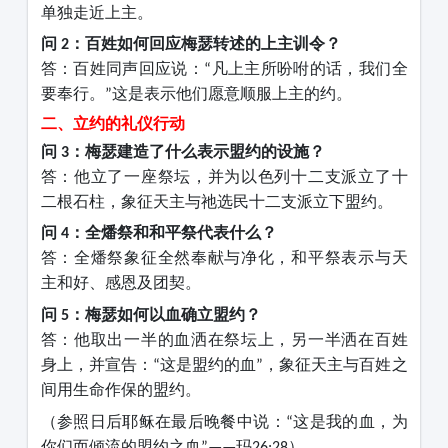
单独走近上主。
问
：百姓如何回应梅瑟转述的上主训令？
2
答：百姓同声回应说：
凡上主所吩咐的话，我们全
“
要奉行。
这是表示他们愿意顺服上主的约。
”
二、立约的礼仪行动
问
：梅瑟建造了什么表示盟约的设施？
3
答：他立了一座祭坛，并为以色列十二支派立了十
二根石柱，象征天主与祂选民十二支派立下盟约。
问
：全燔祭和和平祭代表什么？
4
答：全燔祭象征全然奉献与净化，和平祭表示与天
主和好、感恩及团契。
问
：梅瑟如何以血确立盟约？
5
答：他取出一半的血洒在祭坛上，另一半洒在百姓
身上，并宣告：
这是盟约的血
，象征天主与百姓之
“
”
间用生命作保的盟约。
（参照日后耶稣在最后晚餐中说：
这是我的血，为
“
你们而倾流的盟约之血
玛
）
”——
26:28