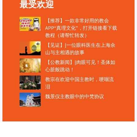
最受欢迎
【推荐】一款非常好用的教会
APP“真理文化”，打开链接看下载
教程（请帮忙转发）
【见证】|一位眼科医生在上海佘
山与主相遇的故事
【公教新闻】|肉眼可见！圣体如
心脏般跳动！
教宗在欢迎中国主教时，哽咽流
泪
魏景仪主教眼中的中梵协议