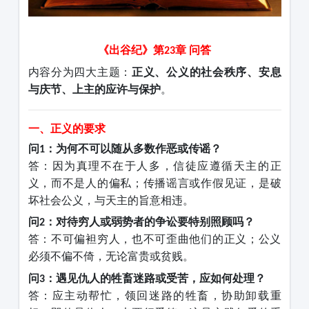
《出谷纪》第
章
问答
23
内容分为四大主题：
正义、公义的社会秩序、安息
与庆节、上主的应许与保护
。
一、正义的要求
问
：为何不可以随从多数作恶或传谣？
1
答：因为真理不在于人多，信徒应遵循天主的正
义，而不是人的偏私；传播谣言或作假见证，是破
坏社会公义，与天主的旨意相违。
问
：对待穷人或弱势者的争讼要特别照顾吗？
2
答：不可偏袒穷人，也不可歪曲他们的正义；公义
必须不偏不倚，无论富贵或贫贱。
问
：遇见仇人的牲畜迷路或受苦，应如何处理？
3
答：应主动帮忙，领回迷路的牲畜，协助卸载重