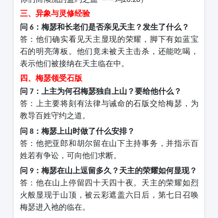
三、异象与灵修经验
问
：梅瑟和长老们是否亲见天主？发生了什么？
6
答：他们确实看见天主显现的荣耀，脚下有如蓝宝
石的明亮薄板。他们竟未被天主击杀，还能吃喝，
表示他们被接纳在天主临在中。
四、梅瑟领受
石
版
问
：上主为何召梅瑟独自上山？要给他什么？
7
答：上主要将刻有法律与诫命的石版交给梅瑟，为
教导百姓守约之道。
问
：梅瑟上山时做了什么安排？
8
答：他把亚郎和胡尔留在山下主持事务，并指示百
姓若有争讼，可向他们求断。
问
：梅瑟在山上逗留多久？天主的荣耀如何显现？
9
答：他在山上停留四十天四十夜。天主的荣耀如烈
火般显现于山顶，被云彩遮盖六日后，第七日召唤
梅瑟进入祂的临在。