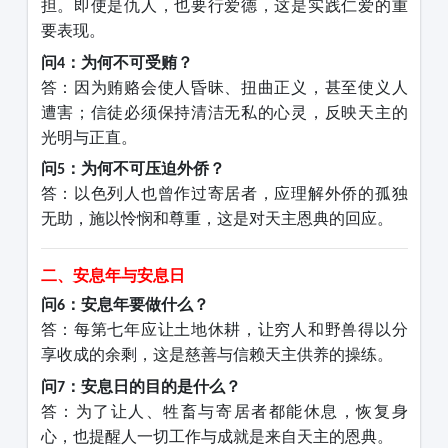
担。即使是仇人，也要行爱德，这是实践仁爱的重
要表现。
问
：为何不可受贿？
4
答：因为贿赂会使人昏昧、扭曲正义，甚至使义人
遭害；信徒必须保持清洁无私的心灵，反映天主的
光明与正直。
问
：为何不可压迫外侨？
5
答：以色列人也曾作过寄居者，应理解外侨的孤独
无助，施以怜悯和尊重，这是对天主恩典的回应。
二、安息年与安息日
问
：安息年要做什么？
6
答：每第七年应让土地休耕，让穷人和野兽得以分
享收成的余剩，这是慈善与信赖天主供养的操练。
问
：安息日的目的是什么？
7
答：为了让人、牲畜与寄居者都能休息，恢复身
心，也提醒人一切工作与成就是来自天主的恩典。