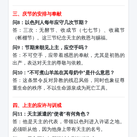
三、庆节的安排与奉献
问
：以色列人每年应守几次节期？
8
答：三次：无酵节、收成节（七七节）、收藏节
（帐棚节）。这三节纪念天主的救恩与赐福。
问
：节期来朝见上主，应空手吗？
9
答：不可空手，应带着感恩的奉献，尤其是初熟的
出产，表达对天主的尊敬与依赖。
问
：
不可煮山羊羔在其母奶中
是什么意思？
10
“
”
答：这条禁令反对异教的残忍风俗，同时也象征尊
重生命的秩序，不以生命源泉成为死亡工具。
四、上主的应许与训戒
问
：天主派遣的
使者
有何角色？
11
“
”
答：他是天主的代表，带领以色列进入许诺之地。
必须听从他，因为他身上带有天主的名号。