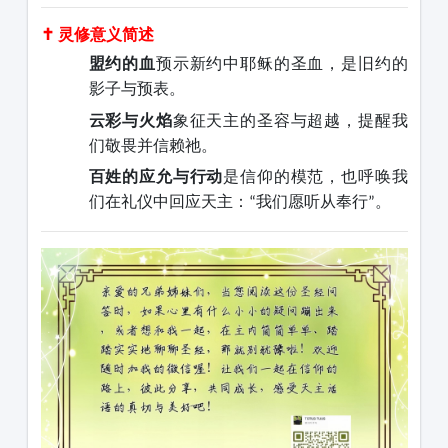
✝ 灵修意义简述
盟约的血
预示新约中耶稣的圣血，是旧约的
影子与预表。
云彩与火焰
象征天主的圣容与超越，提醒我
们敬畏并信赖祂。
百姓的应允与行动
是信仰的模范，也呼唤我
们在礼仪中回应天主：
我们愿听从奉行
。
“
”