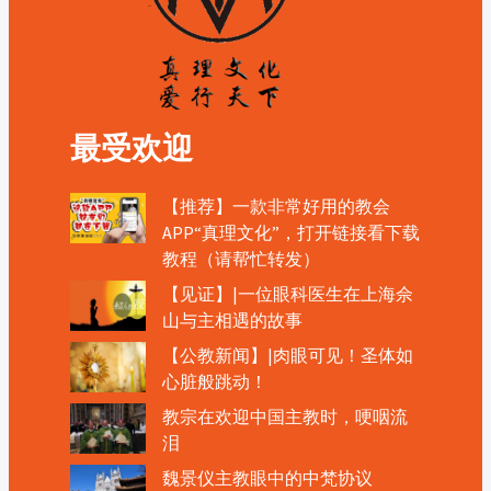
最受欢迎
【推荐】一款非常好用的教会
APP“真理文化”，打开链接看下载
教程（请帮忙转发）
【见证】|一位眼科医生在上海佘
山与主相遇的故事
【公教新闻】|肉眼可见！圣体如
心脏般跳动！
教宗在欢迎中国主教时，哽咽流
泪
魏景仪主教眼中的中梵协议