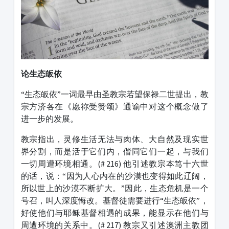
论生态皈依
“生态皈依”一词最早由圣教宗若望保禄二世提出，教
宗方济各在《愿祢受赞颂》通谕中对这个概念做了
进一步的发展。
教宗指出，灵修生活无法与肉体、大自然及现实世
界分割，而是活于它们内，偕同它们一起，与我们
一切周遭环境相通。(# 216) 他引述教宗本笃十六世
的话，说：“因为人心内在的沙漠也变得如此辽阔，
所以世上的沙漠不断扩大。”因此，生态危机是一个
号召，叫人深度悔改。基督徒需要进行“生态皈依”，
好使他们与耶稣基督相遇的成果，能显示在他们与
周遭环境的关系中。(# 217) 教宗又引述澳洲主教团