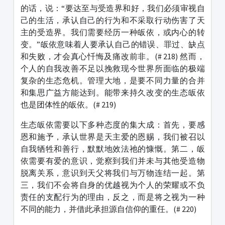
的话，说：“要达至与受造界和好，我们必须审视自
己的生活，承认自己的行为和不采取行动伤害了天
主的受造界。我们需要经历一种皈依，或内心的转
变。”皈依意味着人要承认自己的错误、罪过、缺点
和失败，才会真心忏悔及痛改前非。(# 218) 然而，
个人的自我改善不足以挽救现今世界所面临的极端
复杂的生态危机。管理大地，是要不同力量的合并
和集思广益方能达到。能带来持久改变的生态皈依
也是团体性的皈依。(# 219)
生态皈依需要以下多种态度的集大成：首先，要感
恩和施予，承认世界是天主爱的恩赐，我们被召以
自我牺牲和善行，默默地效法祂的慷慨。第二，皈
依需要有爱的意识，觉察到我们并未与其他受造物
脱离关系，意识到天父将我们与万物连结一起。第
三，我们不会将自身的优越视为个人的荣耀或不负
责任的支配行为的理由，反之，而是将之视为一种
不同的能力，并借此承担源自信仰的重任。(# 220)