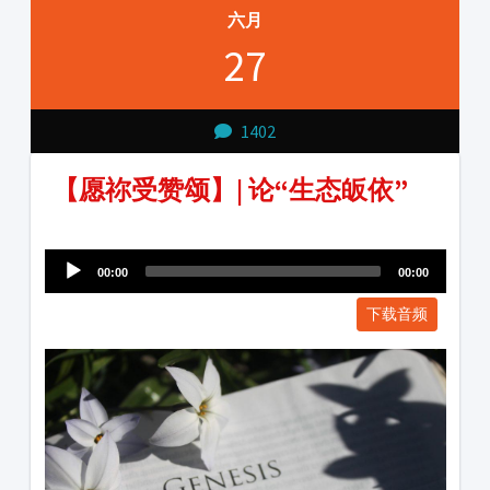
六月
27
1402
【愿祢受赞颂】| 论“生态皈依”
Audio
1231231
Player
00:00
00:00
下载音频