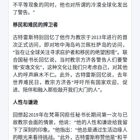
不平等现象的同时，他也对所谓的冷漠全球化发出
了警告。
”
移民和难民的捍卫者
古特雷斯特别回忆了他作为教宗于
2013
年进行的首
次正式访问，即对地中海岛屿兰佩杜萨岛的访问，
“
旨在让全球关注寻求庇护者和移民的绝望困境
”
。联
合国秘书长回忆说，当时教宗方济各警告人们要警
惕
“
安逸文化
”
，这种文化让我们只考虑自己，对其他
人的呼声麻木不仁。此外，古特雷斯回忆说，去年
世界难民日，教宗方济各
“
呼吁所有国家欢迎、促
进、陪伴和融入那些敲开我们大门的人
”
。
人性与谦逊
回想起
2019
年在梵蒂冈担任秘书长期间第一次与已
故教宗会面的情景，他说：
“
他的人性和谦逊给我留
下了深刻的印象。
”
他指出：
“
他总是通过生活边缘人
的眼光来看待挑战。
”
此外，古特雷斯称赞他是
“
和平