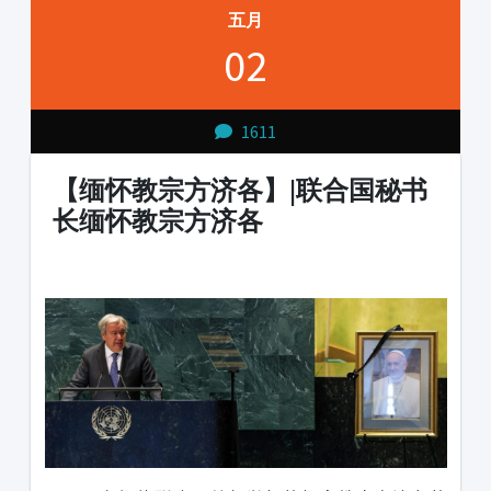
五月
02
1611
【缅怀教宗方济各】|联合国秘书
长缅怀教宗方济各
1231231