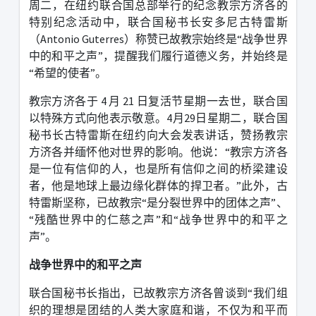
周二，在纽约联合国总部举行的纪念教宗方济各的
特别纪念活动中，联合国秘书长安多尼古特雷斯
（
Antonio Guterres
）称赞已故教宗始终是
“
战争世界
中的和平之声
”
，提醒我们履行道德义务，并始终是
“
希望的使者
”
。
教宗方济各于
4
月
21
日复活节星期一去世，联合国
以特殊方式向他表示敬意。
4
月
29
日星期二，联合国
秘书长古特雷斯在纽约向大会发表讲话，赞扬教宗
方济各并缅怀他对世界的影响。他说：
“
教宗方济各
是一位有信仰的人，也是所有信仰之间的桥梁建设
者，他是地球上最边缘化群体的捍卫者。
”
此外，古
特雷斯坚称，已故教宗
“
是分裂世界中的团体之声
”
、
“
残酷世界中的仁慈之声
”
和
“
战争世界中的和平之
声
”
。
战争世界中的和平之声
联合国秘书长指出，已故教宗方济各曾谈到
“
我们组
织的理想是团结的人类大家庭和谐，不仅为和平而