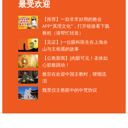
最受欢迎
【推荐】一款非常好用的教会
APP“真理文化”，打开链接看下载
教程（请帮忙转发）
【见证】|一位眼科医生在上海佘
山与主相遇的故事
【公教新闻】|肉眼可见！圣体如
心脏般跳动！
教宗在欢迎中国主教时，哽咽流
泪
魏景仪主教眼中的中梵协议