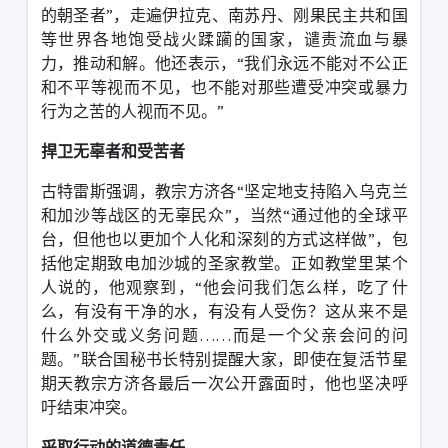
的朝圣者
”
，走遍伊拉克、南苏丹、刚果民主共和国
等世界各地饱受战火蹂躏的国家，谴责流血与暴
力，推动和解。他还表示，
“
我们永远不能对不公正
和不平等视而不见，也不能对那些遭受冲突或暴力
行为之苦的人视而不见。
”
捍卫无辜者和受苦者
古特雷斯强调，教宗方济各
“
坚定地支持陷入乌克兰
和加沙等战区的无辜民众
”
，当然
“
通过他的全球平
台，但他也以更加个人化和深刻的方式这样做
”
，包
括他定期致电加沙城的圣家教堂。正如教堂里某个
人说的，他观察到，
“
他会问我们怎么样，吃了什
么，有没有干净的水，有没有人受伤？这从来不是
什么外交或义务问题
……
而是一个父亲会问的问
题。
”
联合国秘书长特别提醒大家，即使在复活节星
期天教宗方济各最后一次公开露面时，他也坚决呼
吁结束冲突。
采取行动的道德责任