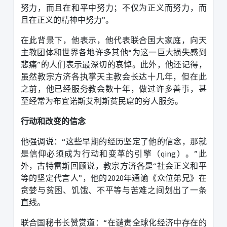
努力，而且在和平中努力；不仅为正义而努力，而
且在正义的精神中努力
”
。
在此背景下，他表示，他代表联合国大家庭，向天
主教团体和世界各地许多其他
“
为这一巨大损失感到
悲痛
”
的人们表示最深切的哀悼。此外，他还记得，
虽然教宗方济各执掌天主教会长达十几年，但在此
之前，他已经服务教会数十年，做过许多善事，甚
至经常为布宜诺斯艾利斯贫民窟的穷人服务。
行动和改变的信念
他强调说：
“
这些早期的经历坚定了他的信念，那就
是信仰必须成为行动和变革的引擎（
qing
）。
”
此
外，古特雷斯回顾说，教宗方济各是
“
社会正义和平
等的坚定代言人
”
，他的
2020
年通谕《众位弟兄》在
贪婪与贫困、饥饿、不平等与苦难之间划出了一条
直线。
联合国秘书长赞赏道：
“
在谴责全球化经济中存在的