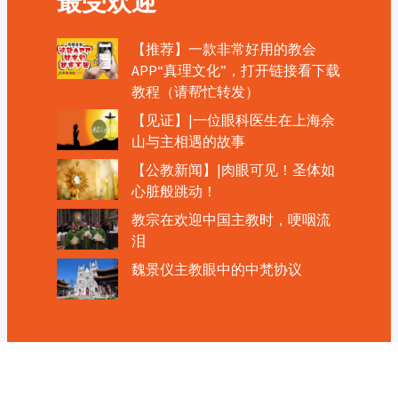
最受欢迎
【推荐】一款非常好用的教会
APP“真理文化”，打开链接看下载
教程（请帮忙转发）
【见证】|一位眼科医生在上海佘
山与主相遇的故事
【公教新闻】|肉眼可见！圣体如
心脏般跳动！
教宗在欢迎中国主教时，哽咽流
泪
魏景仪主教眼中的中梵协议