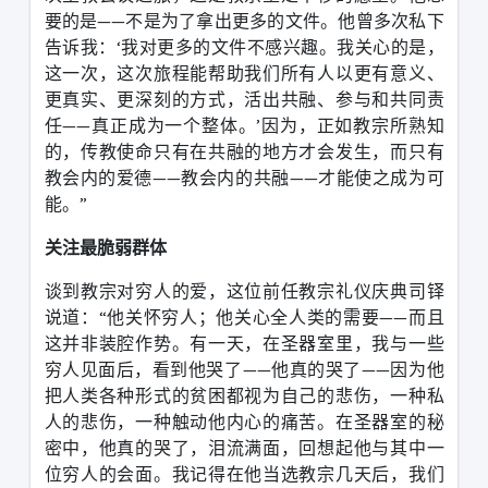
要的是
——
不是为了拿出更多的文件。他曾多次私下
告诉我：
‘
我对更多的文件不感兴趣。我关心的是，
这一次，这次旅程能帮助我们所有人以更有意义、
更真实、更深刻的方式，活出共融、参与和共同责
任
——
真正成为一个整体。
’
因为，正如教宗所熟知
的，传教使命只有在共融的地方才会发生，而只有
教会内的爱德
——
教会内的共融
——
才能使之成为可
能。
”
关注最脆弱群体
谈到教宗对穷人的爱，这位前任教宗礼仪庆典司铎
说道：
“
他关怀穷人；他关心全人类的需要
——
而且
这并非装腔作势。有一天，在圣器室里，我与一些
穷人见面后，看到他哭了
——
他真的哭了
——
因为他
把人类各种形式的贫困都视为自己的悲伤，一种私
人的悲伤，一种触动他内心的痛苦。在圣器室的秘
密中，他真的哭了，泪流满面，回想起他与其中一
位穷人的会面。我记得在他当选教宗几天后，我们