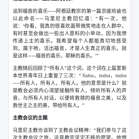
谈到福音的喜乐
——
阿根廷教宗的第一篇宗座劝谕也
以此命名
——
马里尼主教回忆道：
“
有一次，他
说：
‘
你看，我真的很喜欢面带微笑地走在人群中，
有时甚至会做出一些出人意料的小举动，因为我想
传递上主的喜乐。我希望每个人都能真切地感受
到，属于祂，活出福音，才是人生真正的喜乐。就
是这样
——
福音的喜乐，耶稣的喜乐。
’”
主教随后回顾了
“
所有人
”
这个词，这个词在上届里斯
本世界青年日上重复了三次：
“
Todos
，
todos
，
todos
——
所有人，所有人，所有人。他的意思是什么？就
是教会必须内心渴望接触所有人，倾听所有人的声
音，与所有人对话，以便将救赎的福音之美，以及
救世主之主的美，带给所有人。
”
主教会议的主题
马里尼主教也谈到了主教会议精神：
“
我们参与了这
次主教会议之旅，这是教宗坚定不移的愿望。他想