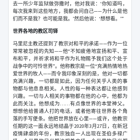
去一所少年监狱做弥撒时，他对我说：
‘
你知道吗，
每次我来到这些地方，我都会问自己
——
为什么是他
们而不是我？也可能是我。
’
然后他说：
‘
想想看。
’”
世界各地的教区司铎
马里尼主教还提到了教宗对和平的承诺
——
作为一位
常常被忽视的先知
——
他
“
不知疲倦地宣扬和平、宣
布和平，并祈求将和平作为礼物赐予我们这个处于
战争中的可怜世界
”
。他称教宗是一位
“
充满热情地热
爱世界的牧人
——
而令我印象深刻的是，他对一切都
充满兴趣，一切都是如此，因为任何关乎人类的事
物都与他息息相关。人性的每一种表达都让他感到
兴趣。一切与人相关的事物都在他的心中，他都为
此而关注。他想成为
……
有点像世界的本堂神父。
想想他给普通人打的电话，或者他寄往世界各个角
落的手写便条。他把世界放在心里
——
或许，他教宗
任期的这一面永远地结晶于
2020
年
3
月
27
日，在新冠
疫情肆虐的年份，教宗独自一人出现在圣伯多禄广