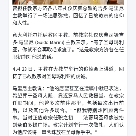
曾担任教宗方济各八年礼仪庆典总监的吉多
·
马里尼
主教举行了一场追思弥撒，回忆了已故教宗的信仰
和人性。
意大利托尔托纳教区主教、前教宗礼仪庆典司铎吉
多
·
马里尼
(Guido Marini)
主教表示，
“
有了圣母玛利
亚，你就不会再吹毛求疵了。
”
这是教宗方济各在任
职初期对他说的话。
4
月
23
日，主教在大教堂举行的追悼会上讲道，回
忆了已故教宗对圣母玛利亚的虔诚。
马里尼主教说：
“
他的愿望甚至在遗嘱中就已表达，
希望葬于圣母大殿，靠近罗马人民救援堂。在教宗
任职期间，他曾多次前往那里，包括每次出行前
后，以及其他许多场合。
” “
但我特别想回顾两件
事。当时正值教宗任职之初
……
法蒂玛圣母像被抬
到圣伯多禄广场。教宗计划举行一次敬礼，人们认
为他应该将一串念珠放在圣母像手中。
”