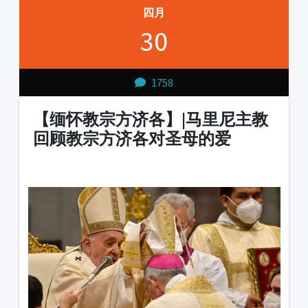
四月
30
1758
【缅怀教宗方济各】|马里尼主教
回顾教宗方济各对圣母的爱
1231231