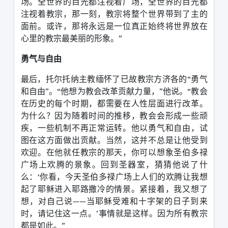
场。全世界的目光都注视着广场，全世界的目光都
注视着教宗，那一刻，教宗将整个世界带到了主的
面前。或许，那将永远是一位真正始终将世界放在
心里的教宗最美丽的形象。
”
勇气与自由
最后，托尔托纳主教缅怀了已故教宗方济各的
“
勇气
和自由
”
。
“
他想为教会改革贡献力量，
”
他说。
“
教会
在历史的每个时期，都需要在人性层面进行改革。
为什么？因为随着时间的推移，教会会形成一些顽
疾，一些机制不再正常运转。他以勇气和自由，试
图在这方面做出贡献。当然，这并不总是让他受到
欢迎。在他就任教宗的那天，你可以想象圣伯多禄
广场上欢腾的景象。回到圣器室，猜猜他说了什
么：
‘
你看，今天圣伯多禄广场上人们的欢腾让我想
起了耶稣进入耶路撒冷的情景。紧接着，我又想了
想，对自己说
——
当耶稣受难和十字架的日子到来
时，请记住这一点。
’
事情就是这样。因为所有教宗
都是如此。
”