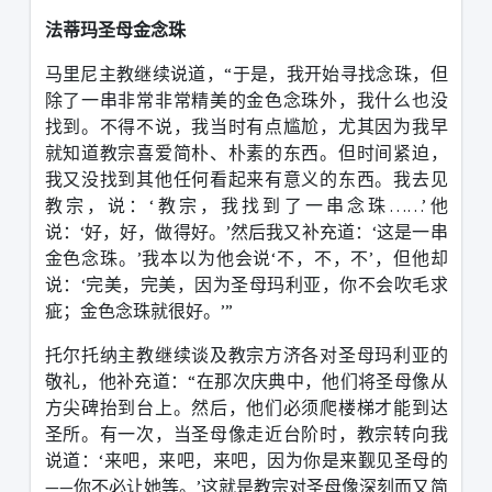
法蒂玛圣母金念珠
马里尼主教继续说道，
“
于是，我开始寻找念珠，但
除了一串非常非常精美的金色念珠外，我什么也没
找到。不得不说，我当时有点尴尬，尤其因为我早
就知道教宗喜爱简朴、朴素的东西。但时间紧迫，
我又没找到其他任何看起来有意义的东西。我去见
教宗，说：
‘
教宗，我找到了一串念珠
……’
他
说：
‘
好，好，做得好。
’
然后我又补充道：
‘
这是一串
金色念珠。
’
我本以为他会说
‘
不，不，不
’
，但他却
说：
‘
完美，完美，因为圣母玛利亚，你不会吹毛求
疵；金色念珠就很好。
’”
托尔托纳主教继续谈及教宗方济各对圣母玛利亚的
敬礼，他补充道：
“
在那次庆典中，他们将圣母像从
方尖碑抬到台上。然后，他们必须爬楼梯才能到达
圣所。有一次，当圣母像走近台阶时，教宗转向我
说道：
‘
来吧，来吧，来吧，因为你是来觐见圣母的
——
你不必让她等。
’
这就是教宗对圣母像深刻而又简