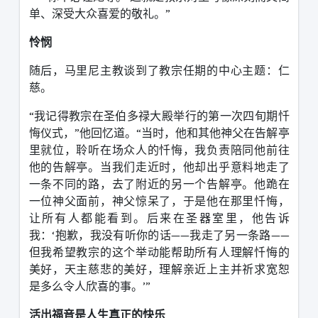
单、深受大众喜爱的敬礼。
”
怜悯
随后，马里尼主教谈到了教宗任期的中心主题：仁
慈。
“
我记得教宗在圣伯多禄大殿举行的第一次四旬期忏
悔仪式，
”
他回忆道。
“
当时，他和其他神父在告解亭
里就位，聆听在场众人的忏悔，我负责陪同他前往
他的告解亭。当我们走近时，他却出乎意料地走了
一条不同的路，去了附近的另一个告解亭。他跪在
一位神父面前，神父惊呆了，于是他在那里忏悔，
让所有人都能看到。后来在圣器室里，他告诉
我：
‘
抱歉，我没有听你的话
——
我走了另一条路
——
但我希望教宗的这个举动能帮助所有人理解忏悔的
美好，天主慈悲的美好，理解亲近上主并祈求宽恕
是多么令人欣喜的事。
’”
活出福音是人生真正的快乐