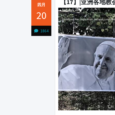
【17】|亚洲各地
四月
Video
Video
Network error
20
Player
Player
Download File: https://cdn.yzzhenli.com/v
1864
1231231