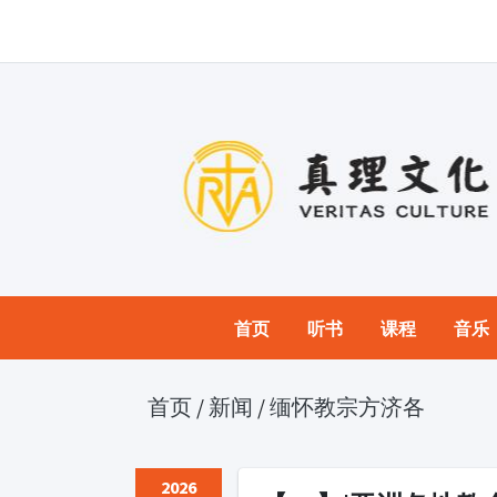
首页
听书
课程
音乐
首页
/
新闻
/
缅怀教宗方济各
2026