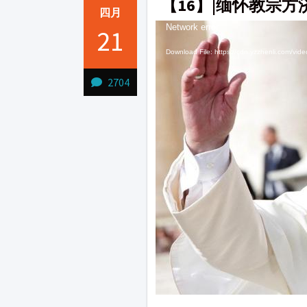
【16】|缅怀教宗
四月
Video
Video
Network error
21
Player
Player
Download File: https://cdn.yzzhenli.com/
2704
1231231