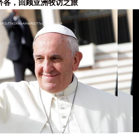
方济各，回顾亚洲牧访之旅
video/RZcT7e1X9coA/hls/RZcT7e1X9coA.m3u8