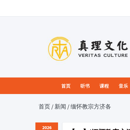
首页
听书
课程
音乐
首页
/
新闻
/
缅怀教宗方济各
2026