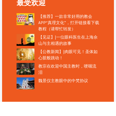
最受欢迎
【推荐】一款非常好用的教会
APP“真理文化”，打开链接看下载
教程（请帮忙转发）
【见证】|一位眼科医生在上海佘
山与主相遇的故事
【公教新闻】|肉眼可见！圣体如
心脏般跳动！
教宗在欢迎中国主教时，哽咽流
泪
魏景仪主教眼中的中梵协议