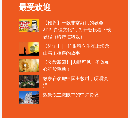
最受欢迎
【推荐】一款非常好用的教会
APP“真理文化”，打开链接看下载
教程（请帮忙转发）
【见证】|一位眼科医生在上海佘
山与主相遇的故事
【公教新闻】|肉眼可见！圣体如
心脏般跳动！
教宗在欢迎中国主教时，哽咽流
泪
魏景仪主教眼中的中梵协议