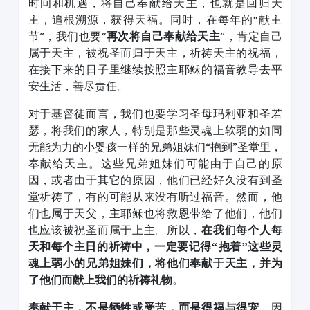
时间和机遇，将自己奉献给天主，也就是回归天
主，追根溯源，获得天福。同时，在每年的“献主
节”，我们也要“
再次将自己奉献给天主
”，肯定自己
属于天主，被祝圣而归于天主，祈祷天主的祝福，
在接下来的日子里继续按照主耶稣的福音教导去平
安生活，善尽责任。
对于基督徒而言，我们也要学习圣母玛利亚和圣若
瑟，将我们的家人，特别是那些灵魂上软弱的如同
无能为力的小婴孩一样的兄弟姐妹们“抱到”圣堂里，
奉献给天主。这些兄弟姐妹们可能由于自己的原
因，或者由于其它的原因，他们已经好久没有到圣
堂祈祷了，有的可能从来没有听过福音。然而，他
们也属于天父，主耶稣也将救恩带给了他们，他们
也应该被祝圣而属于上主。所以，
在我们每个人每
天和每个主日的祈祷中，一定要记得
“
抱着
”
这些灵
魂上弱小的兄弟姐妹们，将他们奉献于天主，并为
了他们而献上我们的祈祷礼物
。
奉献于主，不是牺牲或受苦，而是得福与得宠
。因