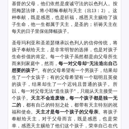
基督的父母，他们依然是虔诚守法的以色列人。按
照梅瑟法律，将小耶稣奉献与天主（出13：2）。这
种奉献，既是感恩，也是祈福，感恩天主赐给了孩
子生命，他一生都属于天主，是圣的；祈祷天主在
每天的日子里保佑降幅孩子。
圣母玛利亚和圣若瑟继承以色列人的信仰传统，将
孩子奉献给天主，是非常明智的选择，也是对孩子
生命价值的肯定。每一个孩子虽然都是由父母所生
而来到家庭中，然而，
每一对父母却
“
无法造出自己
想要的孩子
”
。有的父母希望有一个男孩子，结果却
生了一个女孩子；有的父母希望有一个聪明且英俊
的孩子，结果却生了一个迟钝且普通的孩子。所
以，每一对父母无法“造生孩子”，只能从天主接受一
个孩子。
天主不会造废物，每一个孩子都是独一无
二的
，都有自己的特别之处，都带有天主特别的祝
福和使命。
天主才是每一个孩子的父母亲
。将孩子
奉献给天主，对于父母而言，既是感恩，也是荣
幸，感恩天主赐给了他们这个孩子，荣幸自己在代