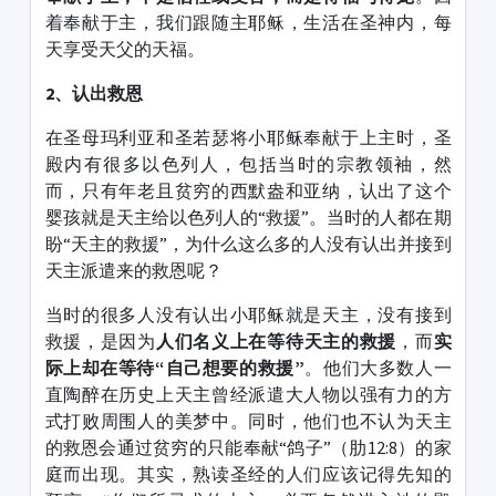
着奉献于主，我们跟随主耶稣，生活在圣神内，每
天享受天父的天福。
2、
认出救恩
在圣母玛利亚和圣若瑟将小耶稣奉献于上主时，圣
殿内有很多以色列人，包括当时的宗教领袖，然
而，只有年老且贫穷的西默盎和亚纳，认出了这个
婴孩就是天主给以色列人的“救援”。当时的人都在期
盼“天主的救援”，为什么这么多的人没有认出并接到
天主派遣来的救恩呢？
当时的很多人没有认出小耶稣就是天主，没有接到
救援，是因为
人们名义上在等待天主的救援
，而
实
际上却在等待
“
自己想要的救援
”
。他们大多数人一
直陶醉在历史上天主曾经派遣大人物以强有力的方
式打败周围人的美梦中。同时，他们也不认为天主
的救恩会通过贫穷的只能奉献“鸽子”（肋12:8）的家
庭而出现。其实，熟读圣经的人们应该记得先知的