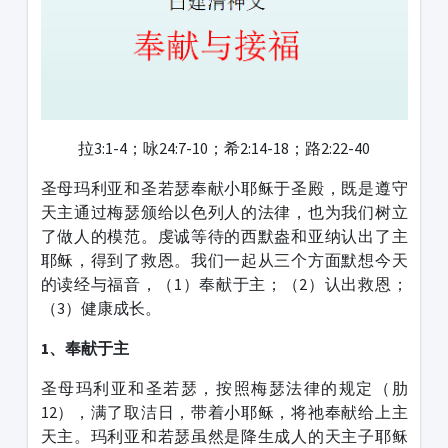
拉3:1-4；咏24:7-10；希2:14-18；路2:22-40
圣母玛利亚和圣若瑟奉献小耶稣于圣殿，既是遵守
天主通过梅瑟颁给以色列人的法律，也为我们树立
了做人的模范。虔诚等待的西默盎和亚纳认出了主
耶稣，得到了救恩。我们一起从三个方面默想今天
的读经与福音，（1）奉献于主；（2）认出救恩；
（3）健康成长。
1、
奉献于主
圣母玛利亚和圣若瑟，按照梅瑟法律的规定（肋
12），满了取洁日，带着小耶稣，将祂奉献给上主
天主。玛利亚和若瑟虽然是降生成人的天主子耶稣