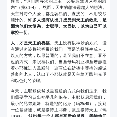
预言，“你们所寻求的上主，必要忽然进入祂的殿
内”（拉3:1-4）。然而，天主的想法远超人的想法。
天主对每个人爱，都是容易的、直接的、不用绞尽
脑汁的。
许多人没有认出并接受到天主的救恩，是
因为他们太复杂、太聪明、太固执，以为自己可以
掌控一切
。
人，才是天主的祝福
。天主没有以神妙的方式，没
有通过奇迹将祝福带给我们，而是选择降生成人，
以人的方式，以最普通的，甚至我们不在意、看不
起的方式，来祝福我们。当圣母玛利亚和圣若瑟抱
着小耶稣进入圣殿时，这两位在祈祷中等待的虔诚
善良的老人，认出了小耶稣就是天主给万民的光明
和以色列的荣耀。
今天，主耶稣依然以最普通的方式向我们走来，我
们需要学习认出祂平凡的临在。主耶稣启示我们，
最小的兄弟姐妹，就是祂的化身（玛25:40），接到
一位基督徒，就是接待主耶稣，就是接待天主（玛
10:40）。
认出每一个人都是高贵的灵魂，善待他们