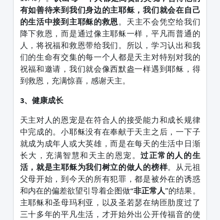
有如善待来到我们身边的主耶稣，我们就会在自己
的生活中接到主耶稣的救恩
。天主不会凭空给我们
降下救恩，而是通过像主耶稣一样，平凡而普通的
人，将祝福和救恩带给我们。所以，学习认出和我
们的生命有交集的每一个人都是天主对特别对我的
祝福和邀请，我们就会像西默盎一样遇到耶稣，得
到救恩，充满惊喜，感谢天主。
3、
健康成长
天主对人的恩宠是在符合人的接受能力和成长规律
中完成的。小耶稣没有在奉献于天主之后，一下子
就成为成年人或大英雄，而是在每天的生活中日渐
长大，充满智慧和天主的恩宠。
过正常的人的生
活，就是主耶稣为我们树立的做人的榜样
。从元祖
父母开始，到今天的所有犯罪，都是被外在的诱惑
和内在的偏差欲望引导着企图做“
非正常人
”的结果。
主耶稣和圣母玛利亚，以及圣若瑟在纳匝肋度过了
三十多年的平凡生活，才开始外出公开传福音的使