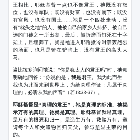
王相比，耶稣基督一点也不像君王，祂既没有权
位，也没有军队；既没有财富，也没有属下；既没
有宫殿，也没有国土……祂是一个四处走动，没
有“枕头之地”的人、祂被自己的家乡人排挤、被自己
选的门徒之一所出卖，最后，被折磨而钉死在十字
架上，且埋葬了。就是祂进入耶路撒冷时轰轰烈烈
的场面，也只是骑在驴驹上，没有君王的高头大
马。
当比拉多询问祂说：
“你是犹太人的君王吗”时，祂却
明确地回答：“你说的是，
我是君王
。我为此而生，
我也为此而来到世界上，为给真理作证：凡属于真
理的，必听从我的声音”（若18:33-37）。
耶稣基督是
“真理的君王”，祂是真理的标准、祂揭
示万有的真理、祂就是真理
。耶稣基督就是真理，
是万有的根源和归一，是造生万有，救赎万有，邀
请每个人和受造物回归天父，参与愈显主荣的目
的。