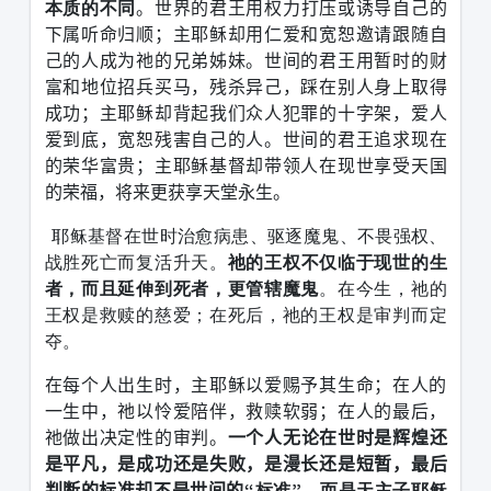
本质的不同
。世界的君王用权力打压或诱导自己的
下属听命归顺；主耶稣却用仁爱和宽恕邀请跟随自
己的人成为祂的兄弟姊妹。世间的君王用暂时的财
富和地位招兵买马，残杀异己，踩在别人身上取得
成功；主耶稣却背起我们众人犯罪的十字架，爱人
爱到底，宽恕残害自己的人。世间的君王追求现在
的荣华富贵；主耶稣基督却带领人在现世享受天国
的荣福，将来更获享天堂永生。
耶稣基督在世时治愈病患、驱逐魔鬼、不畏强权、
战胜死亡而复活升天。
祂的王权不仅临于现世的生
者，而且延伸到死者，更管辖魔鬼
。在今生，祂的
王权是救赎的慈爱；在死后，祂的王权是审判而定
夺。
在每个人出生时，主耶稣以爱赐予其生命；在人的
一生中，祂以怜爱陪伴，救赎软弱；在人的最后，
祂做出决定性的审判。
一个人无论在世时是辉煌还
是平凡，是成功还是失败，是漫长还是短暂，最后
判断的标准却不是世间的
“标准”，而是天主子耶稣