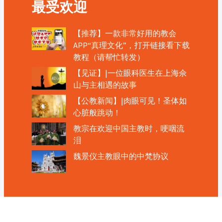
最受欢迎
【推荐】一款非常好用的教会
APP“真理文化”，打开链接看下载
教程（请帮忙转发）
【见证】|一位眼科医生在上海佘
山与主相遇的故事
【公教新闻】|肉眼可见！圣体如
心脏般跳动！
教宗在欢迎中国主教时，哽咽流
泪
魏景仪主教眼中的中梵协议