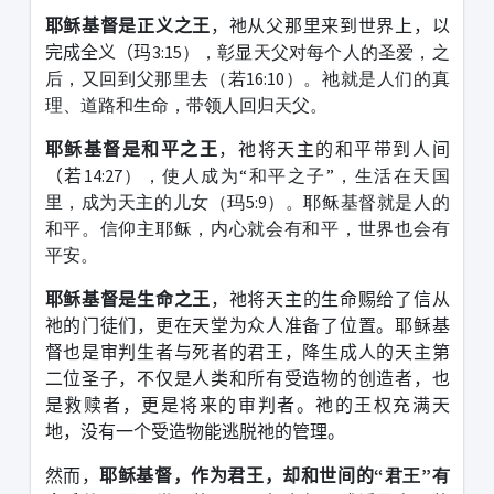
耶稣基督是正义之王
，祂从父那里来到世界上，以
完成全义（玛
3:15），彰显天父对每个人的圣爱，之
后，又回到父那里去（若16:10）。祂就是人们的真
理、道路和生命，带领人回归天父。
耶稣基督是和平之王
，祂将天主的和平带到人间
（若
14:27），使人成为“和平之子”，生活在天国
里，成为天主的儿女（玛5:9）。耶稣基督就是人的
和平。信仰主耶稣，内心就会有和平，世界也会有
平安。
耶稣基督是生命之王
，祂将天主的生命赐给了信从
祂的门徒们，更在天堂为众人准备了位置。耶稣基
督也是审判生者与死者的君王，降生成人的天主第
二位圣子，不仅是人类和所有受造物的创造者，也
是救赎者，更是将来的审判者。祂的王权充满天
地，没有一个受造物能逃脱祂的管理。
然而，
耶稣基督，作为君王，却和世间的
“君王”有