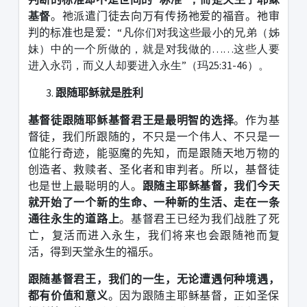
基督
。祂派遣门徒去向万有传扬祂爱的福音。祂审
判的标准也是爱：
“凡你们对我这些最小的兄弟（姊
妹）中的一个所做的，就是对我做的……这些人要
进入永罚，而义人却要进入永生”（玛25:31-46）。
跟随耶稣就是胜利
基督徒跟随耶稣基督君王是最明智的选择
。作为基
督徒，我们所跟随的，不只是一个伟人、不只是一
位能行奇迹，能驱魔的先知，而是跟随天地万物的
创造者、救赎者、圣化者和审判者。所以，基督徒
也是世上最聪明的人。
跟随主耶稣基督，我们今天
就开始了一个新的生命、一种新的生活、走在一条
通往永生的道路上
。基督君王已经为我们战胜了死
亡，复活而进入永生，我们将来也会跟随祂而复
活，得到天堂永生的福乐。
跟随基督君王，我们的一生，无论遭遇何种境遇，
都有价值和意义
。因为跟随主耶稣基督，正如圣保