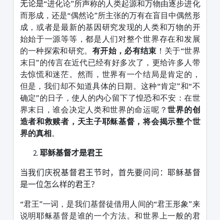
无论是
“进化论”所声称的人类起源和万物由逐步进化
而形成，还是“偶然论”所主张的万有在盲目中偶然形
成，或者是最新的基因研究发现的人类和万物的开
始始于一源等等，都是人们对整个世界存在和发展
的一种探索和研究。
有开始，必有结束
！关于“世界
末日”的传言在近代已经有好多次了，更给许多人带
去惊慌和迷茫。然而，世界有一个结局是肯定的，
但是，我们却不知道具体的日期。这种“肯定”和“不
确定”的日子，使人的内心留下了惶恐和不安：在世
界末日，谁会决定人类和世界的命运呢？
世界的创
造者和救赎者，天主子耶稣基督，将会揭示整个世
界的真相
。
耶稣基督才是君王
当我们庆祝基督君王节时，首先要问问：耶稣基督
是一位怎么样的君王？
“君王”一词，是我们基督徒借用人间的“君王形象”来
说明耶稣基督是谁的一个方法。和世界上一般的君