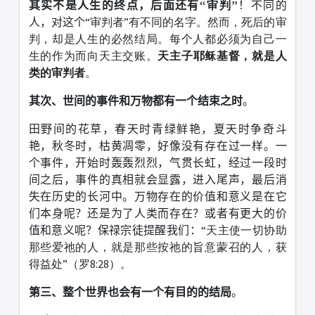
其实不是人生的终点，后面还有
“审判”
！不同的
人，对这个
“审判者”有不同的名字。然而，死后的审
判，却是人生的必然结局。每个人都必须为自己一
生的作为而向天主交账。
天主子耶稣基督，就是人
类的审判者
。
其次、世间的事件和万物都有一个结束之时
。
田野间的花草，春天时青绿鲜艳，夏天时争奇斗
艳，秋冬时，枯黄凋零，好像没有存在过一样。一
个事件，开始时轰轰烈烈，气贯长虹，经过一段时
间之后，事件的真相就会显露，进入尾声，最后消
失在历史的长河中。万物存在的价值和意义是在它
们本身呢？还是为了人类而存在？或者有更大的价
值和意义呢？保禄宗徒提醒我们：
“天主使一切协助
那些爱祂的人，就是那些按祂的旨意蒙召的人，获
得益处”（罗8:28）。
第三、整个世界也会有一个有目的的结局
。