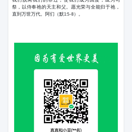
祭，以侍奉祂的天主和父。愿光荣与全能归于祂，
直到万世万代。阿们（默1:5-8）。