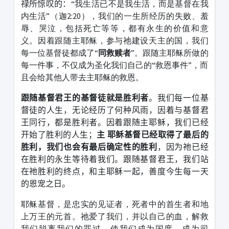
禄所惊叹的：
“我生活已不是我生活，而是基督在我
内生活”（迦2:20），我们的一生所经历的失败、羞
辱、哭泣，包括死亡等等，都有永生的价值和意
义。因着跟随主耶稣，参与祂建设天主的国，我们
每一位基督徒都成了“
同救赎者
”。跟随主耶稣所做的
每一件事，不仅成为圣化我们自己的“救恩事件”，而
且会给其他人带去主耶稣的救恩。
跟随基督君王的基督徒就是胜利者
。我们每一位基
督徒的人生，无论经历了何种风雨，因着与基督君
王同行，都是胜利者。因着跟随主耶稣，我们已经
开始了胜利的人生；
主 耶稣基督已经取得了最后的
胜利，我们也会有最后确定性的胜利
，因为祂已经
在胜利的永生等待着我们。跟随基督君王，我们站
在祂胜利的终点，和主耶稣一起，善度今生每一天
的恩宠之日。
耶稣基督，是忠实的见证者，死者中的首生者和地
上万王的元首。祂爱了我们，并以自己的血，解救
我们脱离我们的罪过，使我们成为国度，成为司