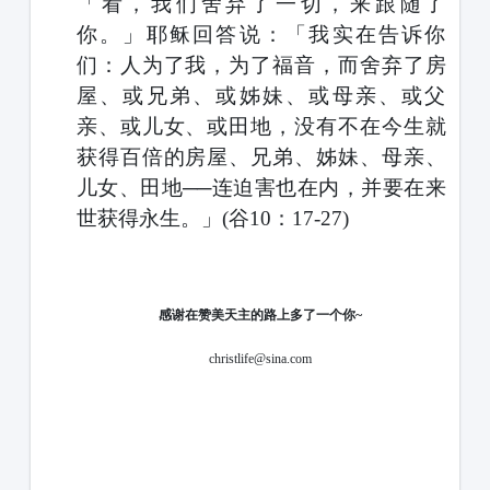
「看，我们舍弃了一切，来跟随了
你。」耶稣回答说：「我实在告诉你
们：人为了我，为了福音，而舍弃了房
屋、或兄弟、或姊妹、或母亲、或父
亲、或儿女、或田地，没有不在今生就
获得百倍的房屋、兄弟、姊妹、母亲、
儿女、田地
──连迫害也在内，并要在来
世获得永生。」(谷10：17-27)
感谢在赞美天主的路上多了一个你
~
ch
ristlife@
s
ina.com