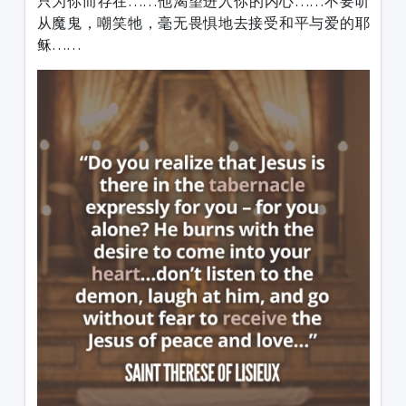
只为你而存在……他渴望进入你的内心……不要听
从魔鬼，嘲笑牠，毫无畏惧地去接受和平与爱的耶
稣……