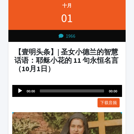
十月
01
1966
【壹明头条】| 圣女小德兰的智慧
话语：耶稣小花的 11 句永恒名言
（10月1日）
Audio
1231231
Player
00:00
00:00
下载音频