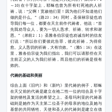
～10) 在十字架上，耶稣也曾为所有钉死祂的人祈
祷，说：“父啊！宽赦他们罢！因为他们不知道他们
做的是什么。”（路23：34）同时，圣保禄宗徒也劝
导我们每一位，都要在天主前作代祷者。他说：“首
先我劝导众人，要为一切人恳求、祈祷、转求和谢
恩。”（弟前2：1）圣雅各伯宗徒也劝诫当时的信友
们说：“所以你们要彼此告罪，彼此祈祷，为得痊
愈。义人恳切的祈祷，大有功效。”（雅5：16）在这
里，雅各伯宗徒为我们指出，我们可以请那些在天
主前正义的人为我们祈祷，而且他们的祈祷是很有
效的。
代祷的基础和美丽
综合上面《旧约》和《新约》里代祷的例子，耶稣
在天父前的代祷是建立在祂二性一位的结合及十字
架的牺牲及复活的希望之上。圣母玛利亚的代祷基
础则是她作为天主第二位圣子的母亲的地位及她与
基督的共同牺牲。天使和圣人的代祷则是建立在借