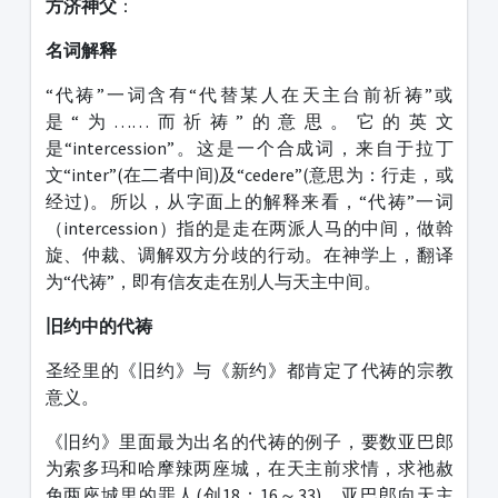
方济神父
：
名词解释
“代祷”一词含有“代替某人在天主台前祈祷”或
是“为……而祈祷”的意思。它的英文
是“intercession”。这是一个合成词，来自于拉丁
文“inter”(在二者中间)及“cedere”(意思为：行走，或
经过)。所以，从字面上的解释来看，“代祷”一词
（intercession）指的是走在两派人马的中间，做斡
旋、仲裁、调解双方分歧的行动。在神学上，翻译
为“代祷”，即有信友走在别人与天主中间。
旧约中的代祷
圣经里的《旧约》与《新约》都肯定了代祷的宗教
意义。
《旧约》里面最为出名的代祷的例子，要数亚巴郎
为索多玛和哈摩辣两座城，在天主前求情，求祂赦
免两座城里的罪人(创18：16～33)。亚巴郎向天主