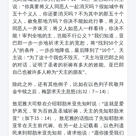
说：“你真要将义人同恶人一起消灭吗？假如城中有
五十个义人，你还要消灭吗？不为其中的那五十个
义人，赦免那地方吗？你决不能如此行事，将义人
同恶人一并诛灭；将义人如恶人一样看待，你决不
能！审判全地的主，岂能不行公义？”我们知道，亚
巴郎一步一步地祈求天主的宽恕，将“找到50个义
人”的条件，一步步地降低，最后降到了“10个”。天
主说：“为了这十个我也不毁灭。”天主与亚巴郎之间
的对话，证明了圣者的祈祷有多大的效能。亚巴郎
自己也被许多人称为“天主的朋友”。
除此之外，还有其他例子，比如在以色列子民敬拜
金牛犊之后，梅瑟求天主息怒(出32：7～14)；
敖尼雅大司祭在介绍耶肋米亚先知时说：“这就是爱
护弟兄，常为百姓及圣城祈祷，天主的先知耶肋米
亚”（加下15：14）。敖尼雅的话指出了先知耶肋米
亚常在天主前代祷。在另一处上记载着，以色列遗
民来到耶肋米亚先知前，请求他说：“愿你接受我们