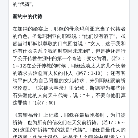
的“代祷”。
新约中的代祷
在加纳的婚宴上，耶稣的母亲玛利亚充当了代祷者
的角色。圣母玛利亚向耶稣说：“他们没有酒了”。虽
然当时耶稣以尊敬的口气回答说：“女人，这于我和
你有什么关系？我的时刻尚未来到”，但是祂还是行
了公开传教生涯中的第一个奇迹：变水为酒。(若2：
1～12)在公开传教的时候，耶稣应犹太人的几个长老
的请求去治愈百夫长的仆人（路7：1-10）；还有客
纳罕妇人为自己附魔的女儿转求，来到耶稣跟前祈
求痊愈。《宗徒大事录》里记载，斯德望为那些用
石头砸他的人向天主代祷，说：“主，不要向他们算
这罪债！”(宗7：60)
《若望福音》上记载，耶稣在最后晚餐时，为门徒
祈祷，也为所有的信友们在天父前祈祷。(若17：6～
26) 这里的“祈祷”指的就是“代祷”。耶稣是最伟大的
代祷者；作为大司祭，祂是天人之间的中保(希5：1