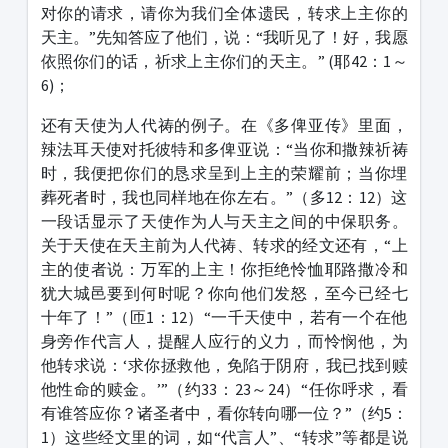
对你的请求，请你为我们全体遗民，转求上主你的
天主。”先知答应了他们，说：“我听见了！好，我愿
依照你们的话，祈求上主你们的天主。” (耶42：1～
6)；
还有天使为人代祷的例子。在《多俾亚传》里面，
辣法耳天使对托彼特和多俾亚说：“当你和撒辣祈祷
时，我便把你们的恳求呈到上主的荣耀前；当你埋
葬死者时，我也同样地在你左右。”（多12：12）这
一段话显示了天使作为人与天主之间的中保职务。
关于天使在天主前为人代祷、转求的经文还有，“上
主的使者说：万军的上主！你拒绝怜恤耶路撒冷和
犹大城邑要到何时呢？你向他们发怒，至今已经七
十年了！”（匝1：12）“一千天使中，若有一个在他
身旁作代言人，提醒人应行的义力，而怜悯他，为
他转求说：‘求你拯救他，免陷于阴府，我已找到赎
他性命的赎金。’”（约33：23～24）“任你呼求，看
有谁答应你？诸圣者中，看你转向哪一位？”（约5：
1）这些经文里的词，如“代言人”、“转求”等都是说