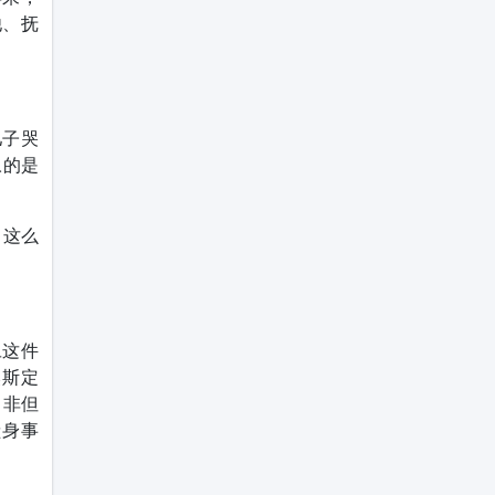
他、抚
儿子哭
叹的是
了这么
旦这件
奥斯定
。非但
献身事