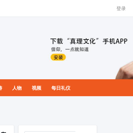
登录
祷
人物
视频
每日礼仪