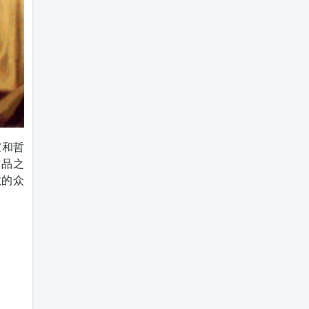
家和哲
作品之
教的众