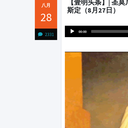
【壹明头条】| 圣
八月
斯定（8月27日）
28
Audio
1231231
Player
00:00
2331