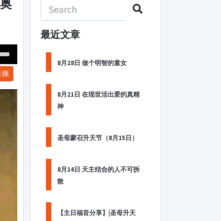
的奥
最近文章
Down
8月28日 做个明智的童女
音频
ow
s
8月21日 在现世活出爱的真精
神
ease
rease
圣母蒙召升天节（8月15日）
me.
8月14日 天主结合的人不可拆
散
【主日福音分享】|圣母升天