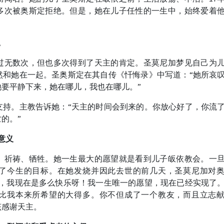
多次被奥斯定拒绝。但是，她在儿子任性的一生中，始终爱着
。
过无数次，但也多次得到了天主的肯定。圣莫尼加梦见自己为
然和她在一起。圣奥斯定在其自传《忏悔录》中写道：“她所哀
要平静下来，她在哪儿，我也在哪儿。”
支持。主教告诉她：“天主的时间会到来的。你放心好了，你流
的。”
意义
、祈祷、牺牲。她一生最大的愿望就是看到儿子皈依教会。一
了今生的目标。在她发烧并因此去世的前几天，圣莫尼加对
了，我现在是多么快乐呀！我一生唯一的愿望，现在已经实现了
比我本来所希望的大得多。你不但成了一个教友，而且立志
该感谢天主。