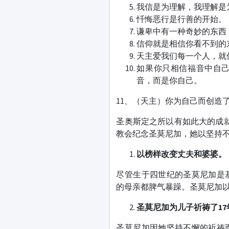
我信是为理解，我理解是
忏悔恶行是行善的开始。
谦卑中有一种奇妙的东西
信仰就是相信你看不到的
天主爱我们每一个人，就
如果你只相信福音中自
音，而是你自己。
11、（天主）你为自己而创造
圣奥斯定之所以有如此大的成就
教会纪念圣莫尼加，她以坚持
以
榜样改变丈夫和婆婆
。
尽管生于四世纪的圣莫尼加是
的母亲都脾气暴躁。圣莫尼加
圣莫尼加为
儿子
祈祷了17
圣莫尼加因她坚持不懈的祈祷