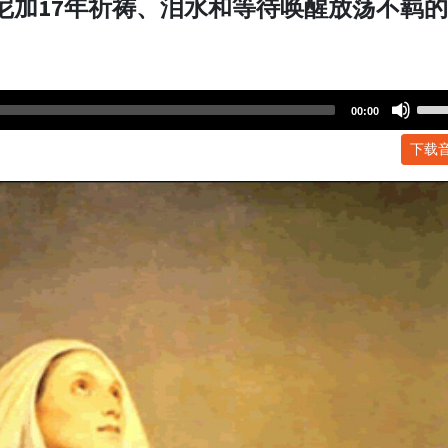
莫尼加17年祈祷、泪水和等待唤醒放荡不羁
Use
00:00
Up/
下载
Arr
key
to
incr
or
dec
volu