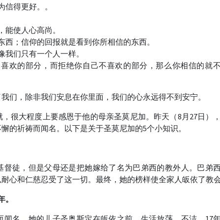
为信得更好。。
，能使人心高尚。
东西；信仰的回报就是看到你所相信的东西。
像我们只有一个人一样。
己喜欢的部分，而拒绝你自己不喜欢的部分，那么你相信的就
了我们，除非我们安息在你里面，我们的心永远得不到安宁。
，很大程度上要感恩于他的母亲圣莫尼加。昨天（8月27日）
不懈的祈祷而闻名。以下是关于圣莫尼加的5个小知识。
基督徒，但是父母还是把她嫁给了名为巴弟西的教外人。巴弟
以耐心和仁慈忍受了这一切。最终，她的榜样使全家人皈依了教
年。
而闻名。她的儿子圣奥斯定在皈依之前，生活放荡、不洁。17