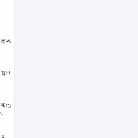
不是福
，普世
西和他
会。
年来，