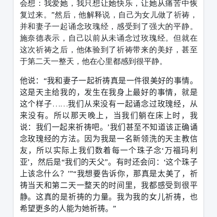
会想：我爱她，我只想让她快乐，让她从痛苦中恢
复过来。”然后，他解释说，自己为女儿做了祈祷，
并和妻子一起诵念玫瑰经，感受到了强大的平静。
施奈德表示，自己以前从未诵念过玫瑰经。但就在
这次祈祷之后，他体验到了祈祷带来的美好，甚至
于第二天一整天，他在心里都感到很平静。
他说：“我和妻子一起祈祷真是一件很美好的事情。
这是天主给我的，发生在我身上最好的事情，就是
这个样子……我们从来没有一起诵念过玫瑰经，从
来没有。所以那天晚上，当我们躺在床上时，我
说：我们一起来祈祷吧。’我们甚至不知道该正确诵
念玫瑰经的方法。因为我是一名新领洗的天主教信
友，所以实际上我们数着每一个珠子念‘万福玛利
亚’，然后是“我们的天父”。有时还会问：‘这个珠子
上该念什么？’”“我想要告诉你，那真是太美了，祈
祷当天和第二天一整天的时间里，我都感受到很平
静。这真的是祈祷的力量。我为我的女儿祈祷，也
希望更多的人能为她祈祷。”