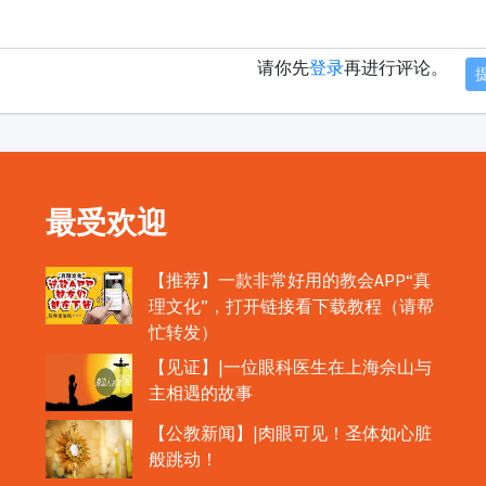
请你先
登录
再进行评论。
最受欢迎
【推荐】一款非常好用的教会APP“真
理文化”，打开链接看下载教程（请帮
忙转发）
【见证】|一位眼科医生在上海佘山与
主相遇的故事
【公教新闻】|肉眼可见！圣体如心脏
般跳动！