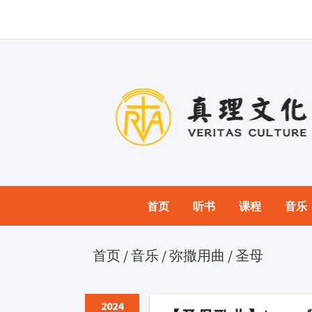
首页
听书
课程
音乐
首页
/
音乐
/
弥撒用曲
/
圣母
2024