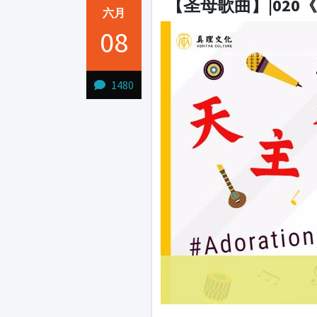
【圣母歌曲】|02
六月
Video
Video
Network error
08
Player
Player
Download File: https://cdn.yzzhenli.com/
1480
1231231