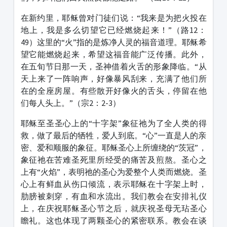
在新约里，耶稣曾对门徒们说：“我来是为把火投在
地上，我是多么切望它已经燃烧起来！”（路12：
49）这里的“火”指的是炼净人灵的福音道理。耶稣希
望它能燃烧起来，希望这福音能广泛传播。此外，
在五旬节日那一天，圣神借着火舌的形象降临。“从
天上来了一阵响声，好像暴风刮来，充满了他们所
在的全座房屋。有些散开好像火的舌头，停留在他
们每人头上。”（宗2：2-3）
耶稣至圣圣心上的“十字架”象征祂为了全人类的得
救，做了最后的牺牲，爱人到底。“心”一直是人的亲
密、爱和顺服的象征。耶稣圣心上所缠绕的“茨冠”，
象征祂在苦难圣死里所经受的痛苦及煎熬。圣心之
上有“火焰”，表明祂的圣心为爱整个人类而燃烧。圣
心上有鲜血从伤口倾流，表示耶稣在十字架上时，
肋膀被刺穿，有血和水流出。我们教会在安排礼仪
上，在庆祝耶稣圣心节之后，就庆祝圣母无玷圣心
瞻礼。这也体现了两颗圣心的紧密联系。教会在谈