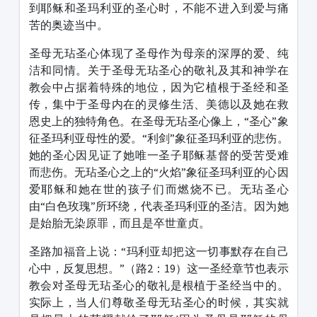
到耶稣和圣玛利亚的圣心时，不能不进入到爱与痛
苦的奥迹当中。
圣母无玷圣心体现了圣母作为母亲的深厚的爱、纯
洁和同情。关于圣母无玷圣心的敬礼及其和神学在
教会中占据着特殊的地位，因为它植根于圣经和圣
传，集中于圣母内在的灵修生活、美德以及她在救
恩史上的独特角色。在圣母无玷圣心像上，“圣心”象
征圣玛利亚母性的爱。“利剑”象征圣玛利亚的悲伤。
她的圣心因见证了她唯一圣子耶稣基督的受苦受难
而悲伤。无玷圣心之上的“火焰”象征圣玛利亚的心因
爱耶稣和她在世的孩子们而燃烧不已。无玷圣心
由“白色玫瑰”所环绕，代表圣玛利亚的圣洁。因为她
是始胎无染原罪，而且是卒世童贞。
圣路加福音上说：“玛利亚却把这一切事默存在自己
心中，反复思想。”（路2：19）这一圣经章节也表示
教会对圣母无玷圣心的敬礼是根植于圣经当中的。
实际上，当人们尊敬圣母无玷圣心的时候，其实就