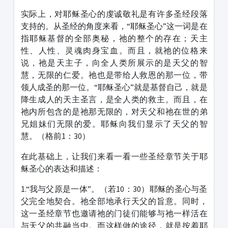
实际上，对耶稣圣心的虔诚敬礼是有许多圣经段落
支持的。从圣经的角度来看，“耶稣圣心”这一词是在
指耶稣基督的全部奥秘，祂的整个的存在；天主
性、人性、灵魂肉身宝血。而且，就祂的位格来
说，祂是天主子，向全人类所展示的是天父的智
慧，无限的仁爱。祂也是带给人救恩的那一位，带
领人成圣的那一位。“耶稣圣心”就是基督自己，就是
降生成人的天主圣言，是全人类的救主。而且，在
祂内所包含的是祂那无限的，对天父和祂在世的弟
兄姐妹们无限的爱。耶稣向我们显示了天父的智
慧。（格前1：30）
在此基础上，让我们来看一看一些圣经章节关于耶
稣圣心的表达和描述：
1.“我与父原是一体”。（若10：30）耶稣的圣心与圣
父完全地契合。祂全部地承行天父的旨意。同时，
这一圣经章节也邀请祂的门徒们能够与祂一样活在
与天父的共融当中。而这样做的途径，就是按着耶