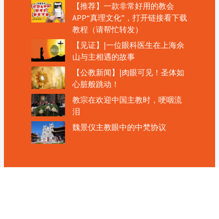
【推荐】一款非常好用的教会
APP“真理文化”，打开链接看下载
教程（请帮忙转发）
【见证】|一位眼科医生在上海佘
山与主相遇的故事
【公教新闻】|肉眼可见！圣体如
心脏般跳动！
教宗在欢迎中国主教时，哽咽流
泪
魏景仪主教眼中的中梵协议