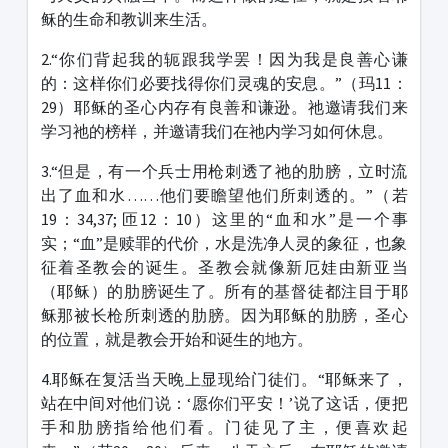
稣的生命和教训来生活。
2.“你们背起我的轭跟我学罢！因为我是良善心谦
的：这样你们必要找得你们灵魂的安息。”（玛11：
29）耶稣的圣心内存有良善和谦逊。祂邀请我们来
学习祂的榜样，并邀请我们在祂内学习如何休息。
3.“但是，有一个兵士用枪刺透了祂的肋膀，立时流
出了血和水……他们要瞻望他们所刺透的。”（若
19：34,37; 匝12：10）这里的“血和水”是一个事
实；“血”是赎罪的代价，水是洗净人灵的象征，也象
征着圣教会的诞生。圣教会就像新厄娃由新亚当
（耶稣）的肋膀诞生了。所有的基督徒都注目于耶
稣那被长枪所刺透的肋膀。因为耶稣的肋膀，圣心
的位置，就是教会开始和诞生的地方。
4.耶稣在复活当天晚上显现给门徒们。“耶稣来了，
站在中间对他们说：‘愿你们平安！’说了这话，便把
手和肋膀指给他们看。门徒见了主，便喜欢起