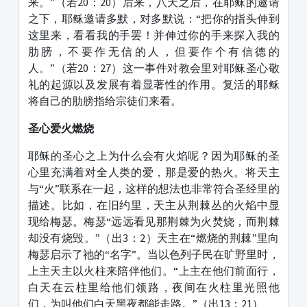
来。”（若20：20）后来，八天之后，在耶稣的邀请
之下，耶稣邀请多默，对多默说：“把你的指头伸到
这里来，看看我的手罢！并伸过你的手来探入我的
肋膀，不要作无信的人，但要作个有信德的
人。”（若20：27）这一事件对教会里对耶稣圣心敬
礼的起源以及发展有着显著性的作用。复活的耶稣
将自己的肋膀指给宗徒们来看。
圣心爱火燃烧
耶稣的圣心之上为什么会有火焰呢？因为耶稣的圣
心里充满着对全人类的爱，那是爱的热火。将天主
与“火”联系在一起，这样的想法也非常符合圣经里的
描述。比如，在旧约里，天主从荆棘丛的火焰中显
现给梅瑟。梅瑟“远远看见那荆棘为火焚烧，而荆棘
却没有烧毁。”（出3：2）天主在“燃烧的荆棘”里向
梅瑟启示了祂的“名字”。当以色列子民在旷野里时，
上主天主以火柱来陪伴他们。“上主在他们前面行，
白天在云柱里给他们领路，夜间在火柱里光照他
们，为叫他们白天黑夜都能走路。”（出13：21）