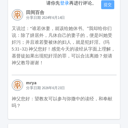
请你先
登录
再进行评论。
提交
田间百合
分享日期 2024年6月14日
又说过：“谁若休妻，就该给她休书。”我却给你们
说：除了姘居外，凡休自己的妻子的，便是叫她受
奸污；并且谁若娶被休的妇人，就是犯奸淫。(玛
5:31~32) 神父您好！感觉今天的读经从字面上理解，
基督徒如果出现犯奸淫的罪，可以合法离婚？烦请
神父教导谢谢！
mrya
分享日期 2026年6月23日
神父您好：望教友可以参与弥撒中的读经，和奉献
吗？