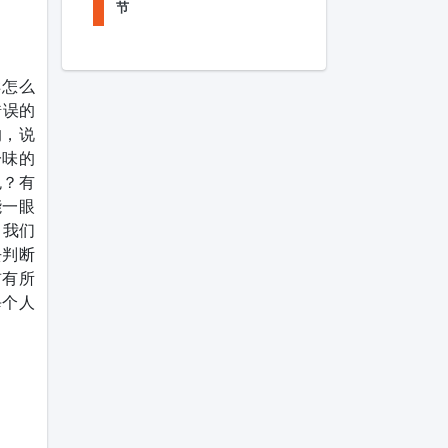
节
样怎么
错误的
的，说
一味的
色？有
能一眼
，我们
去判断
前有所
每个人