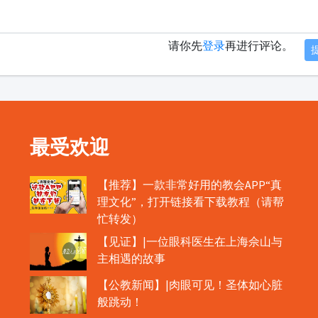
请你先
登录
再进行评论。
最受欢迎
【推荐】一款非常好用的教会APP“真
理文化”，打开链接看下载教程（请帮
忙转发）
【见证】|一位眼科医生在上海佘山与
主相遇的故事
【公教新闻】|肉眼可见！圣体如心脏
般跳动！