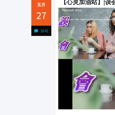
【心灵加油站】|误
五月
Video
Video
Network error
27
Player
Player
Download File: https://cdn.yzzhenli.com/
3041
1231231