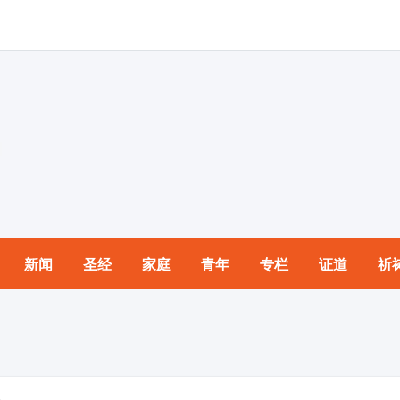
新闻
圣经
家庭
青年
专栏
证道
祈