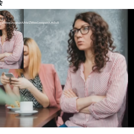
会
video/ZWsw1xoqtakA/hls/ZWsw1xoqtakA.m3u8