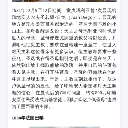
1531年12月9至12日期间，童贞玛利亚曾4次显现给
印地安人农夫圣若望-迭戈（Juan Diego），显现的
地方是现今墨西哥首都附近的一座名为泰匹雅的小
山上。圣母提醒迭戈说：天主之母玛利亚同时也是
世人的母亲。圣母使迭戈病重的叔父得以痊癒，并
嘱咐他往见主教，要求在当地建一座圣堂，使世人
对天主和这位母亲有更多认识。但主教却要求一些
征兆。圣迭戈在得圣母指引之后，即便是在冬天，
依然到山坡上摘取盛放的玫瑰，并用自己的斗蓬包
着去见主教。在打开斗蓬后，圣母的容貌就在他的
斗蓬里显现出来。于是，主教立刻就相信了。瓜达
卢佩圣母的的显现，给了印地安人希望和对天主照
顾的信心；在显现后的7年时间里，约有800万印地
安原住民受洗成为基督徒，因此“瓜达卢佩圣母”也成
为了墨西哥的主保。
1830年法国巴黎