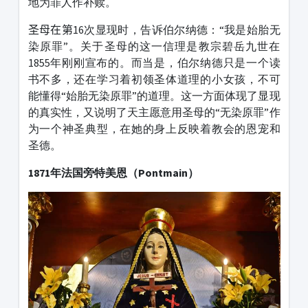
地为罪人作补赎。
圣母在第
16次显现时，告诉伯尔纳德：“我是始胎无
染原罪”。关于圣母的这一信理是教宗碧岳九世在
1855年刚刚宣布的。而当是，伯尔纳德只是一个读
书不多，还在学习着初领圣体道理的小女孩，不可
能懂得“始胎无染原罪”的道理。这一方面体现了显现
的真实性，又说明了天主愿意用圣母的“无染原罪”作
为一个神圣典型，在她的身上反映着教会的恩宠和
圣德。
1871年法国旁特美恩（Pontmain）