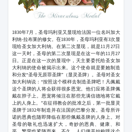
1830年7月，圣母玛利亚又显现给法国一位名叫加大
利纳-拉布莱的修女。
在
1830年，圣母玛利亚有3次显
现给圣女加大利纳。在第二次显现，就是11月27日
这一天时，圣母的第二次显现是在这一年的11月27
日。正是在这一次的显现中，天主要委托给圣女加
大利纳的使命被揭示出来。这个使命就是要她制造
和分发“圣母无原罪圣牌”（显灵圣牌）。圣母对圣女
加大利纳说：“按照这个模样去制造圣牌吧！凡佩戴
这个圣牌的人将会获得很多恩宠。他们应将圣牌佩
戴在脖子上。恩宠将倾注在那些充满信德地将它戴
上的人身上。”在征得教会的批准之后，第一批显灵
圣牌于1832年制造并在法国的巴黎分发。圣母所许
诺的恩典也随即降临在那些佩戴圣牌的人身上。对
圣母的敬礼也迅速扩大，奇妙的恩典、健康、和
平、繁荣也紧随而来。不久，人们便开始称呼这个