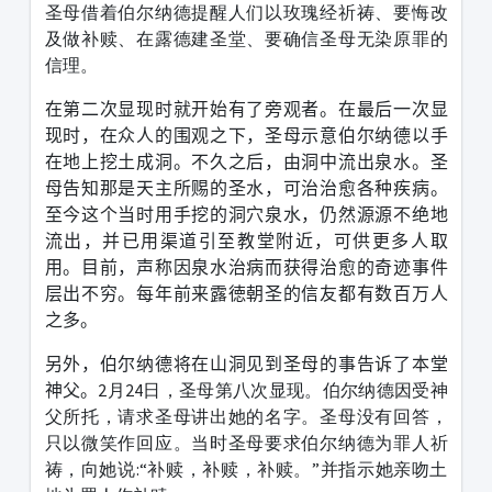
圣母借着伯尔纳德提醒人们以玫瑰经祈祷、要悔改
及做补赎、在露德建圣堂、要确信圣母无染原罪的
信理。
在第二次显现时就开始有了旁观者。在最后一次显
现时，在众人的围观之下，圣母示意伯尔纳德以手
在地上挖土成洞。不久之后，由洞中流出泉水。圣
母告知那是天主所赐的圣水，可治治愈各种疾病。
至今这个当时用手挖的洞穴泉水，仍然源源不绝地
流出，并已用渠道引至教堂附近，可供更多人取
用。目前，声称因泉水治病而获得治愈的奇迹事件
层出不穷。每年前来露徳朝圣的信友都有数百万人
之多。
另外，伯尔纳德将在山洞见到圣母的事告诉了本堂
神父。
2月24日，圣母第八次显现。伯尔纳德因受神
父所托，请求圣母讲出她的名字。圣母没有回答，
只以微笑作回应。当时圣母要求伯尔纳德为罪人祈
祷，向她说:“补赎，补赎，补赎。”并指示她亲吻土