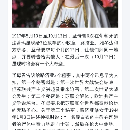
1917年5月13日至10月13日，圣母曾6次在葡萄牙的
法蒂玛显现给3位放羊的小牧童：路济亚、雅琴达和
方济各。圣母要求每个月的13日，让他们到同一地
点，并要转告给其他人：在最后一次（10月13日）
显现时将会有一个大奇迹。
圣母曾告诉给路济亚
3个秘密，其中两个讯息早为人
知。第一个秘密就是：第一次世界大战快会结束，
但苏联共产主义兴起及带来迫害，第二次世界大战
会发生；第二个秘密是：苏联会解体，欧洲共产主
义学说垮台。圣母要求把苏联和全世界都奉献给她
的无玷圣心。关于第三个秘密，路济亚修女于1944
年1月3日讲述神视时说：“一名穿白衣的主教在殉道
者的尸体中费力地走向十架，然后在枪火中倒地，