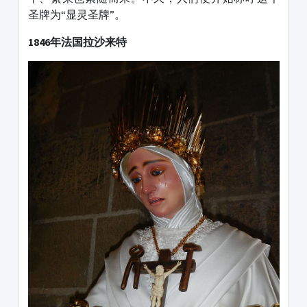
圣牌为“显灵圣牌”。
1846年法国拉沙来特