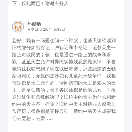
下，仅此而已！谢谢主持人！
孙俊艳
分享日期 2024年5月7日
您好，我有一问题想问一下神父，这些天读经读到
旧约部分如出谷记，户籍记和申命记，记载天主一
路上对以民的引领，也是通过一路上的战争和杀
戮，甚至天主允许对异民实施残忍的毁灭律，不自
觉得让我联想到了现在以巴冲突，那些悲惨的巴勒
斯坦难民，无数的加沙妇女儿童死于战争中，我相
信这都是天主允许的，请问我们的天主是爱人的天
主，是至仁慈的，天下各民族都是她的儿女，非得
通过战争和杀戮解决吗？旧约中的天主为什么和新
约中的天主不一样呢？旧约中天主对待罪人感觉非
常严厉，很多都是直接显罚，新约中的天主却要我
们去宽恕，去爱……