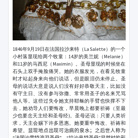
1846年9月19日在法国拉沙来特（La Salette）的一个
小村落显现给两个牧童：14岁的美兰妮（Melanie）
和11岁的马西尼（Maximin）。圣母显现的时候坐在
石头上双手掩脸痛哭。她的衣服发光，在看见牧童
时才站起身来向他们说话，但是眼泪仍未停止。圣
母的说话大意是说人们没有好好恭敬天主，比如没
有守主日、没有参与弥撒、常常用圣子的名来咒骂
他人等。这些过失令她支持耶稣的手臂也快撑不下
去，她劝导人们要悔改，早晨晚上都要祈祷（至最
少也要念天主经和圣母经)。圣母还说：只要人类祈
求，天主会赐下许多恩惠。她要重申悔改、祈祷和
希望。
显现地点出现可治病的泉水；之后世人称为
“法国沙雷特流泪圣母”。
“拉沙来特圣母”显然时的形