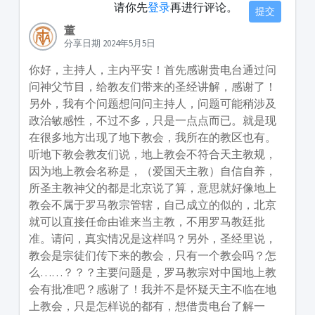
请你先
登录
再进行评论。
提交
董
分享日期 2024年5月5日
你好，主持人，主内平安！首先感谢贵电台通过问
问神父节目，给教友们带来的圣经讲解，感谢了！
另外，我有个问题想问问主持人，问题可能稍涉及
政治敏感性，不过不多，只是一点点而已。就是现
在很多地方出现了地下教会，我所在的教区也有。
听地下教会教友们说，地上教会不符合天主教规，
因为地上教会名称是，（爱国天主教）自信自养，
所圣主教神父的都是北京说了算，意思就好像地上
教会不属于罗马教宗管辖，自己成立的似的，北京
就可以直接任命由谁来当主教，不用罗马教廷批
准。请问，真实情况是这样吗？另外，圣经里说，
教会是宗徒们传下来的教会，只有一个教会吗？怎
么……？？？主要问题是，罗马教宗对中国地上教
会有批准吧？感谢了！我并不是怀疑天主不临在地
上教会，只是怎样说的都有，想借贵电台了解一