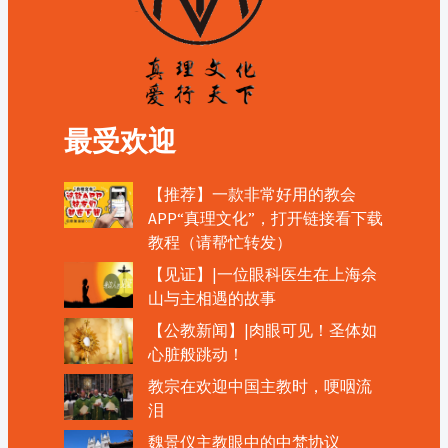
最受欢迎
【推荐】一款非常好用的教会
APP“真理文化”，打开链接看下载
教程（请帮忙转发）
【见证】|一位眼科医生在上海佘
山与主相遇的故事
【公教新闻】|肉眼可见！圣体如
心脏般跳动！
教宗在欢迎中国主教时，哽咽流
泪
魏景仪主教眼中的中梵协议