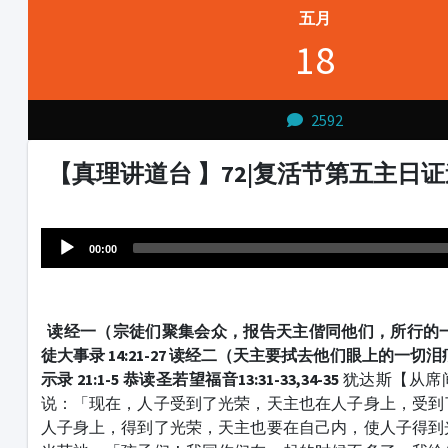
五月
18
2592
【真理讲道台 】72|复活节第五主日证
Audio
1231231
Player
00:00
读经一（宗徒们聚集会众，报告天主偕同他们，所行的
徒大事录 14:21-27
读经二（天主要拭去他们眼上的一切泪
示录 21:1-5
恭读圣若望福音
13:31-33,34-35
犹达斯【从席
说：「现在，人子受到了光荣，天主也在人子身上，受到
人子身上，得到了光荣，天主也要在自己内，使人子得到