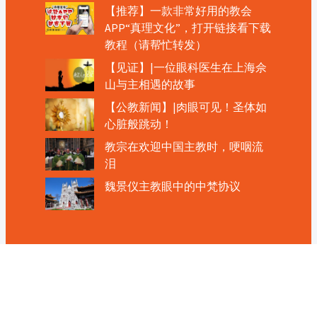
【推荐】一款非常好用的教会
APP“真理文化”，打开链接看下载
教程（请帮忙转发）
【见证】|一位眼科医生在上海佘
山与主相遇的故事
【公教新闻】|肉眼可见！圣体如
心脏般跳动！
教宗在欢迎中国主教时，哽咽流
泪
魏景仪主教眼中的中梵协议