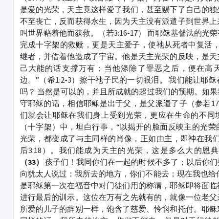
是爱的光荣，天主竟这样爱了我们，甚至赐下了自己的独
不至丧亡，反而获得永生，因为天主没有派遣子到世界上
叫世界藉着他而获救。（若3:16-17） 而耶稣基督法的
完成十字架的救赎，更是天主爱子，使祂从死者中复活，
继者，并借着他造成了宇宙。他是天主光荣的反映，是天
己大能的话支撑万有；当他涤除了罪恶之后，便在高天
边。”（希1:2-3）擦干祂子民的一切眼泪。 我们能让耶
吗？ 当然是可以的，并且所成就的超过我们的预期。如
守耶稣的话，相信耶稣是出于父，是父派遣了子（参若17:
们就会让耶稣在我们身上受到光荣，更应在生命的不同
（十字架）中，坦白行事，“以揭开的脸面反映主的光荣
光荣，都变成了与主同样的肖像，正如由主，即神在我们
后3:18）。我们能成为天主的光荣，这是多么大的恩
（33）
孩子们！我同你们在一起的时候不多了；以后你们
向犹太人说过：我所去的地方，你们不能去；现在我也给
是耶稣第一次在福音中对门徒们用的称谓，耶稣即将面临
进行最后的训示。这位在万有之先就有的，就像一位老父
所爱的儿子的辞别一样，饱含了慈爱、怜悯和托付。耶稣