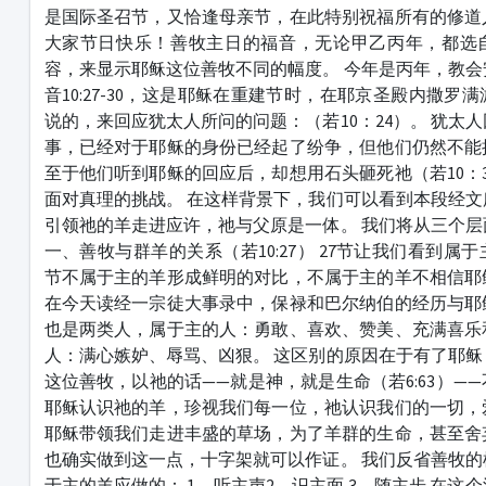
是国际圣召节，又恰逢母亲节，在此特别祝福所有的修道
大家节日快乐！善牧主日的福音，无论甲乙丙年，都选
容，来显示耶稣这位善牧不同的幅度。 今年是丙年，教
音10:27-30，这是耶稣在重建节时，在耶京圣殿内撒罗
说的，来回应犹太人所问的问题：（若10：24）。 犹太
事，已经对于耶稣的身份已经起了纷争，但他们仍然不能
至于他们听到耶稣的回应后，却想用石头砸死祂（若10：
面对真理的挑战。 在这样背景下，我们可以看到本段经
引领祂的羊走进应许，祂与父原是一体。 我们将从三个
一、善牧与群羊的关系（若10:27） 27节让我们看到属
节不属于主的羊形成鲜明的对比，不属于主的羊不相信耶
在今天读经一宗徒大事录中，保禄和巴尔纳伯的经历与耶
也是两类人，属于主的人：勇敢、喜欢、赞美、充满喜乐
人：满心嫉妒、辱骂、凶狠。 这区别的原因在于有了耶
这位善牧，以祂的话——就是神，就是生命（若6:63）—
耶稣认识祂的羊，珍视我们每一位，祂认识我们的一切，
耶稣带领我们走进丰盛的草场，为了羊群的生命，甚至舍
也确实做到这一点，十字架就可以作证。 我们反省善牧
于主的羊应做的： 1、听主声2、识主面 3、随主步 在这