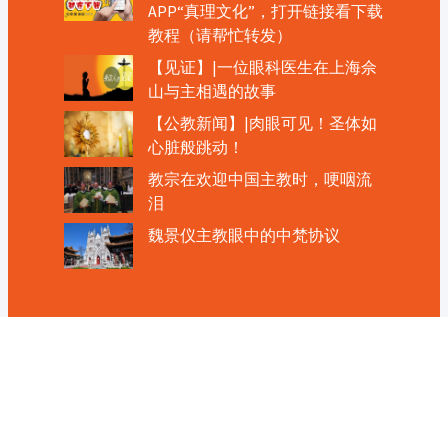
APP“真理文化”，打开链接看下载
教程（请帮忙转发）
【见证】|一位眼科医生在上海佘
山与主相遇的故事
【公教新闻】|肉眼可见！圣体如
心脏般跳动！
教宗在欢迎中国主教时，哽咽流
泪
魏景仪主教眼中的中梵协议