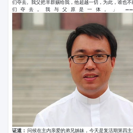
们夺去。我父把羊群赐给我，他超越一切，为此，谁也不
们夺去。我与父原是一体。」
—
证道：
问候在主内亲爱的弟兄姊妹，今天是复活期第四主