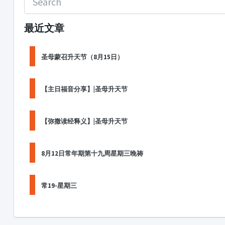
最近文章
圣母蒙召升天节（8月15日）
【主日福音分享】|圣母升天节
【弥撒读经释义】|圣母升天节
8月12日常年期第十九周星期三晚祷
常19-星期三