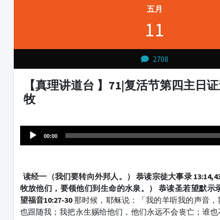
五月
11
2708
【真理讲道台 】71|复活节第四主日
牧
Audio
1231231
Player
00:00
读经一（我们要转向外邦人。）
恭读宗徒大事录 13:14,43
牧放他们，要领他们到生命的水泉。）
恭读圣若望默示录 7:
望福音10:27-30
那时候，耶稣说：「我的羊听我的声音，
也跟随我；我把永生赐给他们，他们永远不会丧亡；谁也