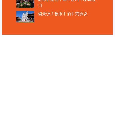
泪
魏景仪主教眼中的中梵协议