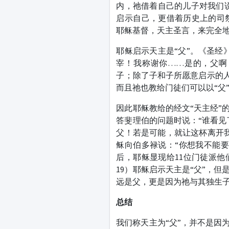
内，祂借着自己的儿子对我们说
启示自己，更借着历史上的司
耶稣基督，天主圣言，来完全
耶稣启示天主是“父”。《圣经
宰！我称谢你……是的，父啊
子；除了子和子所愿意启示的人外
而且祂也教给门徒们可以以“父
因此耶稣教给的经文“天主经”
答斐理伯的问题时说：“谁看见
父！若是可能，就让这杯离开我
稣向伯多禄说：“你想我不能要
后，耶稣显现给11位门徒派他
19）耶稣启示天主是“父”，
远是父，更是因为祂与其独生
总结
我们称天主为“父”，并不是因