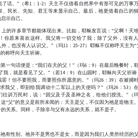
了话。”（希1：1-2）天主不仅借着自然界中有形可见的万事
祭、民长、先知、君王等来显示自己。最后，祂更借着自己的
地启示自己。
》上的许多章节都能体现出来。比如，耶稣发言说：“父啊！天
！你原来喜欢这样。我父将一切交给了我；除了父外，没有
，也没有人认识父。”（玛11：25-27）耶稣不仅称呼天主为“
”的称呼向天主祈祷。
的第一句话便是：“我们在天的父！”（玛6：9）在最后晚餐时，
了我，就是看见了父。”（若14：9）在山园时，耶稣向天父祈祷
罢！但不要照我，而要照你所愿意的。”（玛26：39）在被捕
求我父，即刻给我调动十二军以上的天使吗？”（玛26：53）
们往训万民时，说：“因父及子及圣神之名，给他们授洗。”（玛
但是这“父”的意义是前所未闻的：天主是父，不仅因为祂是造物主
子的关系。同样，子除非与父有永远的关系，就不是子。
为祂有性别。祂并不是男也不是女，而是因为我们人类所经历的