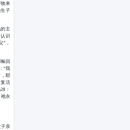
万物来
独生子
地的主
人认识
父”，
耶稣回
：“我
时，耶
在复活
28：
。祂永
父子亲