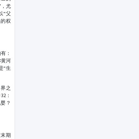
”，尤
以“父
越的权
的有：
称黄河
是“生
世界之
32：
乳婴？
这末期