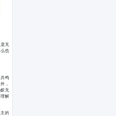
主是无
那么也
生共鸣
之外，
蚂蚁无
要理解
天主的