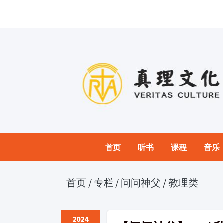
首页
听书
课程
音乐
首页
/
专栏
/
问问神父
/
教理类
2024