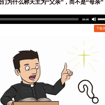
 我们为什么称天主为“父亲”，而不是“母亲”
Use
00:00
Up/
下载
Arr
key
to
incr
or
dec
volu