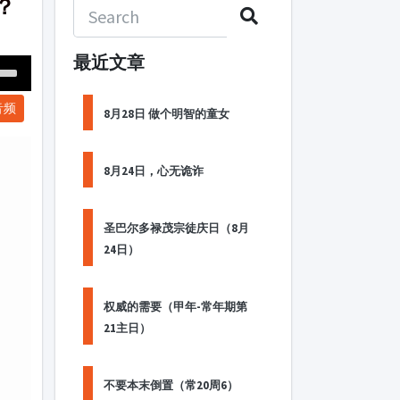
？
最近文章
Down
音频
ow
8月28日 做个明智的童女
s
8月24日，心无诡诈
ease
rease
圣巴尔多禄茂宗徒庆日（8月
me.
24日）
权威的需要（甲年-常年期第
21主日）
不要本末倒置（常20周6）