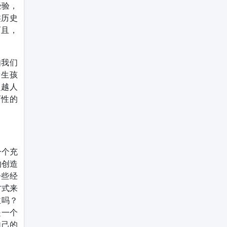
经验，
类历史
而且，
。
如我们
亲生孩
超越人
两性的
一个充
的创造
一些经
方式来
主吗？
是一个
自己的