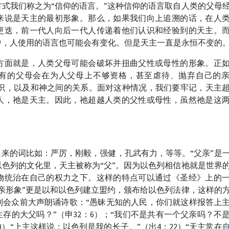
式我们称之为“信仰的语言。”这种信仰的语言取自人类的父母
来说是天主的最初形象。那么，如果我们向上追溯的话，在人
更迭，前一代人向后一代人传递着他们认识和经验到的天主。
中，人使用的语言也可能会有变化。但是天主一直是永恒不变的
方面就是，人类父母可能会破坏并扭曲父性或母性的形象。正
有的父母会在为人父母上不够资格，甚至虐待、抛弃自己的
认识，以及和神之间的关系。面对这种情况，我们要牢记，天主
人，祂是天主。因此，祂超越人类的父性或母性，虽然祂是这
起来的词比如：严厉，刚毅，强健，孔武有力，等等。“父亲”是
色列的文化里，天主被称为“父”。因为以色列相信祂就是世界
物统治在自己的权力之下。这样的特点可以通过《圣经》上的
亲形象”更是以和以色列建立盟约，颁布给以色列法律，这样的
列会众前大声朗诵诗歌：“愚昧无知的人民，你们就这样报答上
存的大父吗？”（申32：6）；“我们不是共有一个父亲吗？不
0）“上主这样说：以色列是我的长子。”（出4：22）“天主常在