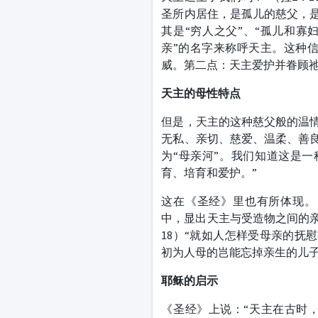
圣所内居住，是孤儿的慈父，是
其是“穷人之父”、“孤儿和寡
亲”的名字来称呼天主。这种
威。第二点：天主爱护并眷顾
天主的母性特点
但是，天主的这种慈父般的温情
无私、亲切、慈爱、温柔、善良
为“母亲河”。我们知道这是
育、培育和爱护。”
这在《圣经》里也有所体现。
中，显出天主与受造物之间的亲
18）“就如人怎样受母亲的抚慰
初为人母的岂能忘掉亲生的儿子？
耶稣的启示
《圣经》上说：“天主在古时