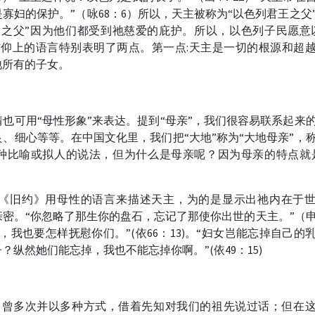
寡妇的保护。”（咏68：6）所以，天主被称为“以色列君王之父
妇之父”因为他们都受到祂慈爱的庇护。所以，以色列子民愿意
信仰上的语言特别表明了两点。第一点:天主是一切的根源和超
祂所有的子女。
也可用“母性形象”来表达。提到“母亲”，我们很容易联系起来
、细心等等。在中国文化里，我们把“大地”称为“大地母亲”，
一种比喻或拟人的说法，但为什么是母亲呢？因为母亲的特点就
《旧约》用母性的语言来描述天主，为的是显示出祂内在于
密。“你忽略了那生你的盘石，忘记了那使你出世的天主。”（申
，我也要怎样抚慰你们。”(依66：13)。“妇女岂能忘掉自己的
纵然她们能忘掉，我也不能忘掉你啊。”(依49：15)
，曾多次并以多种方式，借着先知对我们的祖先说过话；但在