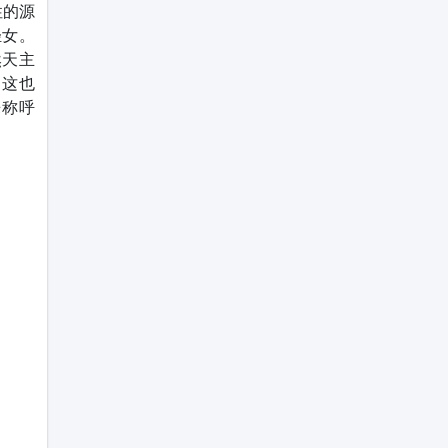
性的源
轻女。
然天主
。这也
来称呼