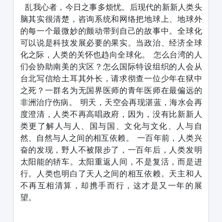
乱我心者，今日之事多烦忧。后现代的新新人类头
脑其实很清楚，咨询系统和网络把地球上、地球外
的每一个最微妙的颤动带到自己的故事中。全球化
可以说是科技发展必要的果实。当政治、经济全球
化之际，人类的关怀也趋向全球化。
怎么台湾的人
们会协助南美的灾区？怎么国际特设组织的人会从
台北写信给土耳其外长，请求彻查一位少年在狱中
之死？一群名为无国界医师的青年医师在最偏远的
非洲治疗伤病。
明天，天空会再现湛蓝，海水会再
度澄清，人类不再高唱政府，因为，没有比新新人
类更了解人与人、国与国、文化与文化、人与自
然、自然与人之间的相互依赖。
一百年前，人类兴
奋的发现，野人不被限步了，一百年后，人类发明
太阳能的轿车。太阳重返人间，不是复活，而是进
行。人类也明白了天人之间的相互依赖。天主和人
不再互相清算，却携手而行，这才是又一年的展
望。