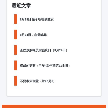
最近文章
8月28日 做个明智的童女
8月24日，心无诡诈
圣巴尔多禄茂宗徒庆日（8月24日）
权威的需要（甲年-常年期第21主日）
不要本末倒置（常20周6）