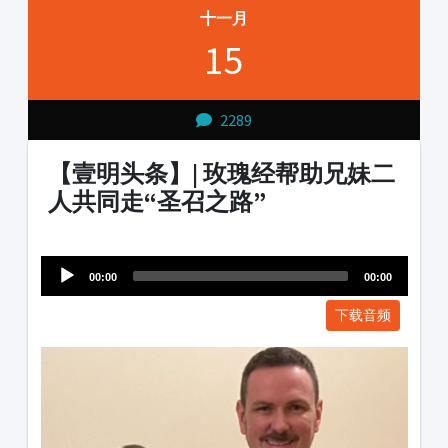
十一月
15
2289
【壹明头条】| 玫瑰经帮助兄妹二
人共同走“圣召之路”
Audio
1231231
Player
00:00
00:00
下载音频