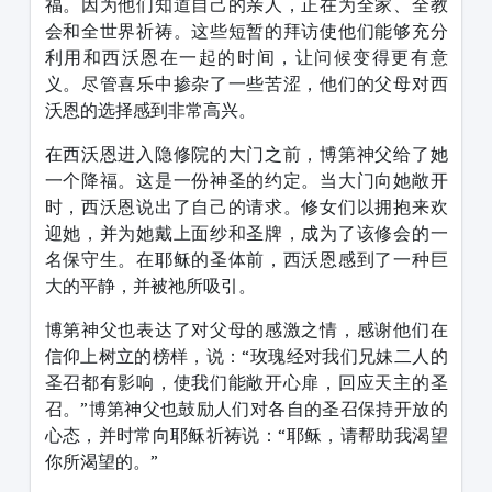
福。因为他们知道自己的亲人，正在为全家、全教
会和全世界祈祷。这些短暂的拜访使他们能够充分
利用和西沃恩在一起的时间，让问候变得更有意
义。尽管喜乐中掺杂了一些苦涩，他们的父母对西
沃恩的选择感到非常高兴。
在西沃恩进入隐修院的大门之前，博第神父给了她
一个降福。这是一份神圣的约定。当大门向她敞开
时，西沃恩说出了自己的请求。修女们以拥抱来欢
迎她，并为她戴上面纱和圣牌，成为了该修会的一
名保守生。在耶稣的圣体前，西沃恩感到了一种巨
大的平静，并被祂所吸引。
博第神父也表达了对父母的感激之情，感谢他们在
信仰上树立的榜样，说：“玫瑰经对我们兄妹二人的
圣召都有影响，使我们能敞开心扉，回应天主的圣
召。”博第神父也鼓励人们对各自的圣召保持开放的
心态，并时常向耶稣祈祷说：“耶稣，请帮助我渴望
你所渴望的。”