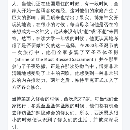
人。当他们还在德国居住的时候，有一段时间，全
家人开始一起诵念玫瑰经。这对他们的家庭产生了
巨大的影响，而且后来也结出了果实。博第神父开
玩笑地说，在很小的时候，每当母亲问他是否在将
来想成为一名神父，他从来没有以“想”或“不想”来回
答。然而，在读大学一年级的时候，他更认真地考
虑了是否要做神父的这一选择。在2000年圣诞节的
一次旅行中，他们全家参观了至圣圣体圣殿
（Shrine of the Most Blessed Sacrament）并在那里
参与了子夜弥撒。正是在那次弥撒当中，博第非常
清晰地感受到了上主的召唤。他感受到一种非常强
烈的内在推动力。两年之后，帕特里克正式加入了
方济各会修会。
当博第加入修会的时候，西沃恩才7岁。每当他们全
家旅行，参观至圣圣体圣殿的时候，他们都有机会
去拜访圣加辣隐修会的修女们。所以，西沃恩从很
小的时候便认识到了修女们的生活，并被深深吸
引。