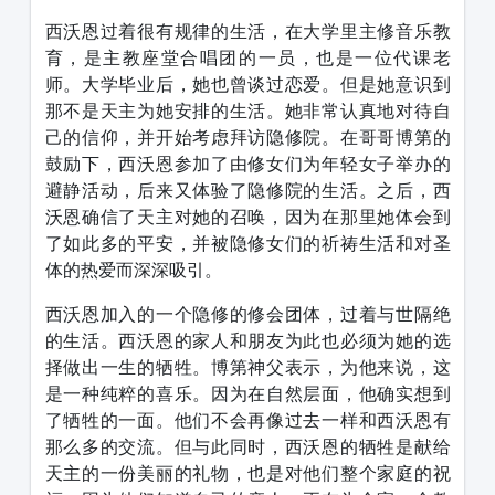
西沃恩过着很有规律的生活，在大学里主修音乐教
育，是主教座堂合唱团的一员，也是一位代课老
师。大学毕业后，她也曾谈过恋爱。但是她意识到
那不是天主为她安排的生活。她非常认真地对待自
己的信仰，并开始考虑拜访隐修院。在哥哥博第的
鼓励下，西沃恩参加了由修女们为年轻女子举办的
避静活动，后来又体验了隐修院的生活。之后，西
沃恩确信了天主对她的召唤，因为在那里她体会到
了如此多的平安，并被隐修女们的祈祷生活和对圣
体的热爱而深深吸引。
西沃恩加入的一个隐修的修会团体，过着与世隔绝
的生活。西沃恩的家人和朋友为此也必须为她的选
择做出一生的牺牲。博第神父表示，为他来说，这
是一种纯粹的喜乐。因为在自然层面，他确实想到
了牺牲的一面。他们不会再像过去一样和西沃恩有
那么多的交流。但与此同时，西沃恩的牺牲是献给
天主的一份美丽的礼物，也是对他们整个家庭的祝