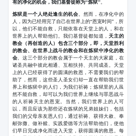
有的净化的机会，我们基督徒称为“炼狱”
。
炼狱是一个人绝处逢生的机会
。然而，在净化中的
人，因为已经用完了自己在世界上的“恩宠时间”，所
以，他们不能自救，只能依靠在天堂上的人，和在
世界上的人帮助他们。我们基督徒都知道，
天主的
教会（再创造的人）包含三个部分，即，天堂胜利
的教会、在世界上战斗的教会和在炼狱中净化的教
会
。这三个部分的教会属于一个天主的大家庭，在
诸圣共融中彼此相通、互相扶持、共同成圣。天堂
上的人已经获得了的圆满的救恩，不需要我们的帮
助了，然而，这些圣人圣女们却一直在帮助我们世
界上和炼狱中的人们，为我们祈祷；炼狱里的人虽
然不能自救，却可以为我们世界上继续与罪恶战斗
的人祈祷天主的恩宠。当然，我们世界上的人可
以，而且应该为那些还在炼狱的兄弟姐妹们，包括
我们的父母亲友恩人们，通过祈祷、获得大赦、奉
献弥撒、做补赎、实践爱德等方法帮助他们，使他
们早日完成净化而进入天堂，获得圆满的救恩。每