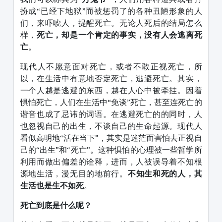
扮成“已经下地狱”而被惩罚了的各种丑陋形象的人
们，来吓唬人，提醒死亡。无论人死后的结局怎么
样，
死亡，却是一个肯定的事实，没有人会逃离死
亡
。
现代人不愿意面对死亡，或者不敢正视死亡，所
以，在生活中有意地否定死亡，逃避死亡。其实，
一个人越是逃避的东西，越在人心中被牵挂。因着
惧怕死亡，人们在生活中“免谈”死亡，甚至连死亡的
谐音也成了忌讳的词语。在逃避死亡的的同时，人
也忽视自己的出生，不谈自己的生命起源。现代人
看似高明地“活在当下”，其实是迷茫而害怕去正视自
己的“出生”和“死亡”。这种惧怕的心理被一些哲学所
利用而做出偏差的诠释，进而，人被误导着不知根
源地生活，漫无目的地前行。
不知生和死的人，其
生活也是生不如死
。
死亡到底是什么呢？