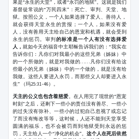
果是“永生的天堂”，或者“永罚的地狱”。这就是我们
基督徒常说的“万民四末”：死亡、审判、天堂、地
狱。按照公义，一个人如果选择了爱人、善待人，
就会获得天堂永生的赏报；一个人，如果没有爱
人，没有善用天主给自己的恩宠和机遇，就会受到
永生的惩罚。审判
的标准是一个人有没有选择爱
人，
就如今天的福音中主耶稣告诉我们的：“我实在
告诉你们：凡你们对我最小的这些兄弟（姊妹）中
的一个所做的，就是对我做的……凡你们没有给这
些最小的兄弟（姊妹）中的一个做的，就是没有给
我做。这些人要进入永罚，而那些义人却要进入永
生” （玛25:31-46）。
天主的公义也包含着慈爱
。在人用完了现世的“恩宠
时刻”之后，还剩下一些小的责任没有善尽、一些小
的过失没有弥补、一些小的过犯自己忽视了或忘记
了而没有悔改等等，这时候，人还不能到天堂享受
圆满的福乐，也不会被罚而到地狱受到永远的惩
罚，天主给人一个“净化的机会”。
这个人在死后依然