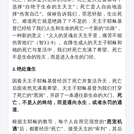
选择“自绝于生命的主天主”；死亡是人自由地选
择“伤害自己”。保禄告诉我们，罪恶怀胎，生出死
亡。难道死亡就是绝路了？不是的，天主子耶稣基
督已经给了我们人生和生命的死亡一个新的“出路”，
一种新的意义：“义人的灵魂在天主手里，痛苦不能
伤害他们”（智3:1-9）。在降生成人的天主子耶稣和
祂的死亡与复活中，我们对死亡充满了希望。死亡
不是生命的毁灭，而是进入永生的门径。
2. 绝处逢生
因着天主子耶稣基督经历了死亡并复活升天，死亡
后面依然充满着希望。天主子耶稣基督为我们打穿
了死亡的“黑洞”，开辟了一条通往新生命的大门。
死
亡，不是人的终结，而是通向永生，或者永罚的通
道
。
根据主耶稣的教导，每个人在用完现世的“
恩宠机
遇
”后，都要经历“死亡”、接受天主的“审判”，其后