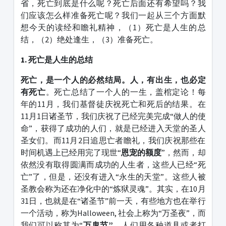
省，死亡到底是什么呢？死亡后面还有希望吗？我
们应该怎么样准备死亡呢？我们一起从三个方面默
想今天的读经和瞻礼精神，（1）死亡是人生的总
结，（2）绝处逢生，（3）准备死亡。
1. 死亡是人生的总结
死亡，是一个人的必然结局。人，有出生，也必定
有死亡
。死亡总结了一个人的一生，盖棺定论！每
年的11月，我们基督徒庆祝死亡和死后的结果。在
11月1日诸圣节，我们庆祝了已经完美完成“做人的使
命”，获得了成功的人们，就是已经进入天堂的圣人
圣女们。而11月2日追思亡者瞻礼，我们庆祝那些在
时间机遇上已经用完了现世“
恩宠的额度
”，然而，却
依然没有取得圆满而成功的人生者，这些人已经“死
亡”了，但是，还没有进入“永生的天堂”。这些人被
圣教会称为还在净化中的“炼狱灵魂”。其实，在10月
31日，也就是在“诸圣节”前一天，有些地方也在举行
一个活动，称为Halloween, 社会上称为“万圣夜”，而
我们可以称其为“
万鬼节”
，人们用各种道具或者打