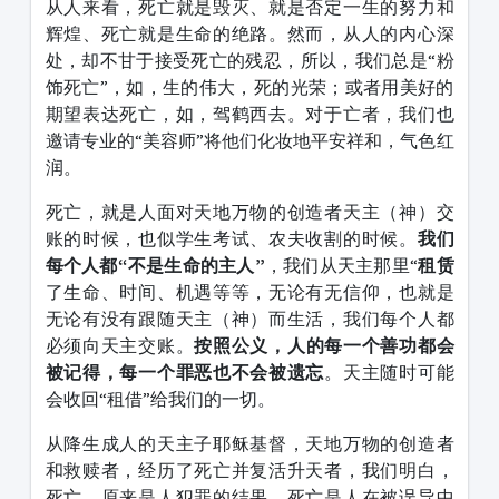
从人来看，死亡就是毁灭、就是否定一生的努力和
辉煌、死亡就是生命的绝路。然而，从人的内心深
处，却不甘于接受死亡的残忍，所以，我们总是“粉
饰死亡”，如，生的伟大，死的光荣；或者用美好的
期望表达死亡，如，驾鹤西去。对于亡者，我们也
邀请专业的“美容师”将他们化妆地平安祥和，气色红
润。
死亡，就是人面对天地万物的创造者天主（神）交
账的时候，也似学生考试、农夫收割的时候。
我们
每个人都“不是生命的主人”
，我们从天主那里“
租赁
了生命、时间、机遇等等，无论有无信仰，也就是
无论有没有跟随天主（神）而生活，我们每个人都
必须向天主交账。
按照公义，人的每一个善功都会
被记得，每一个罪恶也不会被遗忘
。天主随时可能
会收回“租借”给我们的一切。
从降生成人的天主子耶稣基督，天地万物的创造者
和救赎者，经历了死亡并复活升天者，我们明白，
死亡，原来是人犯罪的结果。死亡是人在被误导中