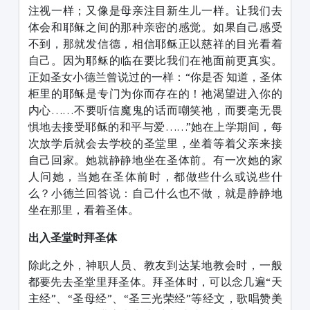
注视一样；又像是母亲注目新生儿一样。让我们去
体会和耶稣之间的那种亲密的感觉。如果自己感受
不到，那就发信德，相信耶稣正以慈祥的目光看着
自己。因为耶稣的临在要比我们在祂面前更真实。
正如圣女小德兰曾说过的一样：“你是否 知道，圣体
柜里的耶稣是专门为你而存在的！祂渴望进入你的
内心……不要听信魔鬼的话而嘲笑祂，而要毫无畏
惧地去接受耶稣的和平与爱……”她在上学期间，每
次放学后就会去学校的圣堂里，坐着等着父亲来接
自己回家。她就静静地坐在圣体前。有一次她的家
人问她，当她在圣体前时，都做些什么或说些什
么？小德兰回答说：自己什么也不做，就是静静地
坐在那里，看着圣体。
出入圣堂时拜圣体
除此之外，神职人员、教友到达某地教会时，一般
都要先去圣堂里拜圣体。拜圣体时，可以念几遍“天
主经”、“圣母经”、“圣三光荣经”等经文，歌唱赞美