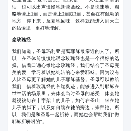
话，也可以出声慢慢地朗读圣经。不是快速地、粗
略地读上1遍，而是读上2遍或3遍，甚至在有触动的
地方，停下来，反复地回味。这样就能进入到天主
的话语里，更好地理解。
念玫瑰经
我们知道，圣母玛利亚是离耶稣最亲近的人了。所
以，在圣体前慢慢地诵念玫瑰经也是一个很好的选
择。借着口诵心维地念玫瑰经，我们结合于圣母完
美的爱，学习着以她纯洁的心来爱耶稣。因为没有
人比圣母更了解她的儿子耶稣基督。圣母可以教给
我们，借着玫瑰经的各端奥迹，能够进入到耶稣在
世生活的场景里，去体会当时圣母的感受：体会她
凝视被钉在十字架上的儿子，如何在圣山上坐在她
儿子的脚下，以及如何跪在祂的旁边，崇拜祂。所
以，我们是和圣母一起祈祷，而她也会帮助我们“做
耶稣所吩咐的”。