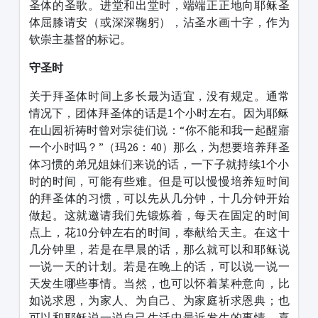
圣体的圣歌。进堂和出堂时，端端正正地向耶稣圣
体屈膝请安（或深深鞠躬），沾圣水画十字，作为
钦崇主基督的标记。
守圣时
关于拜圣体时间上多长最为适宜，没有规定。通常
情况下，团体拜圣体的话是1个小时左右。因为耶稣
在山园祈祷时曾对宗徒们说：“你不能和我一起醒寤
一个小时吗？”（玛26：40）那么，为想要培养拜圣
体习惯的弟兄姐妹们来说的话，一下子就持续1个小
时的时间，可能有些难。但是可以慢慢培养短时间
的拜圣体的习惯，可以先从几分钟，十几分钟开始
做起。这就邀请我们先锻炼着，每天在固定的时间
点上，花10分钟左右的时间，奉献给天主。在这十
几分钟里，若是在早晨的话，那么就可以和耶稣说
一说一天的计划。若是在晚上的话，可以说一说一
天发生哪些事情。当然，也可以怀着某种意向，比
如说求恩，为家人、为自己、为家庭祈求恩典；也
可以和耶稣说一说自己生活中最近发生的事情，喜