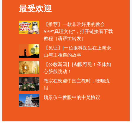
最受欢迎
【推荐】一款非常好用的教会
APP“真理文化”，打开链接看下载
教程（请帮忙转发）
【见证】|一位眼科医生在上海佘
山与主相遇的故事
【公教新闻】|肉眼可见！圣体如
心脏般跳动！
教宗在欢迎中国主教时，哽咽流
泪
魏景仪主教眼中的中梵协议