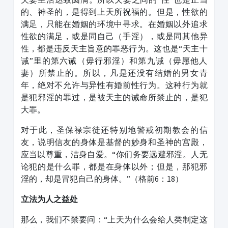
的、神圣的，是得到上天所祝福的。但是，性欲的
满足，只能在婚姻的环境中寻求。在婚姻以外追求
性欲的满足，或是同自己（手淫），或是同其他异
性，都是违反天主旨意的罪恶行为。这也是“天主十
诫”里的第六诫（毋行邪淫）和第九诫（毋愿他人
妻）所禁止的。所以，凡是还没有结婚的男女青
年，绝对不允许与异性有婚前性行为。这种行为就
是犯邪淫的罪过，是被天主的诫命所禁止的，是犯
大罪。
对于此，圣保禄宗徒还特别地警戒初期教会的信
友，说明信友的身体是基督的妙身和圣神的宫殿，
应当以尊重，洁身自爱。“你们务要远避邪淫。人无
论犯的是什么罪，都是在身体以外；但是，那犯邪
淫的，却是冒犯自己的身体。”（格前6：18）
立法为人之益处
那么，我们不禁要问：“上天为什么会给人类制定这