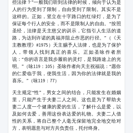
些法律？”一般我们听到法律的时候，倾向于认为是
人的行为受到了限制，自由受到了限制。其实不是
这样的。正如，竖立在十字路口的红绿灯，是为了
保证每个行人的安全，而不是限制人的自由。“按照
圣经，法律是天主慈父的训示，它指引人生活的道
路，为达到许诺的真福并阻止作恶的行径。”（《天
主教教理》#1975）天主赐予人法律，也是为了保护
人，带领人找到真正的喜乐。正如圣咏作者所
说：“你的语言是我步履前的灵灯，是我路途上的光
明。”（咏119：105）圣咏作者向天主祝福说：“愿你
的仁爱临于我，使我生活，因为你的法律就是我的
喜乐。”（咏119：77）
天主规定“性”，男女之间的结合，只能发生在婚姻
里，只能产生于夫妻二人之间。这也是为了帮助夫
妻二人度一个健康的爱的生活，了解什么是爱，以
及如何去爱，善用这份表达爱的礼物。夫妻二人借
性的关系，将自己整个人毫无保留地完全地交给对
方，表明愿意与对方共负责任，托付终身。