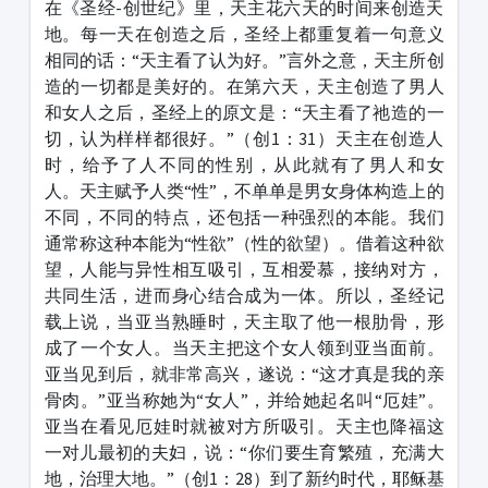
在《圣经-创世纪》里，天主花六天的时间来创造天
地。每一天在创造之后，圣经上都重复着一句意义
相同的话：“天主看了认为好。”言外之意，天主所创
造的一切都是美好的。在第六天，天主创造了男人
和女人之后，圣经上的原文是：“天主看了祂造的一
切，认为样样都很好。”（创1：31）天主在创造人
时，给予了人不同的性别，从此就有了男人和女
人。天主赋予人类“性”，不单单是男女身体构造上的
不同，不同的特点，还包括一种强烈的本能。我们
通常称这种本能为“性欲”（性的欲望）。借着这种欲
望，人能与异性相互吸引，互相爱慕，接纳对方，
共同生活，进而身心结合成为一体。所以，圣经记
载上说，当亚当熟睡时，天主取了他一根肋骨，形
成了一个女人。当天主把这个女人领到亚当面前。
亚当见到后，就非常高兴，遂说：“这才真是我的亲
骨肉。”亚当称她为“女人”，并给她起名叫“厄娃”。
亚当在看见厄娃时就被对方所吸引。天主也降福这
一对儿最初的夫妇，说：“你们要生育繁殖，充满大
地，治理大地。”（创1：28）到了新约时代，耶稣基