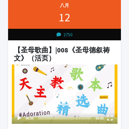
八月
12
2750
【圣母歌曲】|008《圣母德叙祷
文》（活页）
Video
Player
00:00
00:00