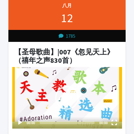
八月
12
1785
【圣母歌曲】|007《忽见天上》
（禧年之声830首）
Video
Player
00:00
00:00