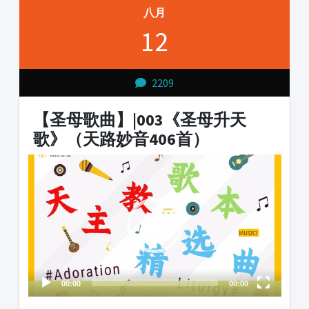
八月
12
2209
【圣母歌曲】|003《圣母升天
歌》（天路妙音406首）
Video
Player
00:00
00:00