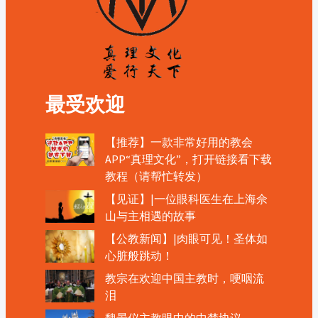
最受欢迎
【推荐】一款非常好用的教会
APP“真理文化”，打开链接看下载
教程（请帮忙转发）
【见证】|一位眼科医生在上海佘
山与主相遇的故事
【公教新闻】|肉眼可见！圣体如
心脏般跳动！
教宗在欢迎中国主教时，哽咽流
泪
魏景仪主教眼中的中梵协议