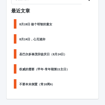
最近文章
8月28日 做个明智的童女
8月24日，心无诡诈
圣巴尔多禄茂宗徒庆日（8月24日）
权威的需要（甲年-常年期第21主日）
不要本末倒置（常20周6）