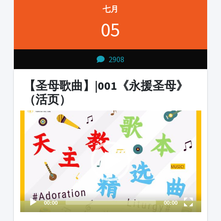
七月
05
2908
【圣母歌曲】|001《永援圣母》
（活页）
Video
Player
00:00
00:00