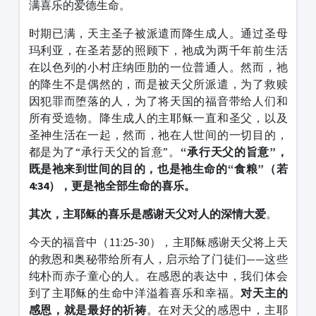
满喜乐的爱德生命。
时期已满，天主圣子被派遣而降生成人。通过圣母
玛利亚，在圣若瑟的照顾下，祂成为两千年前生活
在以色列的小村庄纳匝肋的一位普通人。然而，祂
的降生不是偶然的，而是被天父所派遣，为了救赎
因犯罪而堕落的人，为了将天国的福音带给人们和
所有受造物。降生成人的主耶稣一直和圣父，以及
圣神生活在一起，然而，祂在人世间的一切目的，
都是为了“承行天父的旨意”。
“承行天父的旨意”，
既是祂来到世间的目的，也是祂生命的“食粮”（若
4:34
），更是祂全部生命的喜乐。
其次，主耶稣的喜乐是感谢天父对人的深情大爱
。
今天的福音中（11:25-30），主耶稣感谢天父将上天
的救恩和奥秘带给所有人，启示给了门徒们——这些
纯朴而赤子童心的人。在感恩的表达中，我们体会
到了主耶稣的生命中洋溢着喜乐和幸福。
对天主的
感恩，就是最好的祈祷
。在对天父的感恩中，主耶