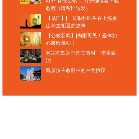
APP“真理文化”，打开链接看下载
教程（请帮忙转发）
【见证】|一位眼科医生在上海佘
山与主相遇的故事
【公教新闻】|肉眼可见！圣体如
心脏般跳动！
教宗在欢迎中国主教时，哽咽流
泪
魏景仪主教眼中的中梵协议