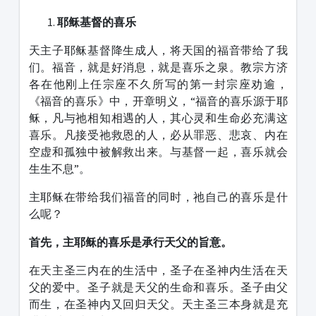
耶稣基督的喜乐
天主子耶稣基督降生成人，将天国的福音带给了我
们。福音，就是好消息，就是喜乐之泉。教宗方济
各在他刚上任宗座不久所写的第一封宗座劝逾，
《福音的喜乐》中，开章明义，“福音的喜乐源于耶
稣，凡与祂相知相遇的人，其心灵和生命必充满这
喜乐。凡接受祂救恩的人，必从罪恶、悲哀、内在
空虚和孤独中被解救出来。与基督一起，喜乐就会
生生不息”。
主耶稣在带给我们福音的同时，祂自己的喜乐是什
么呢？
首先，主耶稣的喜乐是承行天父的旨意。
在天主圣三内在的生活中，圣子在圣神内生活在天
父的爱中。圣子就是天父的生命和喜乐。圣子由父
而生，在圣神内又回归天父。天主圣三本身就是充