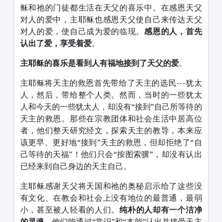
稣和祂的门徒都生活在天父的喜乐中。在感恩天父
对人的爱中，主耶稣也感恩天父使自己来传达天父
对人的爱，使自己成为爱的临现。
感恩的人，首先
认出了爱，享受着爱
。
主耶稣的喜乐是看到人有福地接到了天父的爱
。
主耶稣将天主的救恩首先带给了天主的选民---犹太
人，然后，带给整个人类。然而，当时的一些犹太
人和今天的一些犹太人，却没有“接到”自己所等待的
天主的救恩。那些在宗教团体和社会生活中居高位
者，他们整天研究经文，探索天主的教导，本来应
该更早、更好地“接到”天主的救恩，但却拒绝了“自
己等待的天福”！他们只会“按图索骥”，却没有认出
已经来到自己身边的天主自己。
主耶稣感谢天父将天国和祂的奥秘启示给了这些没
有文化、在教会和社会上没有地位的最普通，最弱
小，甚至被人轻看的人们。
纯朴的人却有一个洁净
的灵魂
，他们能通过“常识”和“本能”认出并接受天主