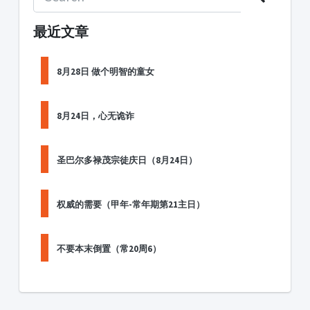
最近文章
8月28日 做个明智的童女
8月24日，心无诡诈
圣巴尔多禄茂宗徒庆日（8月24日）
权威的需要（甲年-常年期第21主日）
不要本末倒置（常20周6）