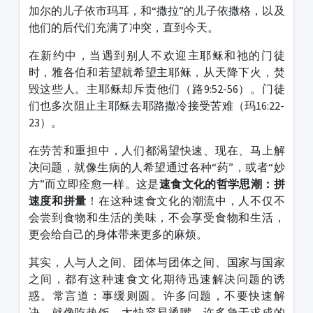
加尔的儿子依市玛耳，和“撒拉”的儿子依撒格，以及
他们的后代们充满了冲突，直到今天。
在新约中，当遇到别人不欢迎主耶稣和祂的门徒
时，雅各伯和若望就希望主耶稣，从天降下火，焚
毁这些人。主耶稣却斥责他们（路9:52-56）。门徒
们也多次阻止主耶稣去耶路撒冷接受苦难（玛16:22-
23）。
在劳苦和重担中，人们都渴望快速、现在、马上解
决问题，就像生病的人希望通过各种“药”，或者“妙
方”而立即痊愈一样。这是
速食文化的哲学思潮：拼
速度和拼量
！在这种速食文化的潮流中，人不仅不
会尝到食物和生活的美味，不会享受食物和生活，
更会给自己的身体带来更多的麻烦。
其实，人与人之间、团体与团体之间、国家与国家
之间，都有这种速食文化期待迅速解决问题的诱
惑。常言道：事缓则圆。许多问题，不要快速解
决，就像吃热饭，太快容易烫嘴。许多急于求成的