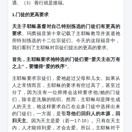
遇、（3） 善行就是接福。
1.门徒的更高要求
天主子耶稣基督对自己特别拣选的门徒们有更高的
要求
。玛窦福音第十章记载了主耶稣教导并派遣祂
所特别拣选的十二位宗徒们。今天的这段福音中，
我们看到了主耶稣对宗徒们提出的更高的要求。
首先，主耶稣要求祂特选的门徒们要“爱天主在万有
之上”，要懂得“爱的秩序”
。
主耶稣要求宗徒们，爱祂超过父母和儿女。如果从
人之常情而言，主耶稣的要求有些过高了，甚至过
分了，因为没有一位师傅会这样要求他/她的门徒
们，除非是洗脑的组织。然而，主耶稣却是降生成
人的天主，祂这样要求自己在众多门徒中选择出来
的门徒们，一方面，是
引导他们回归人的本源，回
归天主
。因为天主是爱（若一1:7-10）。只有在天主
内，人才能得到爱，才会去爱。所以，主耶稣对于