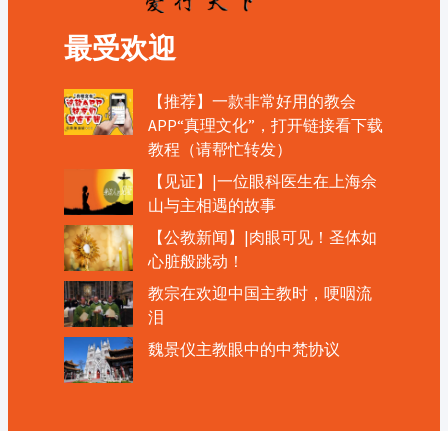
最受欢迎
【推荐】一款非常好用的教会
APP“真理文化”，打开链接看下载
教程（请帮忙转发）
【见证】|一位眼科医生在上海佘
山与主相遇的故事
【公教新闻】|肉眼可见！圣体如
心脏般跳动！
教宗在欢迎中国主教时，哽咽流
泪
魏景仪主教眼中的中梵协议