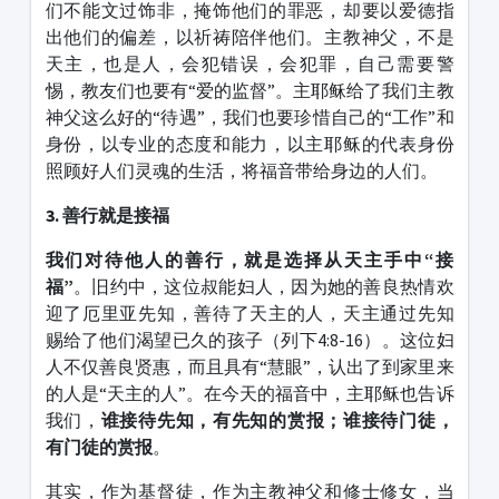
们不能文过饰非，掩饰他们的罪恶，却要以爱德指
出他们的偏差，以祈祷陪伴他们。主教神父，不是
天主，也是人，会犯错误，会犯罪，自己需要警
惕，教友们也要有“爱的监督”。主耶稣给了我们主教
神父这么好的“待遇”，我们也要珍惜自己的“工作”和
身份，以专业的态度和能力，以主耶稣的代表身份
照顾好人们灵魂的生活，将福音带给身边的人们。
3. 善行就是接福
我们对待他人的善行，就是选择从天主手中“接
福”
。旧约中，这位叔能妇人，因为她的善良热情欢
迎了厄里亚先知，善待了天主的人，天主通过先知
赐给了他们渴望已久的孩子（列下4:8-16）。这位妇
人不仅善良贤惠，而且具有“慧眼”，认出了到家里来
的人是“天主的人”。在今天的福音中，主耶稣也告诉
我们，
谁接待先知，有先知的赏报；谁接待门徒，
有门徒的赏报
。
其实，作为基督徒，作为主教神父和修士修女，当