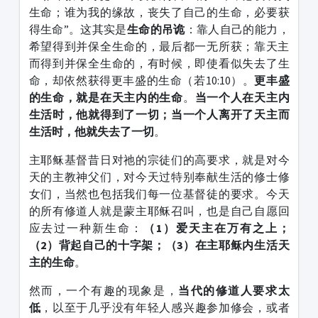
生命；谁为我的缘故，丧失了自己的生命，必要获
得生命”。这其实是
生命的吊诡
：靠人自己的能力，
希望得到并保全生命的，最后都一无所获；靠天主
而得到并保全生命的，有时候，即使看似失去了生
命，却依然获得更丰盛的生命（若10:10）。
更丰盛
的生命，就是在天主内的生命
。
当一个人在天主内
生活时，他就得到了一切；当一个人离开了天主而
生活时，他就失去了一切
。
主耶稣基督昔日对祂的宗徒们的高要求，就是对今
天的主教神父们，对今天过特别奉献生活的修士修
女们，当然也包括我们每一位基督徒的要求。今天
的所有修道人就是蒙主耶稣召叫，也是自己自愿回
应去过一种新生命：
（
1
）爱天主在万有之上；
（
2
）背起自己的十字架；（
3
）在主耶稣内生活天
主的生命
。
然而，一个有趣的现象是，
当代的修道人要求太
低
，以至于几乎没有年轻人感兴趣参加修会，或者