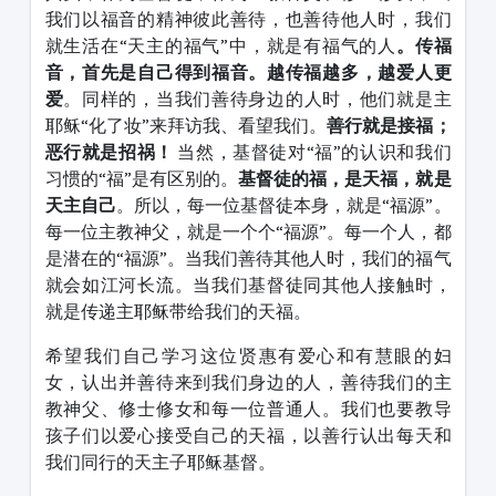
我们以福音的精神彼此善待，也善待他人时，我们
就生活在“天主的福气”中，就是有福气的人
。传福
音，首先是自己得到福音。越传福越多，越爱人更
爱
。同样的，当我们善待身边的人时，他们就是主
耶稣“化了妆”来拜访我、看望我们。
善行就是接福；
恶行就是招祸！
当然，基督徒对“福”的认识和我们
习惯的“福”是有区别的。
基督徒的福，是天福，就是
天主自己
。所以，每一位基督徒本身，就是“福源”。
每一位主教神父，就是一个个“福源”。每一个人，都
是潜在的“福源”。当我们善待其他人时，我们的福气
就会如江河长流。当我们基督徒同其他人接触时，
就是传递主耶稣带给我们的天福。
希望我们自己学习这位贤惠有爱心和有慧眼的妇
女，认出并善待来到我们身边的人，善待我们的主
教神父、修士修女和每一位普通人。我们也要教导
孩子们以爱心接受自己的天福，以善行认出每天和
我们同行的天主子耶稣基督。