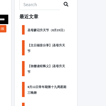
最近文章
Down
音频
ow
圣母蒙召升天节（8月15日）
s
【主日福音分享】|圣母升天
ease
节
rease
me.
【弥撒读经释义】|圣母升天
节
8月12日常年期第十九周星期
三晚祷