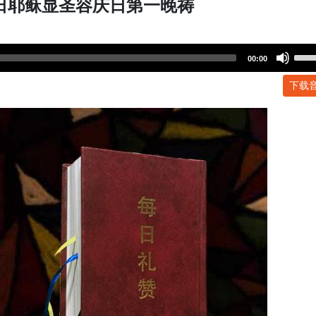
5日耶稣显圣容庆日第一晚祷
Use
00:00
Up/
下载
Arr
key
to
incr
or
dec
volu