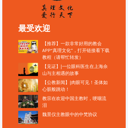
最受欢迎
【推荐】一款非常好用的教会
APP“真理文化”，打开链接看下载
教程（请帮忙转发）
【见证】|一位眼科医生在上海佘
山与主相遇的故事
【公教新闻】|肉眼可见！圣体如
心脏般跳动！
教宗在欢迎中国主教时，哽咽流
泪
魏景仪主教眼中的中梵协议