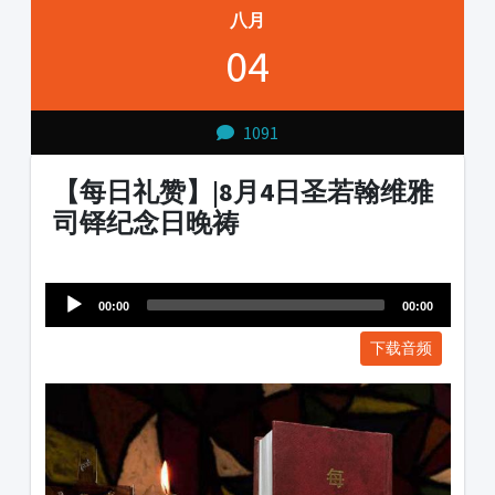
八月
04
1091
【每日礼赞】|8月4日圣若翰维雅
司铎纪念日晚祷
Audio
1231231
Player
00:00
00:00
下载音频