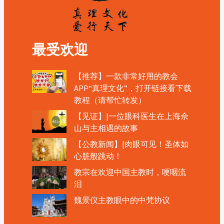
最受欢迎
【推荐】一款非常好用的教会
APP“真理文化”，打开链接看下载
教程（请帮忙转发）
【见证】|一位眼科医生在上海佘
山与主相遇的故事
【公教新闻】|肉眼可见！圣体如
心脏般跳动！
教宗在欢迎中国主教时，哽咽流
泪
魏景仪主教眼中的中梵协议