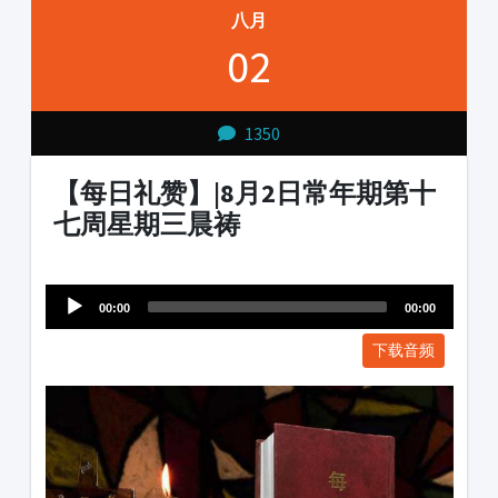
八月
02
1350
【每日礼赞】|8月2日常年期第十
七周星期三晨祷
Audio
1231231
Player
00:00
00:00
下载音频