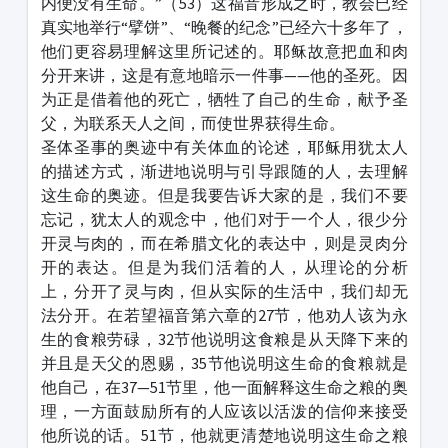
内便没有生命。”（53）这福音形成之时，教会已经
真实地举行“擘饼”、“晚餐的纪念”已经六十多年了，
他们更容易理解这里所记述的。耶稣故意把血和肉
分开来讲，这是有意地暗示一件事——他的圣死。因
为正是借着他的死亡，牺牲了自己的生命，献予圣
父，为联系天人之间，而使世界获得生命。
圣体圣事的奥迹中有关体血的论述，耶稣用犹太人
的描述方式，渐进地说明与引导跟随的人，去理解
这生命的奥迹。但是我要告诉大家的是，我们不要
忘记，犹太人的观念中，他们对于一个人，很少分
开灵与肉的，而在希腊文化的表达中，则是灵肉分
开的表达。但是为我们活着的人，从理论的分析
上，分开了灵与肉，但从实际的生活中，我们却无
法分开。在若望福音第六章的27节，他劝人该为永
生的食粮劳碌，32节他说明这食粮是从天降下来的
并且是天父的恩赐，35节他说明这生命的食粮就是
他自己，在37—51节里，他一面解释这生命之粮的奥
理，一方面鼓励所有的人应该以活泼的信仰来接受
他所说的话。51节，他就更清楚地说明这生命之粮