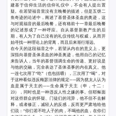
建基于信仰生活的信仰礼仪中，不会有人提出置
疑。在若望福音里没有主晚餐的描述，但是五饼二
鱼奇迹的论述中，阐述了基督圣体圣血的奥迹，这
与对观福音的最后晚餐，还有格前十一章最后晚餐
的记述形成了一种呼应。自从基督新教产生的后
期，有人为了自己没有的礼仪传统与权威，从而开
始寻找一种理论上的背离，而且后来渐行渐远。
在今天的这段福音之中，若望从内在的意义上，更
深指向基督圣体圣血的神圣奥迹，他用自己的记忆
来告诉人，当年的基督强调生命的传递、更好说是
与他的交融，完全表达了圣体圣事的内在真义。他
一连七次用了“吃”（也包括嚼），三次用了“喝”，对
于这种看似违反梅瑟法律的规定——因为犹太人认为
血是属于天主的——生命属于天主（申，十二：
23），同时也是一种违反人性之嫌的事。但耶稣面
对这些群众的怀疑、门徒们的诧异，他不但不去解
释，或者修正，减轻人的反感，反而更严肃地给他
们说：“你们若不吃人子的肉，不喝他的血，在你们