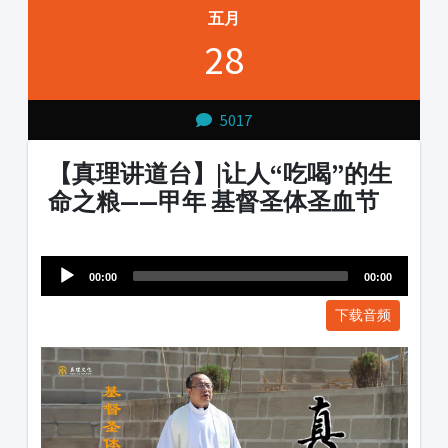
五月
28
5017
【真理讲道台】|让人“吃喝”的生
命之粮——甲年 基督圣体圣血节
Audio
1231231
Player
00:00
00:00
下载音频