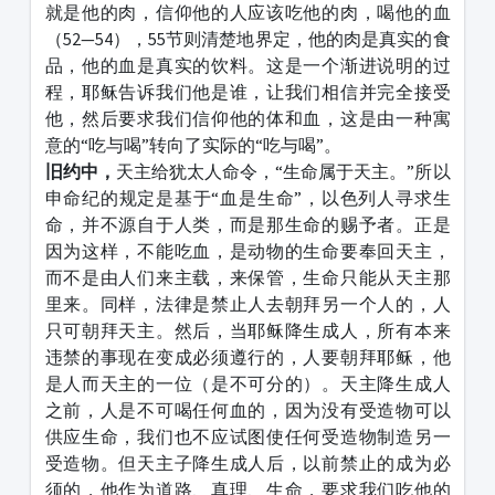
就是他的肉，信仰他的人应该吃他的肉，喝他的血
（52—54），55节则清楚地界定，他的肉是真实的食
品，他的血是真实的饮料。这是一个渐进说明的过
程，耶稣告诉我们他是谁，让我们相信并完全接受
他，然后要求我们信仰他的体和血，这是由一种寓
意的“吃与喝”转向了实际的“吃与喝”。
旧约中，
天主给犹太人命令，“生命属于天主。”所以
申命纪的规定是基于“血是生命”，以色列人寻求生
命，并不源自于人类，而是那生命的赐予者。正是
因为这样，不能吃血，是动物的生命要奉回天主，
而不是由人们来主载，来保管，生命只能从天主那
里来。同样，法律是禁止人去朝拜另一个人的，人
只可朝拜天主。然后，当耶稣降生成人，所有本来
违禁的事现在变成必须遵行的，人要朝拜耶稣，他
是人而天主的一位（是不可分的）。天主降生成人
之前，人是不可喝任何血的，因为没有受造物可以
供应生命，我们也不应试图使任何受造物制造另一
受造物。但天主子降生成人后，以前禁止的成为必
须的，他作为道路、真理、生命，要求我们吃他的