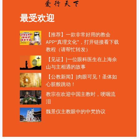
最受欢迎
【推荐】一款非常好用的教会
APP“真理文化”，打开链接看下载
教程（请帮忙转发）
【见证】|一位眼科医生在上海佘
山与主相遇的故事
【公教新闻】|肉眼可见！圣体如
心脏般跳动！
教宗在欢迎中国主教时，哽咽流
泪
魏景仪主教眼中的中梵协议