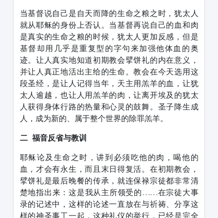
当基督说自己是自天而降的生命之粮之时，犹太人
就从耶稣的身份上否认。当基督再说自己的血和肉
是真实的生命之粮的时候，犹太人更加反感，但是
基督却用几乎是重复型的字句来加强他体血的奥
迹。让人真实地知道初期教会擘饼礼的内在意义，
并让人真正地活出主给的生命。教会在今天选用这
段圣经，是让人记得当年，天主用羔羊的血，让犹
太人逾越，也让人用羔羊的肉，让离开埃及的犹太
人获得身体行路的热量和心灵的鼓舞。圣子降生成
人，成为新的、属于整个世界的除罪羔羊。
二 福音反省与教训
耶稣论及生命之时，讲到必须吃他的肉，喝他的
血，才会有永生，而且末日得复活。在初期教会，
擘饼礼是最后晚餐的传承，就连保禄宗徒都非常清
楚地指出来：这是我从主所领受的……在宗徒大事
录的记述中，这样的论述一直放在与祈祷、分享这
样的神圣事工一起，这种礼仪的举行，已经是完全