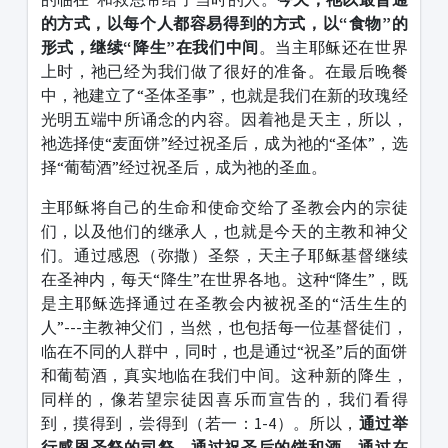
的方式，以每个人都容易得到的方式，以
“
食物
”
的
形式，继续
“
降生
”
在我们中间
。当主耶稣还在世界
上时，祂已经为我们做了很好的准备。在最后晚餐
中，祂建立了“圣体圣事”，也就是我们在新的玫瑰经
光明五端中所诵念的内容。因着祂是天主，所以，
祂选择使“麦面饼”经过祝圣后，成为祂的“圣体”，选
择“葡萄酒”经过祝圣后，成为祂的圣血。
主耶稣将自己的生命和使命交给了圣教会内的宗徒
们，以及他们的继承人，也就是今天的主教和神父
们。通过感恩（弥撒）圣祭，天主子耶稣基督继续
在圣神内，每天“降生”在世界各地。这种“降生”，既
是主耶稣选择通过在圣教会内被祝圣的“活生生的
人”---主教神父们，当然，也包括每一位基督徒们，
临在不同的人群中，同时，也是通过“祝圣”后的面饼
和葡萄酒，真实地临在我们中间。这种新的降生，
同样的，像若望宗徒因喜乐而宣告的，我们看得
到，摸得到，尝得到（若一：1-4）。所以，
通过举
行感恩圣祭的司祭，通过祝圣后的饼和酒，通过在