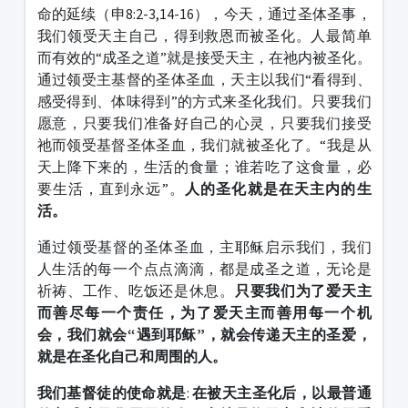
命的延续（申8:2-3,14-16），今天，通过圣体圣事，
我们领受天主自己，得到救恩而被圣化。人最简单
而有效的“成圣之道”就是接受天主，在祂内被圣化。
通过领受主基督的圣体圣血，天主以我们“看得到、
感受得到、体味得到”的方式来圣化我们。只要我们
愿意，只要我们准备好自己的心灵，只要我们接受
祂而领受基督圣体圣血，我们就被圣化了。“我是从
天上降下来的，生活的食量；谁若吃了这食量，必
要生活，直到永远”。
人的圣化就是在天主内的生
活。
通过领受基督的圣体圣血，主耶稣启示我们，我们
人生活的每一个点点滴滴，都是成圣之道，无论是
祈祷、工作、吃饭还是休息。
只要我们为了爱天主
而善尽每一个责任，为了爱天主而善用每一个机
会，我们就会
“
遇到耶稣
”
，就会传递天主的圣爱，
就是在圣化自己和周围的人。
我们基督徒的使命就是
:
在被天主圣化后，以最普通