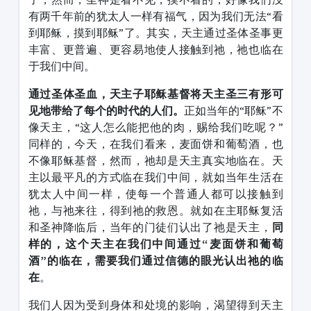
有两千年前的犹太人一样有福气，因为我们无法“看
到耶稣，摸到耶稣”了。其实，天主通过圣体圣事更
丰富、更普遍、更容易地使人接触到祂，祂也临在
于我们中间。
通过圣体圣血，天主子耶稣基督将天主圣三有形可
见地带给了每个的时代的人们。
正如当年的“耶稣”不
像天主，“这人怎么能把他的肉，赐给我们吃呢？”
同样的，今天，在我们看来，麦面饼和葡萄酒，也
不像耶稣基督，然而，祂却是天主真实地临在。天
主以最平凡的方式临在我们中间，就如当年生活在
犹太人中间一样，使每一个普通人都可以接触到
祂，与祂来往，得到祂的救恩。就如在主耶稣复活
和圣神降临后，当年的门徒们认出了祂是天主，
同
样的，这个天主在我们中间通过
“
麦面饼和葡萄
酒
”
的临在，需要我们通过信德的眼光认出祂的临
在
。
我们人因为受到身体和处境的影响，渴望得到天主