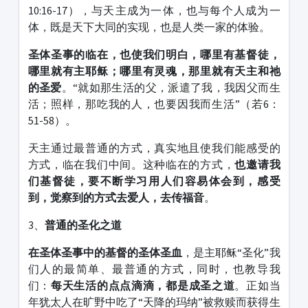
10:16-17），与天主成为一体，也与每个人成为一
体，既是天下大同的实现，也是人类一家的体验。
圣体圣事的临在，也使我们明白，哪里有基督徒，
哪里就有主耶稣；哪里有灵魂，那里就有天主和祂
的圣爱
。“就如那生活的父，派遣了我，我因父而生
活；照样，那吃我的人，也要因我而生活”（若6：
51-58）。
天主通过最普通的方式，真实地且使我们能感受的
方式，临在我们中间。这种临在的方式，
也邀请我
们基督徒，要不断学习用人们容易体会到，感受
到，觉察到的方式去爱人，去传福音
。
3、
普通的圣化之道
在圣体圣事中的基督的圣体圣血
，是主耶稣“圣化”我
们人的最简单、最普通的方式，同时，也教导我
们：
每天生活的点点滴滴，都是成圣之道
。正如当
年犹太人在旷野中吃了“天降的玛纳”被救赎而获得生