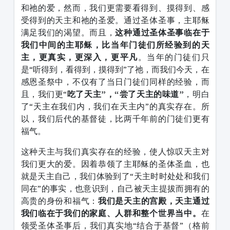
和祂的爱，然而，我们更需要看得到、摸得到、感
受得到的天主和祂的圣爱。通过圣体圣事，主耶稣
满足我们的渴望。而且，
这种通过圣体圣事临在于
我们中间的主耶稣，比当年门徒们所经验到的天
主，更真实，更深入，更平凡
。当年的门徒们只
是“听得到，看得到，摸得到”了祂，而我们今天，在
感恩圣祭中，不仅有了当日门徒们同样的经验，而
且，我们更“
吃了天主
”
，
“
尝了天主的味道
”
，明白
了“天主在我们内，我们在天主内”的真实存在。所
以，我们后代的基督徒，比两千年前的门徒们更有
福气。
这种天主与我们真实存在的经验，使人惊叹天主对
我们更大的爱。因着恭领了主耶稣的圣体圣血，也
就是天主自己，我们体验到了“天主时时处处和我们
同在”的事实，也意识到，自己被天主提拔而拥有的
高贵的身份和福气：
我们是天主的宫殿，天主通过
我们临在于我们的家庭、人群和整个世界当中。
在
领受圣体圣事后，我们真实地“结合于基督”（格前