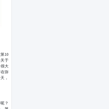
第10
本关于
母很大
套在弥
一天，
子呢？
释。第