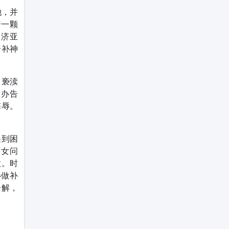
她，并
着一颗
路济亚
赔补神
己亵渎
）办告
侮辱。
遇到困
修女问
效。时
心做补
告解，