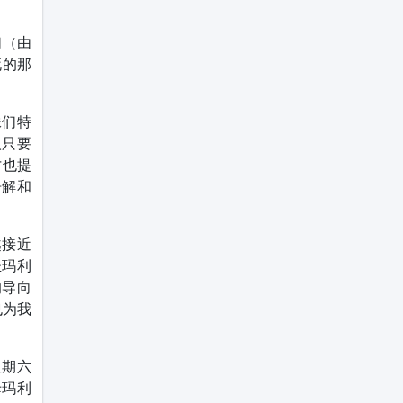
们（由
死的那
妹们特
人只要
才也提
告解和
越接近
圣玛利
的导向
也为我
。
星期六
母玛利