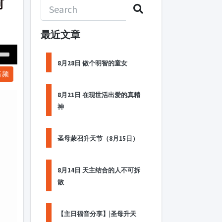
何
最近文章
Down
8月28日 做个明智的童女
音频
ow
s
8月21日 在现世活出爱的真精
神
ease
rease
圣母蒙召升天节（8月15日）
me.
8月14日 天主结合的人不可拆
散
【主日福音分享】|圣母升天