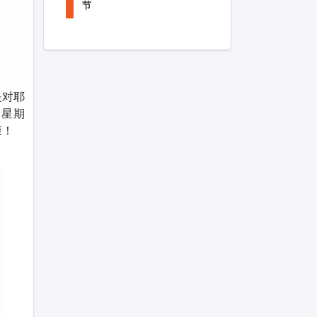
节
是对耶
个星期
康！