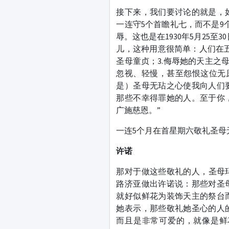
接下来，我们要讨论的就是，
一连守5个首瞻礼七，而不是9
辱。这也是在1930年5月25
儿，这种用意很简单：人们在五
圣母童贞；3.侮辱她的天主之
忽视、轻慢，甚至怨恨这位无
是）圣母无玷之心使我向人们
那些不幸得罪她的人。至于你
广施慈恩。”
一连5个月在首星期六敬礼圣母
许诺
那对于做这些敬礼的人，圣母玛
路济亚做出许诺说：那些对圣
就好似鲜花为装饰天主的祭台
她表示，那些敬礼她圣心的人
而且是非常可爱的，就像是鲜