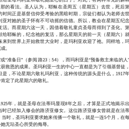
奎那的看法。圣人认为，耶稣在圣周五（星期五）去世，死后
的时间正是基督信仰受考验的黑暗时期，宗徒们都认为老师去
利亚对她的圣子怀有不可动摇的信德。所以，教会在星期五纪
复活。而星期六这一天，因借着敬礼童贞圣母而得到了圣化。
献给耶稣的，纪念祂的复活，那么星期天的前一天（星期六）
稣来到世界上开始救世大业时，是玛利亚欢迎了祂。同样地，
完成。
或“准备日”（参阅 路23：54），而玛利亚是“预备救主来临的人
收获救恩的成果。圣玛利亚一生的中心一直都是为了引领基督徒
是，不论星期六敬礼玛利亚，这种传统的源头是什么，1917
中肯定了此星期六的敬礼。
925年，就是圣母在法蒂玛显现8年之后，才算是正式地揭示
显现给当时已经加入修会的路济亚修女。这位路济亚修女曾就是在法
。当时，圣玛利亚要求她来传播一个敬礼，就是一连5个月，在
补她无玷圣心所受的侮辱。