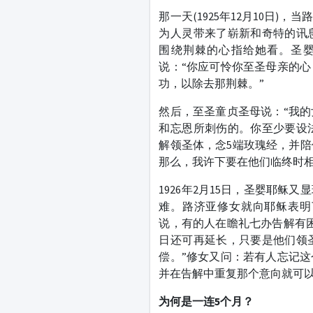
那一天(1925年12月10日
为人灵带来了崭新和奇特的讯
围绕荆棘的心指给她看。圣
说：“你应可怜你至圣母亲的
功，以除去那荆棘。”
然后，至圣童贞圣母说：“我
和忘恩所刺伤的。你至少要设
解领圣体，念5端玫瑰经，并
那么，我许下要在他们临终时
1926年2月15日，圣婴耶
难。路济亚修女就向耶稣表明
说，有的人在瞻礼七办告解有
日还可再延长，只要是他们领
偿。”修女又问：若有人忘记
并在告解中重复那个意向就可
为何是一连
5个月？