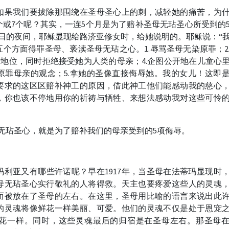
如果我们要拔除那围绕在圣母圣心上的刺，减轻她的痛苦，为
个或7个呢？其实，一连5个月是为了赔补圣母无玷圣心所受到的
至30日的夜间，耶稣显现给路济亚修女时，给她说明的。耶稣说：“
个方面得罪圣母、亵渎圣母无玷之心。1.辱骂圣母无染原罪；2
母地位，同时拒绝接受她为人类的母亲；4.企图公开地在儿童心
原罪母亲的观念；5.拿她的圣像直接侮辱她。我的女儿！这即
要求的这区区赔补神工的原因，借此神工他们能感动我的慈心
，你也该不停地用你的祈祷与牺牲、来想法感动我对这些可怜
无玷圣心，就是为了赔补我们的母亲受到的5项侮辱。
利亚又有哪些许诺呢？早在1917年，当圣母在法蒂玛显现时
母无玷圣心实行敬礼的人将得救。天主也要疼爱这些人的灵魂
而被放在了圣母的左右。在这里，圣母用比喻的语言来说出此
的灵魂将像鲜花一样美丽、可爱。他们的灵魂不仅是处于恩宠
花一样。同时，这些灵魂最后的归宿是在圣母左右。那圣母