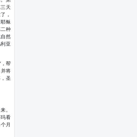
第三天
世了，
念耶稣
第二种
就自然
玛利亚
”，帮
，并将
年，圣
出来。
蒂玛看
每个月