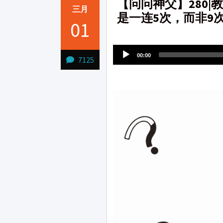
【问问神父】280
三月
是一连5次，而非9
01
Audio
1231231
Player
00:00
7125