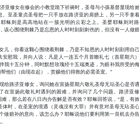
)，当路济亚修女在修会的小教堂跪下祈祷时，圣母与小孩基督显现给
息。至圣童贞圣母把一只手放在路济亚的肩膀上，另一只手拿
婴耶稣则是高高地站在一簇光明的云彩之上。圣婴耶稣则对
心，该心围绕荆棘乃是忘恩的人时时刻刻刺伤的，但没有一人做
的女儿，你看这颗心围绕着荆棘，乃是不知恩的人时时刻刻用自
法安慰我，并向人说：凡是人一连五个月首瞻礼七（首星期六
陪伴我十五分钟，同时默想玫瑰经十五端奥迹，为赔补我所受的
相帮他们（由现在起），赏赐他们得救的必需圣宠。”
稣又显现给路济亚修女，询问她在宣扬星期六敬礼圣母无玷圣心是否
了在宣扬此敬礼时遇到的困难，并询问了几个问题。路济亚
困难，那么若在八日内办告解是否有效？耶稣回答说，“是，有
圣体时，在圣宠的境遇（灵魂没有大罪）并有意对圣母无玷圣
这个做赔补的意向，该怎么办？耶稣说他们要利用第一良机去办
以。