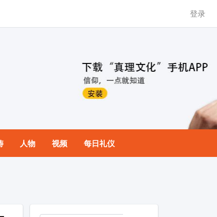
登录
祷
人物
视频
每日礼仪