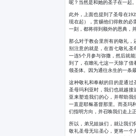
呢？当然是和她的圣子在一起
此外，上面也提到了圣母在19
现在起），赏赐他们得救的必
一刻，都将得到额外的恩典，
那么对于教会里所有的敬礼，
别注意的就是，在首七敬礼圣
一连5个月参与弥撒，然后就
到了，在瞻礼七这一天除了借
领圣体。因为通往永生的一条
这种敬礼和奉献的目的是通过
圣母玛利亚时，我们也就越接
亚来塑造我们的心，并帮助我
一直是耶稣基督那里。而圣玛利
们指明方向，并召唤我们走上
所以，弟兄姐妹们，就让我们
敬礼圣母无玷圣心，更将一个