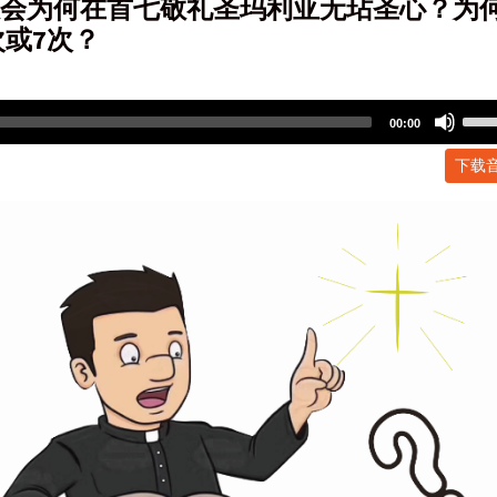
|教会为何在首七敬礼圣玛利亚无玷圣心？为
次或7次？
Use
00:00
Up/
下载
Arr
key
to
incr
or
dec
volu