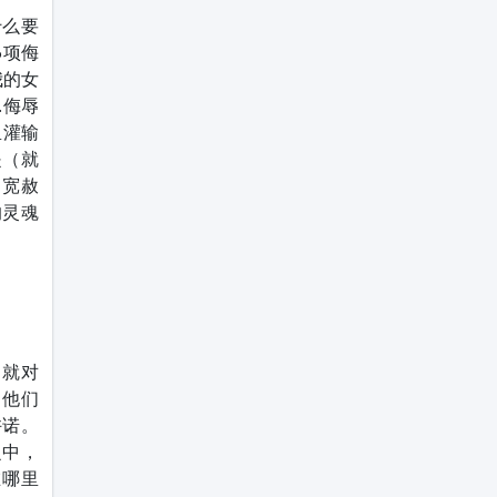
什么要
5项侮
我的女
.侮辱
里灌输
是（就
，宽赦
的灵魂
，就对
，他们
许诺。
之中，
在哪里