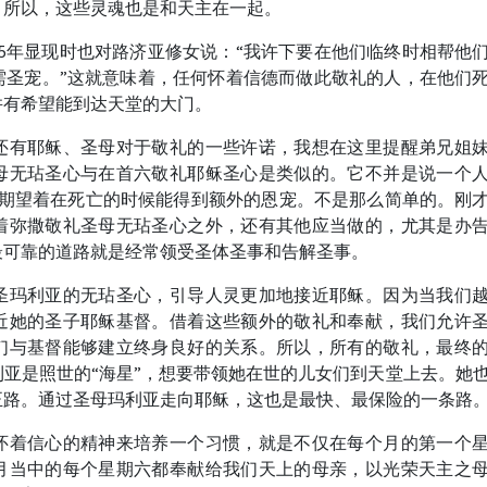
。所以，这些灵魂也是和天主在一起。
25年显现时也对路济亚修女说：“我许下要在他们临终时相帮他
需圣宠。”这就意味着，任何怀着信德而做此敬礼的人，在他们
并有希望能到达天堂的大门。
还有耶稣、圣母对于敬礼的一些许诺，我想在这里提醒弟兄姐
母无玷圣心与在首六敬礼耶稣圣心是类似的。它不并是说一个
能期望着在死亡的时候能得到额外的恩宠。不是那么简单的。刚
着弥撒敬礼圣母无玷圣心之外，还有其他应当做的，尤其是办
最可靠的道路就是经常领受圣体圣事和告解圣事。
圣玛利亚的无玷圣心，引导人灵更加地接近耶稣。因为当我们
近她的圣子耶稣基督。借着这些额外的敬礼和奉献，我们允许
们与基督能够建立终身良好的关系。所以，所有的敬礼，最终
亚是照世的“海星”，想要带领她在世的儿女们到天堂上去。她
正路。通过圣母玛利亚走向耶稣，这也是最快、最保险的一条路
怀着信心的精神来培养一个习惯，就是不仅在每个月的第一个
月当中的每个星期六都奉献给我们天上的母亲，以光荣天主之