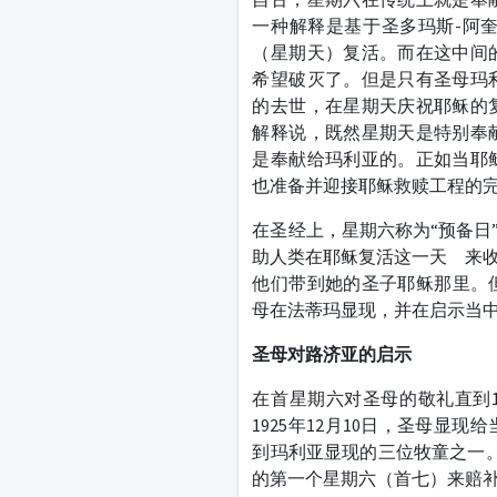
一种解释是基于圣多玛斯-阿
（星期天）复活。而在这中间
希望破灭了。但是只有圣母玛
的去世，在星期天庆祝耶稣的
解释说，既然星期天是特别奉
是奉献给玛利亚的。正如当耶
也准备并迎接耶稣救赎工程的
在圣经上，星期六称为“预备日”
助人类在耶稣复活这一天 来
他们带到她的圣子耶稣那里。但
母在法蒂玛显现，并在启示当
圣母对路济亚的启示
在首星期六对圣母的敬礼直到1
1925年12月10日，圣母
到玛利亚显现的三位牧童之一
的第一个星期六（首七）来赔