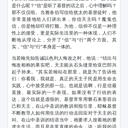
是什么呢？“信”是听了基督的话之后，心中理解吗？
那不仅仅啦。当雅各伯写信给犹太的基督徒时，他
非常直接地给人们讲出来，你信天主吗？魔鬼也
信，但是牠却吓得打颤。为他，信仰不仅是一种理
性上的接受，更是实际生活里的一种体现，人们不
断地从理论上，分开了“信”与“行”两个方面。其
实，“信”与“行”本身是一体的。
当若翰先知告诫以色列人悔改之时，他说：“结出与
悔改相称的果实吧，天主能从石头缝里给亚巴郎兴
起子孙来。”其实若翰站在那里，就是为了告诉他
们：你看我，我就是。真正的天主子民是用生命去
实践，心中接受的那一位。也就是说啊，行是信最
直接、最实际的一个表现。如果没有了行动的表
达，这个信就是虚假的。基督常常用磐石来形容自
己和天主，在山中圣训的教训和指引里，耶稣基督
不断教导人如何用生活的行动去回应对于天主的召
叫。在山中圣训的结语当中，祂要求人按着祂的要
求去生活，而且是非常直接的命令，说：听我的话