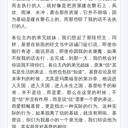
而去执行的人，就好像是把房屋建在磐石上，风
吹、雨淋、水冲，袭击那所房屋，它并不倒塌，因
为基础是建在磐石上的。而那些听了我的话不去执
行的人。
各位主内的弟兄姐妹，我们想起了那段经文，同
样，基督在前面的经文当中训诫门徒们说，即使你
能行奇迹，能说异语，即使你因我的名驱魔，如果
不按我的话去行，去完成，到那一天，我仍然会对
你说我不得你们。各位主内的弟兄姐妹，原来“信“其
实是生活的表达，当然也包括“知道”。基督在论及世
末审判的时候，尤其是玛窦福音的第25章，祂说进
入天国，进入天国，进入永生之国，基督给予的标
准，并不是信，而是爱。那么在这里的时候，不
是“信”并没有作用，而是说“信”需要一个爱的表达。
而爱耶稣基督，更是指出一种实际的行为。这种实
际的行为，如果脱离了信的基础，就没有用啦。基
督说，你们为我最小的一个弟兄做，我们却说他为
我，其实就是对基督的相信。