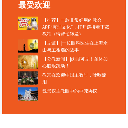
最受欢迎
【推荐】一款非常好用的教会
APP“真理文化”，打开链接看下载
教程（请帮忙转发）
【见证】|一位眼科医生在上海佘
山与主相遇的故事
【公教新闻】|肉眼可见！圣体如
心脏般跳动！
教宗在欢迎中国主教时，哽咽流
泪
魏景仪主教眼中的中梵协议