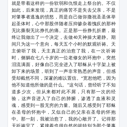
就是带着这样的一份软弱和仇恨走上祭台的。不仅
如此，后来发现，真正的痛苦不是失去父亲，不是
对肇事者逃逸的愤怒，而是自己做弥撒祝圣圣体举
起圣体时，心中那股伴随者压抑掺杂着愧疚的那种
无比撕裂无比挣扎的痛。正是那一份挣扎折磨，最
终让我做出了一个决定，去做40天神操大避静。期
间只为这一个意向，每天五个小时的默观祈祷。天
主俯听了我，天主真正的治愈了我，在一次祈祷
时，侧躺在七八十岁的一位老修女的环抱中，突然
泪流满面，好像自己完全进入了耶稣从十字架上被
卸下来的场景，听到了一声非常熟悉的声音，但感
受却截然不同，深邃的难以置信。“宽恕他吧，因为
他不知道他所做的是什么。”这句话，曾经听了不知
道多少次，但从来都对此不屑，只有那一次的经
验，这声音进入了自己的肺腑，渗透了血液和灵
魂，感受到一股无穷的力量。随后又感受到了耶稣
在圣母的怀抱中，又似自己的父亲在圣母的怀抱
中。那一刻，我被治愈了，我的心敞开了。记得那
天祈祷完了，紧接着也很自然的就特别为那个肇事