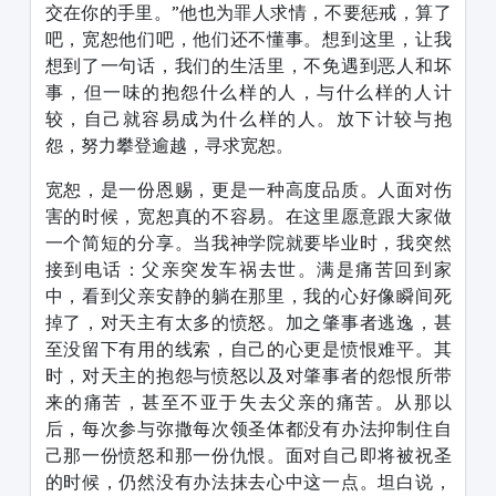
交在你的手里。”他也为罪人求情，不要惩戒，算了
吧，宽恕他们吧，他们还不懂事。想到这里，让我
想到了一句话，我们的生活里，不免遇到恶人和坏
事，但一味的抱怨什么样的人，与什么样的人计
较，自己就容易成为什么样的人。放下计较与抱
怨，努力攀登逾越，寻求宽恕。
宽恕，是一份恩赐，更是一种高度品质。人面对伤
害的时候，宽恕真的不容易。在这里愿意跟大家做
一个简短的分享。当我神学院就要毕业时，我突然
接到电话：父亲突发车祸去世。满是痛苦回到家
中，看到父亲安静的躺在那里，我的心好像瞬间死
掉了，对天主有太多的愤怒。加之肇事者逃逸，甚
至没留下有用的线索，自己的心更是愤恨难平。其
时，对天主的抱怨与愤怒以及对肇事者的怨恨所带
来的痛苦，甚至不亚于失去父亲的痛苦。从那以
后，每次参与弥撒每次领圣体都没有办法抑制住自
己那一份愤怒和那一份仇恨。面对自己即将被祝圣
的时候，仍然没有办法抹去心中这一点。坦白说，