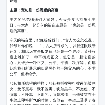
证道
主
题：
宽恕是一份恩赐的高度
主内的兄弟姊妹们大家好，今天是复活期第七主
日，与大家一起分享的福音主题是，“宽恕是一份恩
赐的高度”。
今天的福音里，耶稣提醒我们，“古人怎么怎么说，
我却对你们说……”，古人所寻求的，以眼还眼以牙
还牙，相比远古是报复律已经是一个进步，某种程
度上维护了一种平衡或正义，但它是一颗法官的
心，只维护一种正义、公平、平衡、秩序等，而耶
稣给我们所展示的却是另外的一颗父亲的心，不求
公平，但求给予。
耶稣和斯德望的榜样：耶稣被捕被鞭打被诬陷被判
决，受尽屈辱，默不置辩，犹如羔羊。不抱怨，不
愤怒，不谩骂，不诅咒，而是求情。当他被钉在十
字架上即将断气的时候，当他在十字架上受尽了各