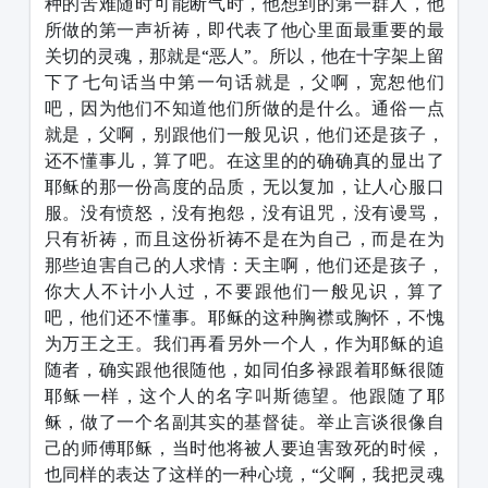
种的苦难随时可能断气时，他想到的第一群人，他
所做的第一声祈祷，即代表了他心里面最重要的最
关切的灵魂，那就是“恶人”。所以，他在十字架上留
下了七句话当中第一句话就是，父啊，宽恕他们
吧，因为他们不知道他们所做的是什么。通俗一点
就是，父啊，别跟他们一般见识，他们还是孩子，
还不懂事儿，算了吧。在这里的的确确真的显出了
耶稣的那一份高度的品质，无以复加，让人心服口
服。没有愤怒，没有抱怨，没有诅咒，没有谩骂，
只有祈祷，而且这份祈祷不是在为自己，而是在为
那些迫害自己的人求情：天主啊，他们还是孩子，
你大人不计小人过，不要跟他们一般见识，算了
吧，他们还不懂事。耶稣的这种胸襟或胸怀，不愧
为万王之王。我们再看另外一个人，作为耶稣的追
随者，确实跟他很随他，如同伯多禄跟着耶稣很随
耶稣一样，这个人的名字叫斯德望。他跟随了耶
稣，做了一个名副其实的基督徒。举止言谈很像自
己的师傅耶稣，当时他将被人要迫害致死的时候，
也同样的表达了这样的一种心境，“父啊，我把灵魂