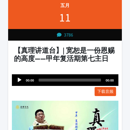
五月
11
3786
【真理讲道台】| 宽恕是一份恩赐
的高度——甲年复活期第七主日
Audio
1231231
Player
00:00
00:00
下载音频