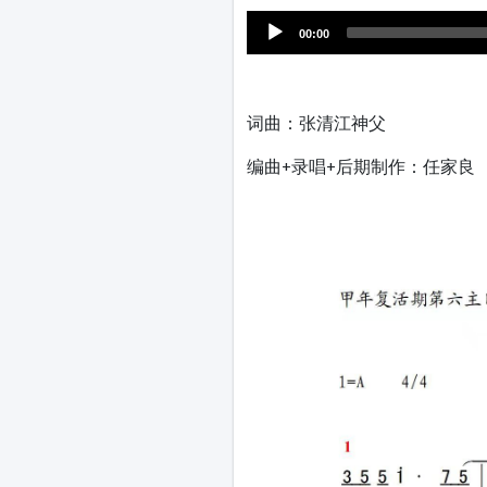
00:00
词曲：张清江神父
编曲+录唱+后期制作：任家良