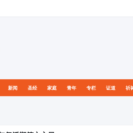
新闻
圣经
家庭
青年
专栏
证道
祈