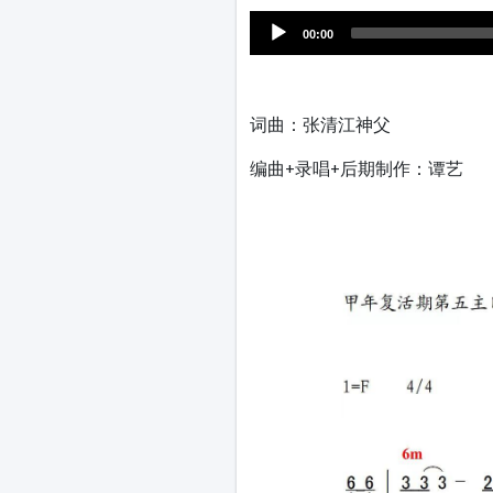
00:00
词曲：张清江神父
编曲+录唱+后期制作：谭艺