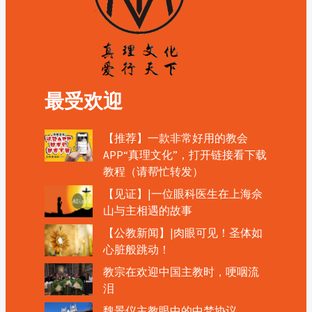
最受欢迎
【推荐】一款非常好用的教会
APP“真理文化”，打开链接看下载
教程（请帮忙转发）
【见证】|一位眼科医生在上海佘
山与主相遇的故事
【公教新闻】|肉眼可见！圣体如
心脏般跳动！
教宗在欢迎中国主教时，哽咽流
泪
魏景仪主教眼中的中梵协议