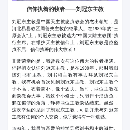
信仰
执着
的牧者
——
刘冠东主教
刘冠东主教是中国天主教忠贞教会的杰出领袖，是
河北易县教区周善夫主教的继承人。在1989年的“三
原会议”上，刘冠东主教被选为“中国大陆主教团”执
行主席。在维护天主教信仰上，刘冠东主教是位坚
贞不屈、信仰执著的伟大牧者！
非常荣幸的是，我曾数次与这位伟大的牧者相遇。
记得初次认识刘冠东主教，是在1988年，那时我跟
随刘书和主教。刘书和主教有事去拜见刘冠东主
教，我有机会首次见到刘冠东主教。刘冠东主教个
子不高，衣着简朴，像个农夫。当时，两位主教在
商谈教会大事，我这个小修士，只能作个溜边鱼，
躲在偏僻的角落，静待两位主教谈话结束。虽然，
这次幸运的见到了刘冠东主教，可是并未与刘冠东
主教有任何的个人交谈，似乎觉得有一种遗憾。
1993年，我最为亲爱的神学导师刘书和主教逝世。