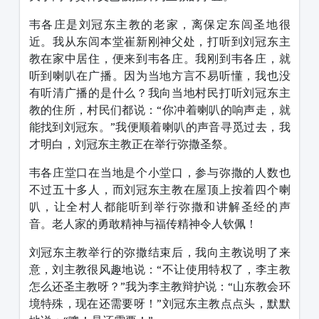
韦各庄是刘冠东主教的老家，离保定东闾圣地很
近。我从东闾本堂崔新刚神父处，打听到刘冠东主
教在家中居住，便来到韦各庄。我刚到韦各庄，就
听到喇叭在广播。因为当地方言不易听懂，我也没
有听清广播的是什么？我向当地村民打听刘冠东主
教的住所，村民们都说：“你冲着喇叭的响声走，就
能找到刘冠东。”我便顺着喇叭的声音寻觅过去，我
才明白，刘冠东主教正在举行弥撒圣祭。
韦各庄堂口在当地是个小堂口，参与弥撒的人数也
不过五十多人，而刘冠东主教在屋顶上按着四个喇
叭，让全村人都能听到举行弥撒和讲解圣经的声
音。老人家的勇敢精神与福传精神令人钦佩！
刘冠东主教举行的弥撒结束后，我向主教说明了来
意，刘主教很风趣地说：“不让使用特权了，李主教
怎么还圣主教呀？”我为李主教辩护说：“山东教会环
境特殊，现在还需要呀！”刘冠东主教点点头，默默