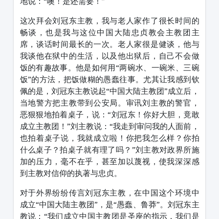
地说：“噢！是还需要！”
这次拜会刘冠东主教，我与老人家作了很长时间的
畅谈，也是我与这位中国大陆忠贞教会主教团主
席，谈话时间最长的一次。老人家很是健谈，他与
我谈他在狱中的生活，以及他出狱后，自己不会做
饭的有趣故事。他是如何用“两碗水、一碗米、三碗
饭”的方法，把饭做糊的愚蠢往事。尤其让我感到钦
佩的是，刘冠东主教说起“中国大陆主教团”成立后，
当地警方把主教带到公安局。审讯刘主教的警官，
恶狠狠地拍着桌子，说：“刘冠东！你好大胆，竟敢
成立主教团！”刘主教说：“我走到审问我的人面前，
也拍着桌子说，我就成立啦！你把我怎么样？你拍
什么桌子？拍桌子就有理了吗？”刘主教对政界所施
加的压力，毫不在乎，甚至加以蔑视，使我深深感
到主教对信仰的执著与忠贞。
对于外界纷纷传言刘冠东主教，在中国这个环境中
成立“中国大陆主教团”，是“愚蠢、鲁莽”。刘冠东主
教说：“我们成立中国主教团是圣座的指示，我们是