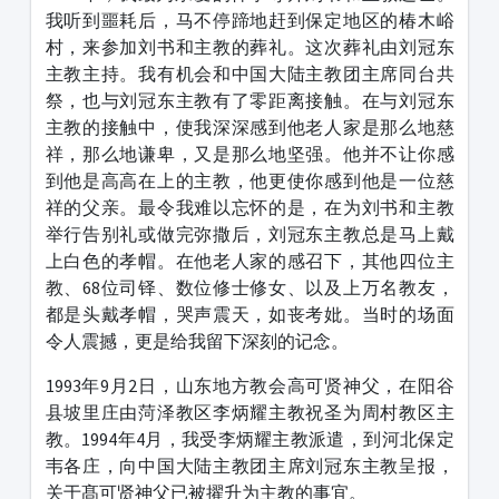
我听到噩耗后，马不停蹄地赶到保定地区的椿木峪
村，来参加刘书和主教的葬礼。这次葬礼由刘冠东
主教主持。我有机会和中国大陆主教团主席同台共
祭，也与刘冠东主教有了零距离接触。在与刘冠东
主教的接触中，使我深深感到他老人家是那么地慈
祥，那么地谦卑，又是那么地坚强。他并不让你感
到他是高高在上的主教，他更使你感到他是一位慈
祥的父亲。最令我难以忘怀的是，在为刘书和主教
举行告别礼或做完弥撒后，刘冠东主教总是马上戴
上白色的孝帽。在他老人家的感召下，其他四位主
教、68位司铎、数位修士修女、以及上万名教友，
都是头戴孝帽，哭声震天，如丧考妣。当时的场面
令人震撼，更是给我留下深刻的记念。
1993年9月2日，山东地方教会高可贤神父，在阳谷
县坡里庄由菏泽教区李炳耀主教祝圣为周村教区主
教。1994年4月，我受李炳耀主教派遣，到河北保定
韦各庄，向中国大陆主教团主席刘冠东主教呈报，
关于髙可贤神父已被擢升为主教的事宜。