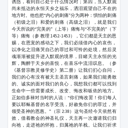
诱惑，看到自己处于什么情况时；第四，当人默观
尚未抵达的永恒天乡之福乐，洒泪观望自己不在的
地方时。他也把“内心的刺痛”分为两种：惧怕的刺痛
（初级之泪）和爱的刺痛（高级之泪），就是我们
今天所说的“完美的”（上等）痛悔与“不完美的”（下
等）痛悔（参 教理 1452-1453），它们都是天主的恩
赐，在恩宠的感动之下，我们必须借内心的哀伤，
以净化之泪痛哭自己的罪过和可怜的处境，然后灵
魂渐渐被提升进入默观的境界，目睹天主永恒的光
辉，陶醉于天乡的喜悦，在喜乐中流泪叹息。（参
《基督宗教灵修学史》第二册）让我们扪心自问，
我们的心有没有被天主圣言刺痛，如果我们能勇敢
的、诚实的面对我们的良心，我想我们都可以找到
生命中一些需要成长、改变、悔改和皈依的地方。
正如伯多禄对当时的人说：“你们悔改罢！你们每人
要以耶稣基督的名字受洗，好赦免你们的罪过，并
领受圣神的恩惠。”（宗 2:38）这句圣经今天依然有
效，借着教会的神圣礼仪，天主再一次邀请我们归
向祂，走进祂的怀抱，归属祂的羊栈。让我们祈求