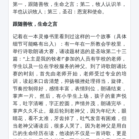
第一，跟随善牧，生命之言；第二，牧人认识羊，
羊也认识牧人；第三，圣召：恩宠和使命。
跟随善牧，生命之言
记着在一本灵修书里看到过这样的一个故事（具体
细节可能略有出入）：有一年在一所教会学校里，
举行诗歌朗诵大赛，诵读题材选的是圣咏第二十三
篇：“上主是我的牧者!”参加的人员有学校的老师，
学生以及一位在学校服务的神父。到了诗歌朗诵比
赛的时刻，首先由老师开始，老师受过专业的培
训，读起来口齿清楚，抑扬顿挫处理得当，旋律、
节奏控制得好，感情丰富，表情到位，朗诵结束，
掌声一片。然后，有小学生上场，孩子的童声悦
耳，吐字清晰，字正腔圆，声情并茂，朗诵完毕，
掌声久久不止。最后轮到老神父，因为年纪大，眼
睛花，看不太准，牙齿掉了，吐气发音有困难，但
当老神父诵读后，很多人哭了。因为老神父是用自
己的生命经历在读，他读的不仅是一首诗歌，更是