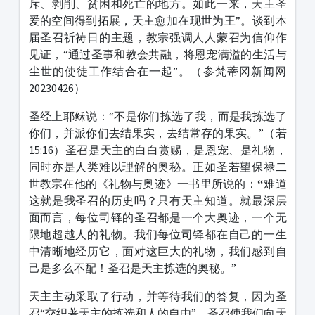
斥、剥削、贫困和死亡的地方。如此一来，天主圣
爱的空间得到拓展，天主愈加在现世为王”。谈到本
届圣召祈祷日的主题，教宗强调人人蒙召为信仰作
见证，“通过圣事和教会共融，将恩宠满溢的生活与
尘世的使徒工作结合在一起”。（参梵蒂冈新闻网
20230426）
圣经上耶稣说：“不是你们拣选了我，而是我拣选了
你们，并派你们去结果实，去结常存的果实。”（若
15:16）圣召是天主的白白赏赐，是恩宠、是礼物，
同时亦是人类难以理解的奥秘。正如圣若望保禄二
世教宗在他的《礼物与奥迹》一书里所说的：
“
难道
这就是我圣召的历史吗？只有天主知道。就最深层
面而言，每位司铎的圣召都是一个大奥迹，一个无
限地超越人的礼物。我们每位司铎都在自己的一生
中清晰地经历它，面对这巨大的礼物，我们感到自
己是多么不配！圣召是天主拣选的奥秘。”
天主主动采取了行动，并等待我们的答复，因为圣
召“交织著天主的拣选和人的自由”。圣召使我们向天