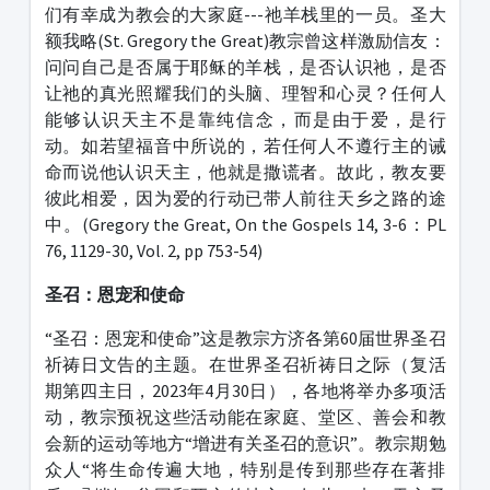
们有幸成为教会的大家庭---祂羊栈里的一员。圣大
额我略(St. Gregory the Great)教宗曾这样激励信友：
问问自己是否属于耶稣的羊栈，是否认识祂，是否
让祂的真光照耀我们的头脑、理智和心灵？任何人
能够认识天主不是靠纯信念，而是由于爱，是行
动。如若望福音中所说的，若任何人不遵行主的诫
命而说他认识天主，他就是撒谎者。故此，教友要
彼此相爱，因为爱的行动已带人前往天乡之路的途
中。(Gregory the Great, On the Gospels 14, 3-6：PL
76, 1129-30, Vol. 2, pp 753-54)
圣召：恩宠和使命
“圣召：恩宠和使命”这是教宗方济各第60届世界圣召
祈祷日文告的主题。在世界圣召祈祷日之际（复活
期第四主日，2023年4月30日），各地将举办多项活
动，教宗预祝这些活动能在家庭、堂区、善会和教
会新的运动等地方“增进有关圣召的意识”。教宗期勉
众人“将生命传遍大地，特别是传到那些存在著排