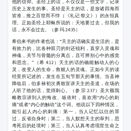
他的信仰。圣经上的话，不仅仅是一些文字，记录
历史上发生的事。圣经是天主的话，是放诸四海而
皆准，推之百世而不悖（《礼记·祭义》）的永恒真
理。正如圣经上耶稣所说的：天地要过去，但我的
话，永不会过去。（参 玛 24:35）
希伯来书的作者也说：“天主的话确实是生活的，是
有效力的，比各种双刃的剑还锐利，直穿入灵魂和
神魂，关节与骨髓的分离点，且可辨别心中的感觉
和思念。”（希 4:12）天主的话的确能触动人的心
灵，改变人的生命，救赎人的灵魂。正如今天的读
经里所记述的，发生在五旬节那天的事情。当圣神
降临后，伯多禄初次勇敢宣讲天主的圣道，在场的
人听了他的话，觉得刺心。（参 宗 2:37）圣大额我
略教宗讲到人的悔改、皈依时，喜欢用“内心的刺
痛”或者“内心的触动”这个词。他说以下四种情况，
能引起人内心的刺痛：第一，当人记忆以往的罪
过，反省自身时；第二，当人默想天主的审判，思
考死后的处境时；第三，当人认真考虑现世生命之