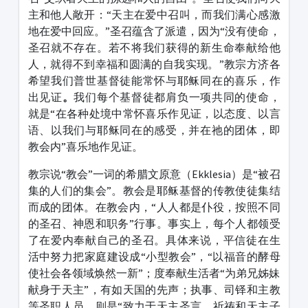
主和他人敞开：“天主在爱中召叫，而我们满心感激
地在爱中回应。”圣召蕴含了派遣，因为“没有使命，
圣召就不存在。若不将我们获得的新生命奉献给他
人，就得不到幸福和圆满的自我实现。”教宗方济各
希望我们普世基督徒能常怀与耶稣同在的喜乐，作
出见证
。
我们每个基督徒都肩负一项共同的使命，
就是“在各种处境中常怀喜乐作见证，以态度、以言
语、以我们与耶稣同在的感受，并在祂的团体，即
教会内”喜乐地作见证。
教宗说“教会”一词的希腊文原意（Ekklesia）是“被召
集的人们的集会”。教会是耶稣基督的传教使徒集结
而成的团体。在教会内，“人人都是仆役，按照不同
的圣召、神恩和职务”行事。事实上，每个人都领受
了在爱内奉献自己的圣召。具体来说，平信徒在生
活中努力把家庭建设成“小型教会”，“以福音的酵母
使社会各领域焕然一新”；度奉献生活者“为弟兄姊妹
献身于天主”，有如天国的先声；执事、司铎和主教
等圣职人员，则是“致力于天主圣言、祈祷和天主子