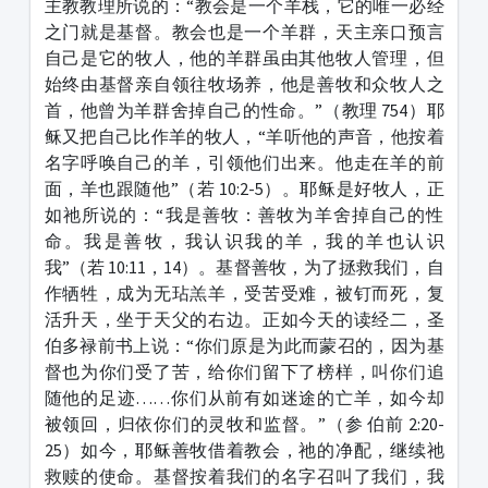
主教教理所说的：“教会是一个羊栈，它的唯一必经
之门就是基督。教会也是一个羊群，天主亲口预言
自己是它的牧人，他的羊群虽由其他牧人管理，但
始终由基督亲自领往牧场养，他是善牧和众牧人之
首，他曾为羊群舍掉自己的性命。”（教理 754）耶
稣又把自己比作羊的牧人，“羊听他的声音，他按着
名字呼唤自己的羊，引领他们出来。他走在羊的前
面，羊也跟随他”（若 10:2-5）。耶稣是好牧人，正
如祂所说的：“我是善牧：善牧为羊舍掉自己的性
命。我是善牧，我认识我的羊，我的羊也认识
我”（若 10:11，14）。基督善牧，为了拯救我们，自
作牺牲，成为无玷羔羊，受苦受难，被钉而死，复
活升天，坐于天父的右边。正如今天的读经二，圣
伯多禄前书上说：“你们原是为此而蒙召的，因为基
督也为你们受了苦，给你们留下了榜样，叫你们追
随他的足迹……你们从前有如迷途的亡羊，如今却
被领回，归依你们的灵牧和监督。”（参 伯前 2:20-
25）如今，耶稣善牧借着教会，祂的净配，继续祂
救赎的使命。基督按着我们的名字召叫了我们，我