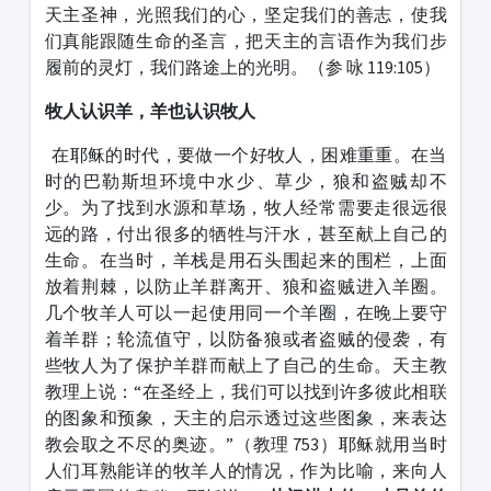
天主圣神，光照我们的心，坚定我们的善志，使我
们真能跟随生命的圣言，把天主的言语作为我们步
履前的灵灯，我们路途上的光明。（参 咏 119:105）
牧人认识羊，羊也认识牧人
在耶稣的时代，要做一个好牧人，困难重重。在当
时的巴勒斯坦环境中水少、草少，狼和盗贼却不
少。为了找到水源和草场，牧人经常需要走很远很
远的路，付出很多的牺牲与汗水，甚至献上自己的
生命。在当时，羊栈是用石头围起来的围栏，上面
放着荆棘，以防止羊群离开、狼和盗贼进入羊圈。
几个牧羊人可以一起使用同一个羊圈，在晚上要守
着羊群；轮流值守，以防备狼或者盗贼的侵袭，有
些牧人为了保护羊群而献上了自己的生命。天主教
教理上说：“在圣经上，我们可以找到许多彼此相联
的图象和预象，天主的启示透过这些图象，来表达
教会取之不尽的奥迹。”（教理 753）耶稣就用当时
人们耳熟能详的牧羊人的情况，作为比喻，来向人