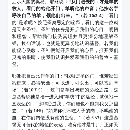
启示天国的奥秘。耶稣说
：“
从门进去的，才是羊的
牧人。看门的给他开门，羊听他的声音；他按名字
呼唤自己的羊，领他们出来。
”
（若
10:2-4）
“看门
的”是谁呢？按照圣奥思定的诠释，看门的这一位就
是天主圣神。圣神的任务是开启我们的心目、明悟
和理智，帮助我们接受真理并且更深切地理解圣
经。换句话说，也就是更真切地认识基督。若我们
能虚心受教，圣神便能开启我们的心目，打开我们
灵魂的眼睛，使我们认识并爱慕我们的的善牧－基
督。
耶稣把自己比作羊的门：“我就是羊的门，谁若经过
我进来，必得安全；可以进，可以出，可以找到草
场”（若10:7-9）；这门是羊出与进的必经之路，这
是基督说祂是唯一进入到“羊栈”中的途径，就像祂一
直表达的，“除非经过我，你们谁也不能到我父那里
去。”（若 14:6）“如果你们不吃人子的肉，不喝他的
血，在你们内便没有他的生命。”（若 6:53）这是基
督无可替代的地位的表达，唯有他才是“门”。正如天