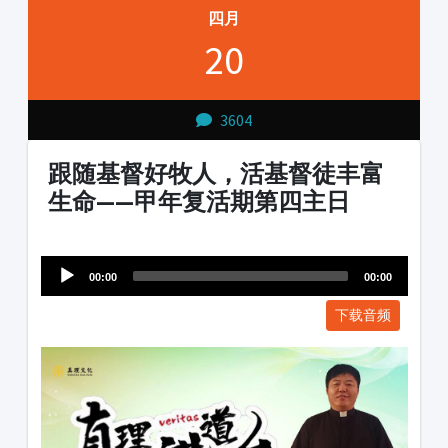
四月
20
3604
跟随基督好牧人，活基督徒丰富
生命——甲年复活期第四主日
Audio
1231231
Player
00:00
00:00
下载音频