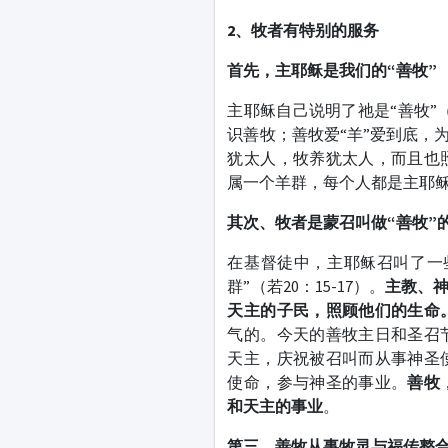
2
、牧者有特别的服务
首先，主耶稣是我们的“善牧”
主耶稣自己说明了祂是“善牧”（
识善牧；善牧爱“羊”爱到底，
犹太人，牧养犹太人，而且也
属一个羊群，每个人都是主耶
其次、牧者是蒙召叫做“善牧”
在基督徒中，主耶稣召叫了一
群”（若20：15-17）。
主教、
天主的子民，照顾他们的生命
气的。今天的善牧主日和圣召
天主，庆祝被召叫而从事神圣
使命，参与神圣的事业。
善牧
和天主的事业
。
第三、善牧从事牧灵与福传整