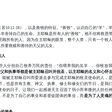
若10:11-18），以及善牧的特征。“善牧”，认识自己的“羊”，
为羊舍掉自己的生命。主耶稣是所有人的“善牧”，祂不但将救恩
照顾所有的人。因为在主耶稣的眼里，整个人类，只有一个牧
稣所要救赎和善待的天父的儿女。
的人
些人分担自己牧养万民的责任：“你喂养我的羔羊……你牧放
神父和执事等都是被主耶稣召叫并祝圣，以主耶稣的名义和心怀
。
能被主耶稣召叫而委派去参与完成主耶稣的牧灵使命的人，
节，也是所有主教、神父、执事、修士和修女们的节日，是我
使命的日子。让我们一起感谢天主召选了弱小而卑微的人担任
，不是为了自己的事业和基督徒团体的事业，而
是为了人灵魂
合的服务