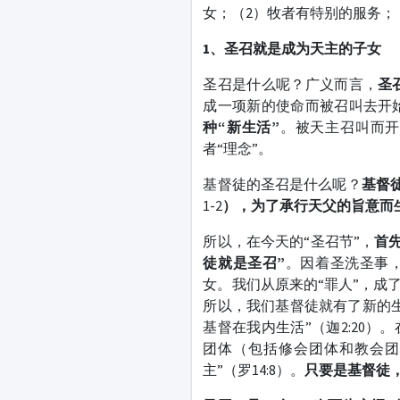
女；（2）牧者有特别的服务；
1
、圣召就是成为天主的子女
圣召是什么呢？广义而言，
圣
成一项新的使命而被召叫去开
种“新生活”
。被天主召叫而开
者“理念”。
基督徒的圣召是什么呢？
基督
1-2
），为了承行天父的旨意而
所以，在今天的“圣召节”，
首
徒就是圣召”
。因着圣洗圣事，
女。我们从原来的“罪人”，成
所以，我们基督徒就有了新的
基督在我内生活”（迦2:20
团体（包括修会团体和教会团
主”（罗14:8）。
只要是基督徒