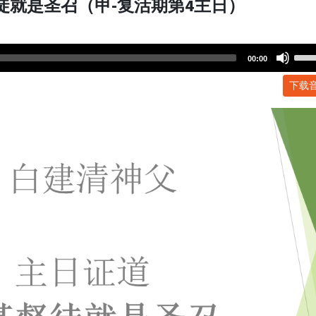
督徒就是圣召（甲-复活期第4主日）
Use
00:00
Up/
下载
Arr
key
to
incr
or
dec
volu