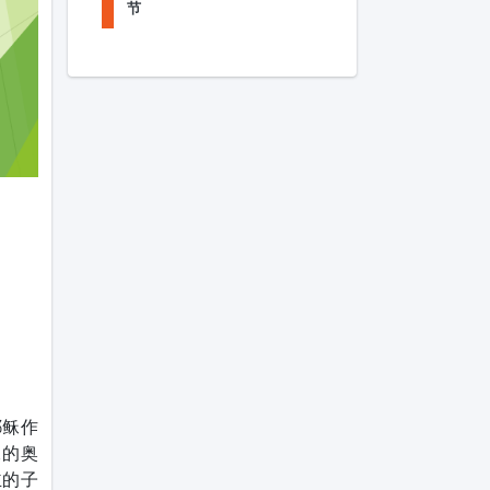
节
耶稣作
稣的奥
主的子