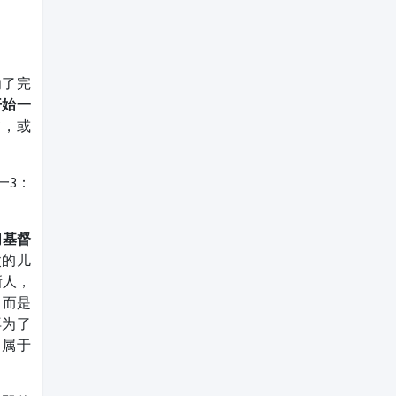
为了完
开始一
”，或
一3：
们基督
父的儿
新人，
，而是
再为了
是属于