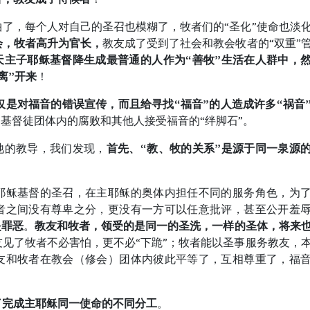
了，每个人对自己的圣召也模糊了，牧者们的“圣化”使命也淡
会，牧者高升为官长，
教友成了受到了社会和教会牧者的“双重”
天主子耶稣基督降生成最普通的人作为“善牧”生活在人群中，
离”开来
！
仅是对福音的错误宣传，而且给寻找“福音”的人造成许多“祸音
多基督徒团体内的腐败和其他人接受福音的“绊脚石”。
祂的教导，我们发现，
首先、“教、牧的关系”是源于同一泉源
耶稣基督的圣召，在主耶稣的奥体内担任不同的服务角色，为
者之间没有尊卑之分，更没有一方可以任意批评，甚至公开羞
是罪恶
。
教友和牧者，领受的是同一的圣洗，一样的圣体，将来
友见了牧者不必害怕，更不必“下跪”；牧者能以圣事服务教友，
友和牧者在教会（修会）团体内彼此平等了，互相尊重了，福
了完成主耶稣同一使命的不同分工
。