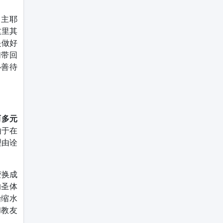
。主耶
这里其
是做好
们带回
心善待
而多元
由于在
理由诠
变换成
的圣体
始缩水
和教友