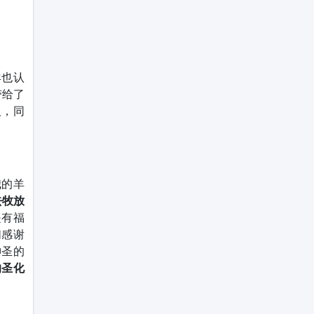
羊也认
带给了
人，同
我的羊
去牧放
是有福
们感谢
神圣的
的圣化