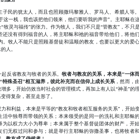
主子民的犹太人，而且也照顾撒玛黎雅人、罗马人、希腊人等
于这一栈，我也该把他们领来，他们要听我的声音”。主耶稣在
“牧灵与福传”的张力。作为牧人，我们不只是“管教友”，不只
些还没有得到福音的人，将主耶稣和祂的福音带给他们，将他
体内。牧人不能只是照顾基督徒和温顺的教友，也要以更大的爱
稣的人。
一起反省教友与牧者的关系。
牧者与教友的关系，本来是“一体
和“特殊圣召”相互滋养，彼此补充而在信仰上成长关系
，然而，
增多，开始仿效当时社会的管理模式，再加上有人以“神圣”的
系变得复杂，甚至走形了。
力和利益，本来是平等的“教友和牧者相互服务的关系”，开始
生活中独尊而带领的关系；本来领受的是同一的洗礼和主耶稣
释为以权力大小为尊卑；本来属于整个基督徒团体的财产，开
友们无权过问和参与；就是举行主耶稣的弥撒圣事，也将牧者
者，教友成了侍候者
！