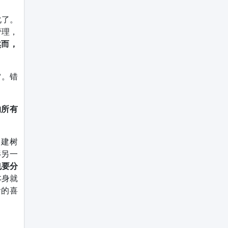
化了。
管理，
然而，
”
。错
的所有
了建树
辱另一
也要分
本身就
音的喜