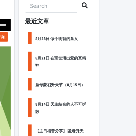
最近文章
Down
音频
ow
8月28日 做个明智的童女
s
8月21日 在现世活出爱的真精
ease
神
rease
me.
圣母蒙召升天节（8月15日）
8月14日 天主结合的人不可拆
散
【主日福音分享】|圣母升天