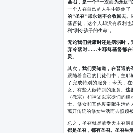
圣召，是一个“一次而为永远”
一个人在自己的人生中跌倒了
的“圣召”却永远不会收回去
。
基督徒，这个人却没有权利也
利“剥夺孩子的生命”。
无论我们健康时还是病弱时，
弃冷落时……主耶稣基督都在
灵
。
其次，
我们要知道，在普通的
跟随着自己的门徒们中，主耶
了完成特别的服务；今天，在
女、有些人做特别的服务。
这
（教宗）和神父以宗徒们的继承
士、修女和其他度奉献生活的
离开传统的修女生活而去照顾被
总之，圣召就是蒙受天主召叫
都是圣召，都有圣召。圣召生