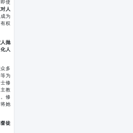
。即使
主对人
人成为
没有权
被人抛
圣化人
在众多
事等为
修士修
。主教
）。修
女将她
基督徒