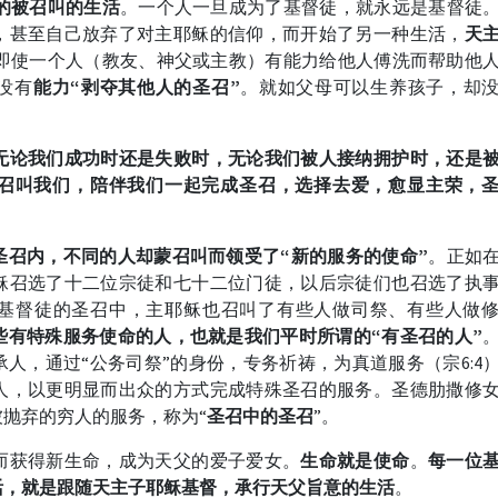
的被召叫的生活
。一个人一旦成为了基督徒，就永远是基督徒
，甚至自己放弃了对主耶稣的信仰，而开始了另一种生活，
天
即使一个人（教友、神父或主教）有能力给他人傅洗而帮助他
没有
能力“剥夺其他人的圣召”
。就如父母可以生养孩子，却
无论我们成功时还是失败时，无论我们被人接纳拥护时，还是
召叫我们，陪伴我们一起完成圣召，选择去爱，愈显主荣，
圣召内，不同的人却蒙召叫而领受了“新的服务的使命”
。正如
稣召选了十二位宗徒和七十二位门徒，以后宗徒们也召选了执
基督徒的圣召中，主耶稣也召叫了有些人做司祭、有些人做
些有特殊服务使命的人，也就是我们平时所谓的“有圣召的人”
人，通过“公务司祭”的身份，专务祈祷，为真道服务（宗6:4
人，以更明显而出众的方式完成特殊圣召的服务。圣德肋撒修
抛弃的穷人的服务，称为“
圣召中的圣召
”。
而获得新生命，成为天父的爱子爱女。
生命就是使命
。
每一位
活，就是跟随天主子耶稣基督，承行天父旨意的生活
。