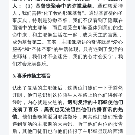
人；（
2
）基督徒聚会中的弥撒圣祭。
通过慈爱待
人，我们善待“化了妆的耶稣基督”。通过基督徒的圣
事庆典，特别是弥撒圣祭，我们不仅看到了隐藏在
面酒中的主耶稣，而且领受主耶稣圣体到我们的生
命中来，和主耶稣生活在一起，成为天主的宫殿，
成为基督第二。其实，主耶稣增饼的奇迹就是“爱心
服务”和“圣体圣事”的生活体现。只有遇到了复活的
主耶稣，我们才不会迷茫，我们的心才会安宁，我
们才会充满喜乐。
3. 喜乐传扬主福音
认出了复活的主耶稣后，这两位门徒们一下子豁然
开朗，他们意识到这位陌生人在路上给他们讲解圣
经时，内心就是火热的。
遇到复活的主耶稣使他们
充满了喜乐，黑夜也无法阻挡他们传播喜讯的热
情
。他们当晚就返回耶路撒冷，向其他门徒们报告
遇到复活的主耶稣的大喜讯。听了他们两位的报告
后，其他门徒们也向他们传报了主耶稣显现给西满