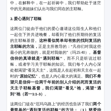
中，在解释中，在一起祈祷中，我们帮助处于迷茫
中的兄弟姐妹们认出与我们同在的主耶稣。
2. 爱心遇到了耶稣
这两位门徒由于他们的爱心邀请这位陌生人和他们
一起住下并共进晚餐，却看到了他们所期待的复活
的主耶稣基督。
这种看似简单却有效的找到复活的
主耶稣的方法，
正是主所教导的：“凡你们对我这些
最小的兄弟做的，就是对我做的”（玛25:40）。
基督
信仰的真谛就是“遇到耶稣”
，而不只是听说过耶
稣，或者学习关于耶稣的知识。我们每个人内心深
处都渴望“看见天主”，这既是人在起初和天主在一起
时的“
原始记忆
”，也是人内心最大的满足。
我们不希
望只是信仰一位两千年前的别人介绍的死而复活的
天主子耶稣基督，我们渴望“看见”祂，渴望“遇
到”祂（若一
1:1-3
）
。
这两位门徒在“厄玛乌路上”的经历也告诉了我们
两个
最简单的“遇到复活的耶稣”的方法：
（
1
）慈爱待