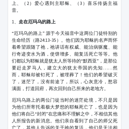
上、（2）爱心遇到主耶稣、（3）喜乐传扬主福
音。
1、
走在厄玛乌的路上
“厄玛乌的路上” 源于今天福音中这两位门徒特别的
生命经历（路24:13-35）。他们因为耶稣的名声而怀
着希望跟随了祂，祂讲话有权威、能治病驱魔、能
行奇迹变水为酒，使饼增多、能复活死亡等等。他
们都以为耶稣就是犹太人所等待的“默西亚”，是那位
要赶走罗马人，建立大的犹太帝国的先知……然
而，耶稣却被钉死了，被埋葬了！他们的希望破灭
了，迷茫了，没有前途了，所以，心灰意冷，愁容
满面，打道回府，再次回到自己所来的老地方。
厄玛乌路上的两位门徒当时的迷茫处境，不只是因
为他们所寄托着极大梦想的耶稣死亡了，也是因为
他们将自己“封闭”在悲痛和不理解之中，不相信其他
人所报告的新消息。他们亲自看到了自己的师父死
亡了，其他人告诉的关于祂的复活，他们是无法相