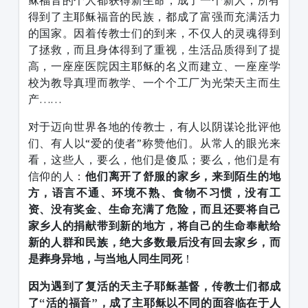
得到了主耶稣福音的民族，都成了富强而充满活力
的国家。因着传教士们的到来，不仅人的灵魂得到
了拯救，而且身体得到了重视，生活品质得到了提
高，一座座医院因主耶稣的名义而建立、一座座学
校为教导真理而教学、一个个工厂为光荣天主而生
产……
对于迈向世界各地的传教士，有人以阴谋论批评他
们、有人以“爱的使者”称赞他们。从常人的眼光来
看，这些人，要么，他们是傻瓜；要么，他们是有
信仰的人：
他们离开了舒服的家乡，来到陌生的地
方，语言不通、环境不熟、食物不习惯，没有工
资、没有奖金、生命充满了危险，而且还要将自己
家乡人的捐献带到新的地方，将自己的生命奉献给
新的人群和民族，绝大多数最后没有回去家乡，而
是葬身异地，与当地人同生同死
！
因为遇到了复活的天主子耶稣基督，传教士们都成
了“活的福音”，成了主耶稣以不同的面容临在于人