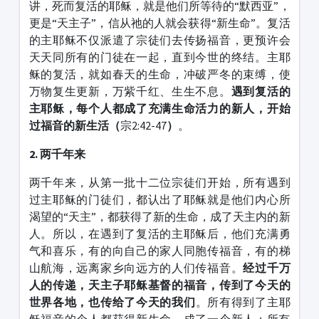
讲，死而复活的耶稣，就是他们所等待的“默西亚”，
更是“天主子”，信从祂的人就会获得“新生命”。复活
的主耶稣不仅派遣了宗徒们去传扬福音，更预许会
天天同所有的门徒在一起，直到今世的终结。主耶
稣的复活，就如春天的生命，冲破严冬的束缚，使
万物复生更新，万紫千红、生生不息。
遇到复活的
主耶稣，每个人都成了充满生命活力的新人，开始
过福音的新生活（
宗2:42-47
）
。
2. 两千年来
两千年来，从第一批十二位宗徒们开始，所有遇到
过主耶稣的门徒们，都认出了耶稣就是他们内心所
渴望的“天主”，都获得了新的生命，成了天主内的新
人。所以，在遇到了复活的主耶稣后，他们充满勇
气和喜乐，有的向自己的家人同胞传福音，有的梯
山航海，远离家乡向远方的人们传福音。
经过千万
人的传递，天主子耶稣基督的福音，传到了今天的
世界各地，也传给了今天的我们
。所有得到了主耶
稣福音的个人都获得新生命，成了一个新人；所有