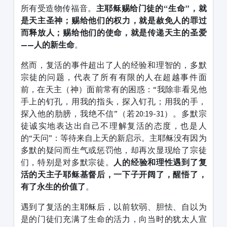
所有受造物传福音。
主耶稣赐给门徒的“生命”，就
是天主圣神；赐给他们的权力，就是赦免人的罪过
而释放人；赐给他们的使命，就是传递天主的圣爱
——人的新生命
。
然而，复活的事件超出了人的经验和理智的，多默
宗徒的问题，代表了所有有限的人在超越事件面
前，在天主（神）面前常有的困惑：“我除非看见他
手上的钉孔，用我的指头，探入钉孔；用我的手，
探入他的肋膀，我绝不信”（若20:19-31）。多默宗
徒诚实地表达出自己不理解复活的态度，也是人
的“天问”：等待来自上天的新启示。主耶稣没有因为
多默的疑问而生气或惩罚他，却再次显现给了宗徒
们，特别是对多默宗徒。
人的经验和理性遇到了复
活的天主子耶稣基督后，一下子开阔了，醒悟了，
有了永生的价值了
。
遇到了复活的主耶稣后，以前软弱、胆怯、自以为
是的门徒们充满了生命的活力，向当时的犹太人宣