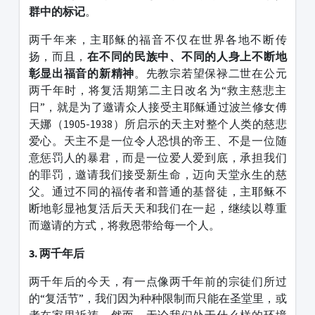
群中的标记
。
两千年来，主耶稣的福音不仅在世界各地不断传
扬，而且，
在不同的民族中、不同的人身上不断地
彰显出福音的新精神
。先教宗若望保禄二世在公元
两千年时，将复活期第二主日改名为“救主慈悲主
日”，就是为了邀请众人接受主耶稣通过波兰修女傅
天娜（1905-1938）所启示的天主对整个人类的慈悲
爱心。天主不是一位令人恐惧的帝王、不是一位随
意惩罚人的暴君，而是一位爱人爱到底，承担我们
的罪罚，邀请我们接受新生命，迈向天堂永生的慈
父。通过不同的福传者和普通的基督徒，主耶稣不
断地彰显祂复活后天天和我们在一起，继续以尊重
而邀请的方式，将救恩带给每一个人。
3. 两千年后
两千年后的今天，有一点像两千年前的宗徒们所过
的“复活节”，我们因为种种限制而只能在圣堂里，或
者在家里祈祷。然而，无论我们处于什么样的环境