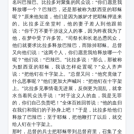
名叫巴辣巴。比拉多对聚集的民众说：“你们愿意我
释放哪一个？巴辣巴，还是那被称为默西亚的耶稣
呢？”原来他知道，他们是因为嫉妒才把耶稣押送来
的。比拉多正坐堂时，他的妻子差人到他跟前
说：“你千万不要干涉这义人的事，因为昨夜我为了
他，在梦中受了许多苦。”司祭长和长老怂恿民众，
他们就要求比拉多释放巴辣巴，而除掉耶稣。总督
又向他们说：“这两个人，你们愿意我给释放哪一个
呢？”他们说：“巴辣巴。”比拉多说：“那么，那被称
为默西亚的耶稣，我该怎样处置呢？”众人齐声
说：“把他钉在十字架上。”总督又问：“他究竟做了
什么恶事呢？”他们更加大声喊叫：“把他钉在十字架
上。”比拉多见事情毫无进展，反倒更为混乱，就拿
水当着民众洗手说：“对于这义人的血，我是无罪
的，你们自己负责吧！”全体百姓回答说：“他的血归
在我们和我们的子孙身上吧！”于是，比拉多给他们
释放了巴辣巴；至于耶稣，把他鞭打了以后，就交
给人钉在十字架上。
那时，总督的兵士把耶稣带到总督府里，召集了全