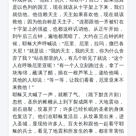
是以色列的国王，现在就该从十字架上下来，我们
就信他。他信赖天主，天主如果喜欢他，现在就该
救他；因为他自称是天主子。”连那跟他一齐被钉在
十字架上的强盗，也都这样讥诮他。从正午开始，
到午后三点钟，遍地都黑暗了。大约在三点钟的时
候，耶稣大声呼喊说：“厄里、厄里，拉玛，撒巴各
大尼！”就是说：“我的天主，我的天主，你为什么舍
弃了我？”站在那里的人，有几个听见了就说：“这个
人在呼唤厄里亚呢！”有一个人立刻跑过去，拿了一
块海绵，蘸满了醋，插在一根芦苇上，递给他喝，
其他的人却说：“等一等，让我们看看，厄里亚来不
来救他！”
耶稣又大喊了一声，就断了气。（跪下默含片刻）
忽然，圣所的帐幔从上到下裂成两半，大地震动，
岩石崩裂，坟墓开了；许多已经长眠的圣者的身体
也复活了。他们在耶稣复活后，从坟幕里出来，进
入圣城，显现给许多人。百夫长和跟他一起看守耶
稣的兵士，看见了地震和所发生的事，都非常害怕