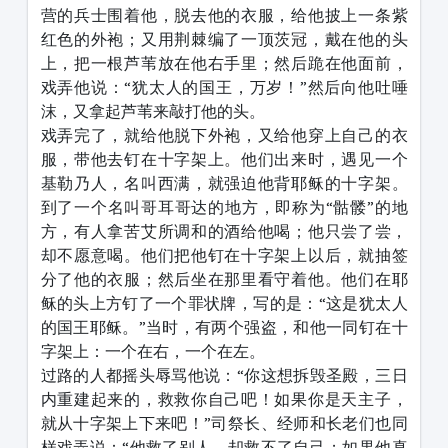
营的兵士围着他，脱去他的衣服，给他披上一条紫
红色的外袍；又用荆棘编了一顶茨冠，戴在他的头
上，把一根芦苇放在他右手里；然后跪在他面前，
戏弄他说：“犹太人的国王，万岁！”然后向他吐唾
沫，又拿起芦苇来敲打他的头。
戏弄完了，就给他脱下外袍，又给他穿上自己的衣
服，带他去钉在十字架上。他们出来时，遇见一个
基勒乃人，名叫西满，就强迫他背耶稣的十字架。
到了一个名叫哥耳哥达的地方，即称为“骷髅”的地
方，有人拿苦艾所调和的酒给他喝；他只尝了尝，
却不愿意喝。他们把他钉在十字架上以后，就抽签
分了他的衣服；然后坐在那里看守着他。他们在耶
稣的头上方钉了一个罪状牌，写的是：“这是犹太人
的国王耶稣。”当时，有两个强盗，和他一同钉在十
字架上：一个在右，一个在左。
过路的人都摇头辱骂他说：“你这想拆毁圣殿，三日
内重建起来的，救救你自己吧！如果你是天主子，
就从十字架上下来吧！”司祭长、经师和长老们也同
样戏弄说：“他救了别人，却救不了自己；如果他真