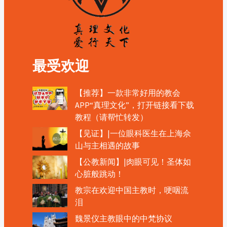
最受欢迎
【推荐】一款非常好用的教会
APP“真理文化”，打开链接看下载
教程（请帮忙转发）
【见证】|一位眼科医生在上海佘
山与主相遇的故事
【公教新闻】|肉眼可见！圣体如
心脏般跳动！
教宗在欢迎中国主教时，哽咽流
泪
魏景仪主教眼中的中梵协议