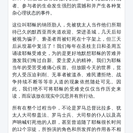
者、参与者的生命发生强烈的震撼和并产生各种复
杂心理状态的事件。
这位叫耶稣的纳匝肋人，先被犹太人当作他们所期
待已久的默西亚而夹道欢迎、荣进圣城，几天后却
被视为骗子、亵圣者而被钉死在十字架上，但三天
后从坟墓中复活了！我们每年在圣枝主日和圣周五
诵读耶稣受难史，为的是更好地默想耶稣的苦难并
激发我们悔过自新、爱主爱人的精神。我们为耶稣
当年的受苦受难痛心疾首。但放眼今天的世界，贫
穷人受压迫剥削、无辜者被滥杀、难民遭拒绝、战
争持续不断等等非人道的现象依然随处可见。因
此，我们绝不可将耶稣的受难史仅仅当作历史来
读，而应该放在现实中沉思并有所行动。
所有在整个过程当中，不论是罗马总督比拉多、犹
太人大司祭盖法、罗马士兵、大司祭的仆人以及高
声呐喊钉死他的人群，甚至曾追随了耶稣很长时间
的12个宗徒，所扮演的角色和所发挥的作用各不相