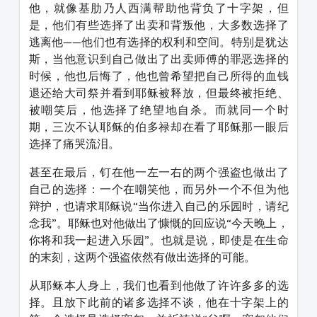
他，就像基肋乃人西满帮助他背负了十字架，但
是，他们有些选择了出卖和背叛他，大多数选择了
逃离他——他们也有选择的权利和空间。特别是犹达
斯，当他意识到自己做出了出卖师傅的罪恶选择的
时候，他也后悔了，他也曾希望把自己所得的血钱
退还给大司祭并看到耶稣被释放，但最终被拒绝、
被嘲笑后，他选择了绝望地自杀。而就同一个时
期，三次不认耶稣的伯多禄却在看了耶稣那一眼后
选择了痛哭流泪。
甚至在最后，钉在他一左一右的两个强盗也做出了
自己的选择：一个在嘲笑他，而另外一个不但为他
辩护，也请求耶稣说“当你进入自己的乐园时，请纪
念我”。耶稣也对他做出了慷慨的回应说“今天晚上，
你将和我一起进入乐园”。也就是说，即使是在生命
的末刻，这两个强盗依然有做出选择的可能。
从耶稣本人身上，我们也看到他做了许许多多的选
择。且放下此前的诸多选择不谈，他在十字架上的