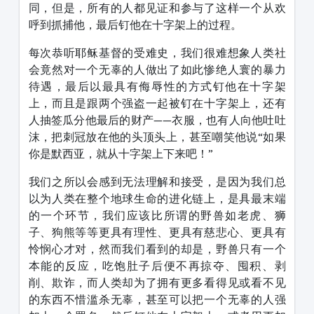
同，但是，所有的人都见证和参与了这样一个从欢
呼到抓捕他，最后钉他在十字架上的过程。
每次恭听耶稣基督的受难史，我们很难想象人类社
会竟然对一个无辜的人做出了如此惨绝人寰的暴力
待遇，最后以最具有侮辱性的方式钉他在十字架
上，而且是跟两个强盗一起被钉在十字架上，还有
人抽签瓜分他最后的财产——衣服，也有人向他吐吐
沫，把刺冠放在他的头顶头上，甚至嘲笑他说“如果
你是默西亚，就从十字架上下来吧！”
我们之所以会感到无法理解和接受，是因为我们总
以为人类在整个地球生命的进化链上，是具最末端
的一个环节，我们应该比所谓的野兽如老虎、狮
子、狗熊等等更具有理性、更具有慈悲心、更具有
怜悯心才对，然而我们看到的却是，野兽只有一个
本能的反应，吃饱肚子后便不再掠夺、囤积、剥
削、欺诈，而人类却为了拥有更多看得见或看不见
的东西不惜滥杀无辜，甚至可以把一个无辜的人强