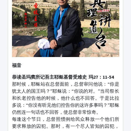
福音
恭读圣玛窦所记吾主耶稣基督受难史 玛27：11-54
那时候，耶稣站在总督面前，总督审问他说：“你是
犹太人的国王吗？”耶稣说：“你说的对。”当司祭长
和长老控告他的时候，他什么也不回答。于是比拉
多说：“你没有听见他们控告你的这许多事吗？”耶稣
仍然连一句话也不回答，使总督非常惊奇。
每逢这个节日，总督照惯例给民众释放一个他们所
要求释放的囚犯。那时，有一个尽人皆知的囚犯，